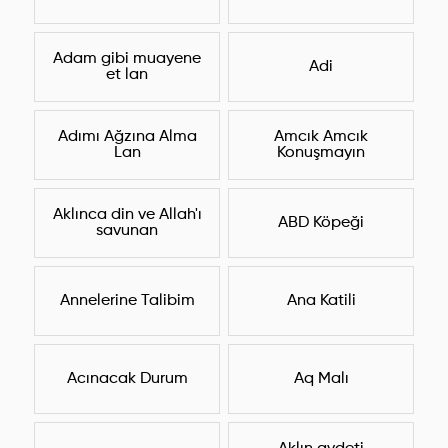
Adam gibi muayene
Adi
et lan
Adımı Ağzına Alma
Amcık Amcık
Lan
Konuşmayın
Aklınca din ve Allah'ı
ABD Köpeği
savunan
Annelerine Talibim
Ana Katili
Acınacak Durum
Aq Malı