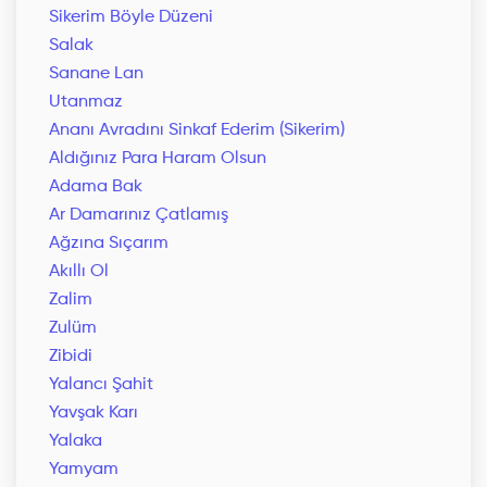
Sikerim Böyle Düzeni
Salak
Sanane Lan
Utanmaz
Ananı Avradını Sinkaf Ederim (Sikerim)
Aldığınız Para Haram Olsun
Adama Bak
Ar Damarınız Çatlamış
Ağzına Sıçarım
Akıllı Ol
Zalim
Zulüm
Zibidi
Yalancı Şahit
Yavşak Karı
Yalaka
Yamyam