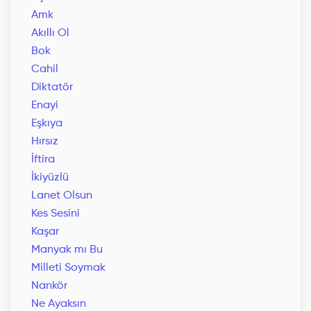
Amk
Akıllı Ol
Bok
Cahil
Diktatör
Enayi
Eşkıya
Hırsız
İftira
İkiyüzlü
Lanet Olsun
Kes Sesini
Kaşar
Manyak mı Bu
Milleti Soymak
Nankör
Ne Ayaksın