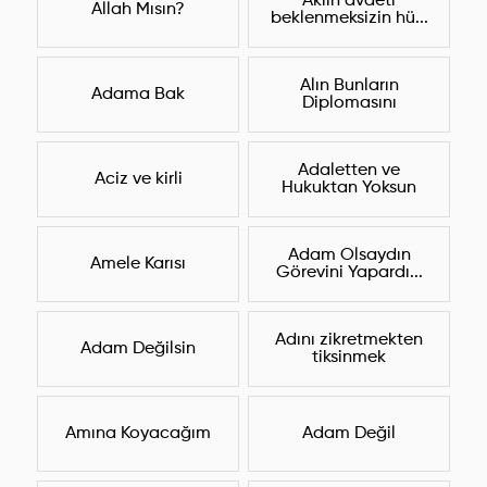
Aklın avdeti
Allah Mısın?
beklenmeksizin hü...
Alın Bunların
Adama Bak
Diplomasını
Adaletten ve
Aciz ve kirli
Hukuktan Yoksun
Adam Olsaydın
Amele Karısı
Görevini Yapardı...
Adını zikretmekten
Adam Değilsin
tiksinmek
Amına Koyacağım
Adam Değil