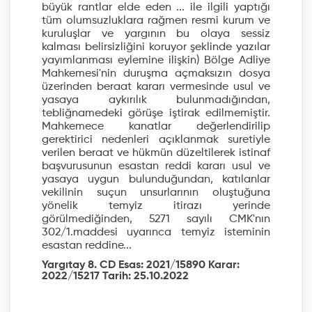
büyük rantlar elde eden ... ile ilgili yaptığı
tüm olumsuzluklara rağmen resmi kurum ve
kuruluşlar ve yargının bu olaya sessiz
kalması belirsizliğini koruyor şeklinde yazılar
yayımlanması eylemine ilişkin) Bölge Adliye
Mahkemesi'nin duruşma açmaksızın dosya
üzerinden beraat kararı vermesinde usul ve
yasaya aykırılık bulunmadığından,
tebliğnamedeki görüşe iştirak edilmemiştir.
Mahkemece kanatlar değerlendirilip
gerektirici nedenleri açıklanmak suretiyle
verilen beraat ve hükmün düzeltilerek istinaf
başvurusunun esastan reddi kararı usul ve
yasaya uygun bulunduğundan, katılanlar
vekilinin suçun unsurlarının oluştuğuna
yönelik temyiz itirazı yerinde
görülmediğinden, 5271 sayılı CMK'nın
302/1.maddesi uyarınca temyiz isteminin
esastan reddine...
Yargıtay 8. CD Esas: 2021/15890 Karar:
2022/15217 Tarih: 25.10.2022