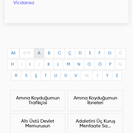
Vicdansız
All
0-9
A
B
C
Ç
D
E
F
G
Ğ
H
I
I
J
K
L
M
N
O
Ö
P
Q
R
S
Ş
T
U
Ü
V
W
X
Y
Z
Amına Koyduğumun
Amına Koyduğumun
Trafikçisi
İbneleri
Altı Üstü Devlet
Adaletini Üç Kuruş
Memurusun
Menfaate Sa...