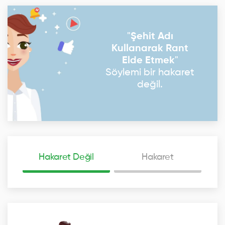
"
Şehit Adı
Kullanarak Rant
Elde Etmek
"
Söylemi bir hakaret
değil.
Hakaret Değil
Hakaret