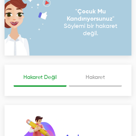
"
Çocuk Mu
Kandırıyorsunuz
"
Söylemi bir hakaret
değil.
Hakaret Değil
Hakaret