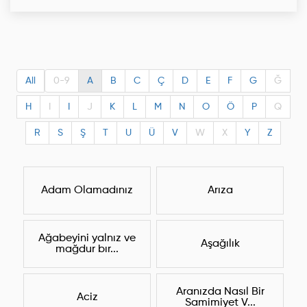
All
0-9
A
B
C
Ç
D
E
F
G
Ğ
H
I
I
J
K
L
M
N
O
Ö
P
Q
R
S
Ş
T
U
Ü
V
W
X
Y
Z
Adam Olamadınız
Arıza
Ağabeyini yalnız ve
Aşağılık
mağdur bır...
Aranızda Nasıl Bir
Aciz
Samimiyet V...