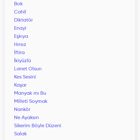
Bok
Cahil
Diktatör
Enayi
Eşkıya
Hırsız
İftira
İkiyüzlü
Lanet Olsun
Kes Sesini
Kaşar
Manyak mı Bu
Milleti Soymak
Nankör
Ne Ayaksın
Sikerim Böyle Düzeni
Salak