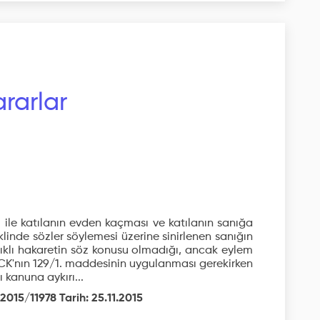
rarlar
ı ile katılanın evden kaçması ve katılanın sanığa
klinde sözler söylemesi üzerine sinirlenen sanığın
lıklı hakaretin söz konusu olmadığı, ancak eylem
n TCK'nın 129/1. maddesinin uygulanması gerekirken
kanuna aykırı...
2015/11978 Tarih: 25.11.2015