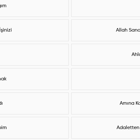
ğım
şinizi
Allah Sana
Ahl
mak
dı
Amına K
bim
Adaletten