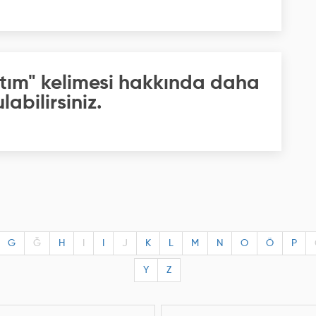
ptım" kelimesi hakkında daha
labilirsiniz.
G
Ğ
H
I
I
J
K
L
M
N
O
Ö
P
Y
Z