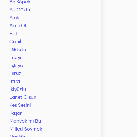
Aç Köpek
Aç Gözlü
Amk
Akıllı Ol
Bok
Cahil
Diktatör
Enayi
Eşkıya
Hırsız
İftira
İkiyüzlü
Lanet Olsun
Kes Sesini
Kaşar
Manyak mı Bu
Milleti Soymak