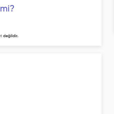
 mi?
et
değildir.