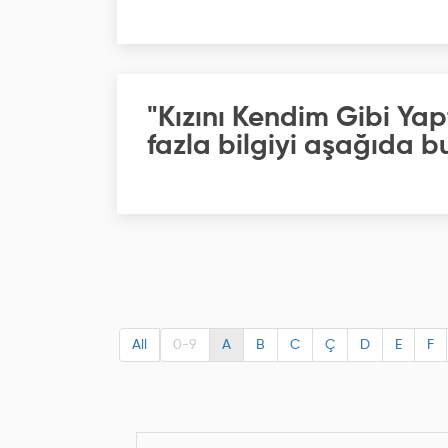
"Kızını Kendim Gibi Ya
fazla bilgiyi aşağıda bu
All
0-9
A
B
C
Ç
D
E
F