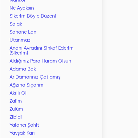
Nankör
Ne Ayaksın
Sikerim Böyle Düzeni
Salak
Sanane Lan
Utanmaz
Ananı Avradını Sinkaf Ederim
(Sikerim)
Aldığınız Para Haram Olsun
Adama Bak
Ar Damarınız Çatlamış
Ağzına Sıçarım
Akıllı Ol
Zalim
Zulüm
Zibidi
Yalancı Şahit
Yavşak Karı