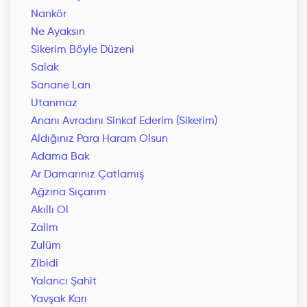
Nankör
Ne Ayaksın
Sikerim Böyle Düzeni
Salak
Sanane Lan
Utanmaz
Ananı Avradını Sinkaf Ederim (Sikerim)
Aldığınız Para Haram Olsun
Adama Bak
Ar Damarınız Çatlamış
Ağzına Sıçarım
Akıllı Ol
Zalim
Zulüm
Zibidi
Yalancı Şahit
Yavşak Karı