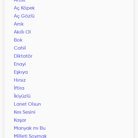
Artist
Aç Köpek
Aç Gözlü
Amk
Akıllı Ol
Bok
Cahil
Diktatör
Enayi
Eşkıya
Hırsız
İftira
İkiyüzlü
Lanet Olsun
Kes Sesini
Kaşar
Manyak mı Bu
Milleti Soymak