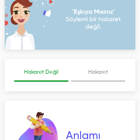
"
Eşkıya Mısınız
"
Söylemi bir hakaret
değil.
Hakaret Değil
Hakaret
Anlamı