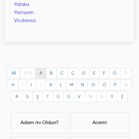
Yalaka
Yamyam
Vicdansız
All
0-9
A
B
C
Ç
D
E
F
G
Ğ
H
I
I
J
K
L
M
N
O
Ö
P
Q
R
S
Ş
T
U
Ü
V
W
X
Y
Z
Adam mı Oldun?
Acemi