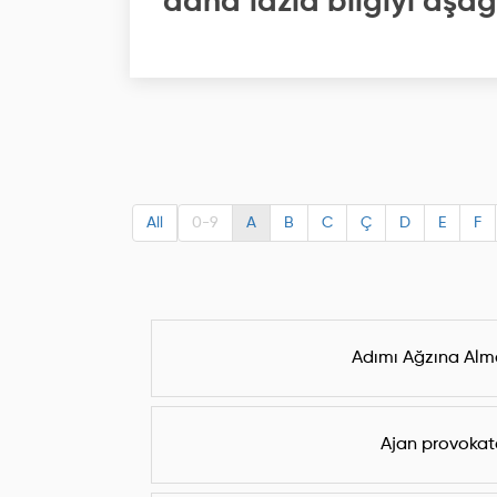
daha fazla bilgiyi aşağı
All
0-9
A
B
C
Ç
D
E
F
Adımı Ağzına Alm
Ajan provokat