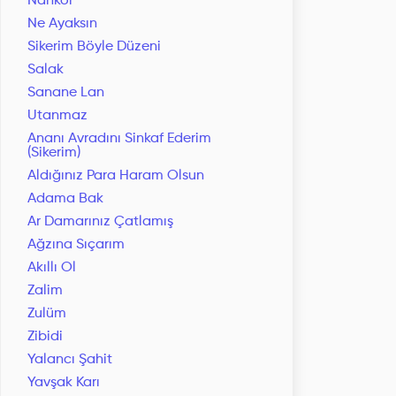
Nankör
Ne Ayaksın
Sikerim Böyle Düzeni
Salak
Sanane Lan
Utanmaz
Ananı Avradını Sinkaf Ederim
(Sikerim)
Aldığınız Para Haram Olsun
Adama Bak
Ar Damarınız Çatlamış
Ağzına Sıçarım
Akıllı Ol
Zalim
Zulüm
Zibidi
Yalancı Şahit
Yavşak Karı