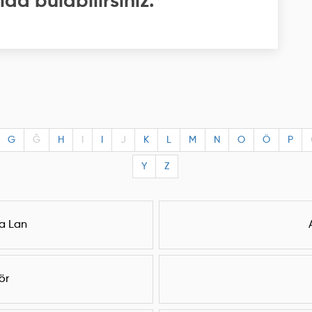
da bulabilirsiniz.
G
Ğ
H
I
I
J
K
L
M
N
O
Ö
P
Y
Z
a Lan
ör