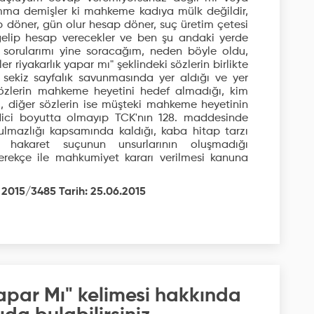
mma demişler ki mahkeme kadıya mülk değildir,
p döner, gün olur hesap döner, suç üretim çetesi
gelip hesap verecekler ve ben şu andaki yerde
 sorularımı yine soracağım, neden böyle oldu,
riyakarlık yapar mı" şeklindeki sözlerin birlikte
 sekiz sayfalık savunmasında yer aldığı ve yer
zlerin mahkeme heyetini hedef almadığı, kim
ğı, diğer sözlerin ise müşteki mahkeme heyetinin
edici boyutta olmayıp TCK'nın 128. maddesinde
mazlığı kapsamında kaldığı, kaba hitap tarzı
ğu, hakaret suçunun unsurlarının oluşmadığı
rekçe ile mahkumiyet kararı verilmesi kanuna
 2015/3485 Tarih: 25.06.2015
apar Mı" kelimesi hakkında