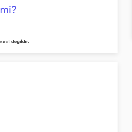
 mi?
karet
değildir.