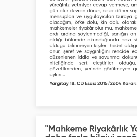
yüreğiniz yetmiyor cevap vermeye, a
gün olur devran döner, keser döner sa
mensupları ve uygulayıcıları buraya 
olacağım, öfke dolu, kin dolu olarak
mahkemeler riyakâr olur mu, mahkemeler 
ardı ardına söylenmediği, sanığın on
aldığı bölümde okunduğunda bazı sö
olduğu bilinmeyen kişileri hedef aldı
onur, şeref ve saygınlığını rencide 
düzenlenen iddia ve savunma dokunul
niteliğinde sert eleştiriler oldu
gözetilmeden, yerinde görülmeyen ge
aykırı...
Yargıtay 18. CD Esas: 2015/2604 Karar:
"Mahkeme Riyakârlık Y