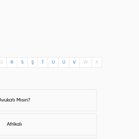
Q
R
S
Ş
T
U
Ü
V
W
X
Avukatı Mısın?
Afrikalı