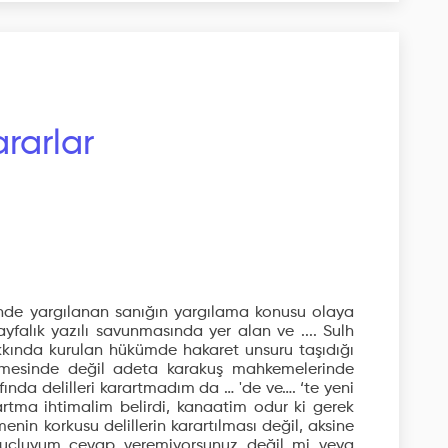
rarlar
de yargılanan sanığın yargılama konusu olaya
yfalık yazılı savunmasında yer alan ve .... Sulh
kında kurulan hükümde hakaret unsuru taşıdığı
mesinde değil adeta karakuş mahkemelerinde
fında delilleri karartmadım da … 'de ve…. ‘te yeni
arartma ihtimalim belirdi, kanaatim odur ki gerek
in korkusu delillerin karartılması değil, aksine
n suçluyum cevap veremiyorsunuz değil mi veya