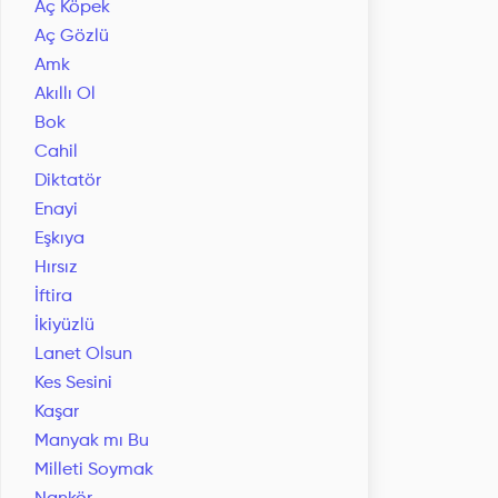
Aç Köpek
Aç Gözlü
Amk
Akıllı Ol
Bok
Cahil
Diktatör
Enayi
Eşkıya
Hırsız
İftira
İkiyüzlü
Lanet Olsun
Kes Sesini
Kaşar
Manyak mı Bu
Milleti Soymak