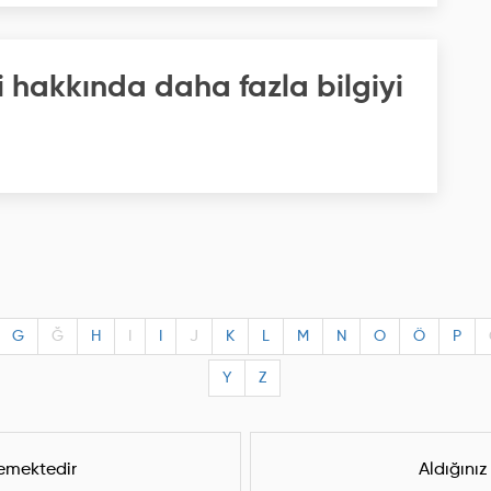
i hakkında daha fazla bilgiyi
G
Ğ
H
I
I
J
K
L
M
N
O
Ö
P
Y
Z
lemektedir
Aldığınız