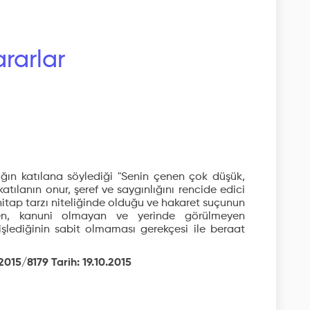
rarlar
ın katılana söylediği "Senin çenen çok düşük,
katılanın onur, şeref ve saygınlığını rencide edici
itap tarzı niteliğinde olduğu ve hakaret suçunun
den, kanuni olmayan ve yerinde görülmeyen
 işlediğinin sabit olmaması gerekçesi ile beraat
2015/8179 Tarih: 19.10.2015