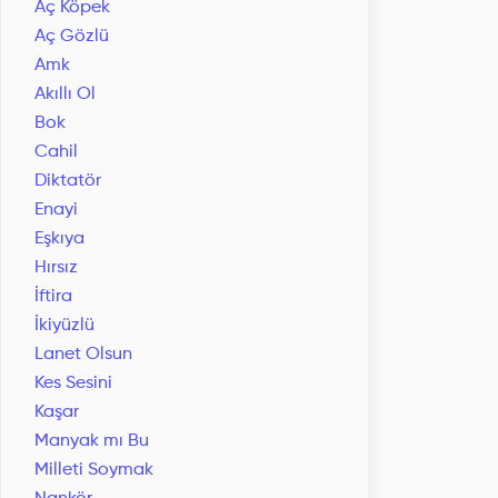
Aç Köpek
Aç Gözlü
Amk
Akıllı Ol
Bok
Cahil
Diktatör
Enayi
Eşkıya
Hırsız
İftira
İkiyüzlü
Lanet Olsun
Kes Sesini
Kaşar
Manyak mı Bu
Milleti Soymak