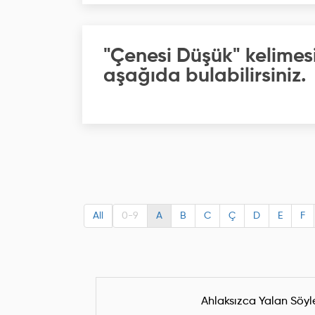
"Çenesi Düşük" kelimes
aşağıda bulabilirsiniz.
All
0-9
A
B
C
Ç
D
E
F
Ahlaksızca Yalan Söy