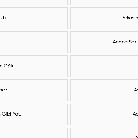
ktı
Arkası
Anana Sor 
n Oğlu
lmez
A
Gibi Yat...
Ad