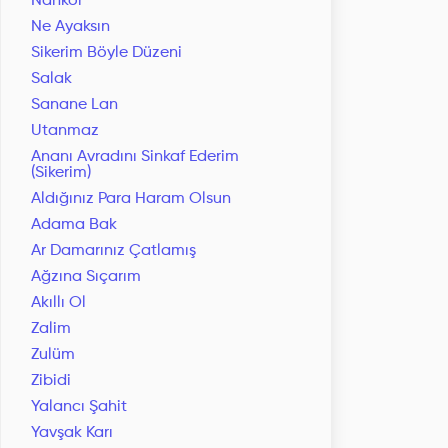
Nankör
Ne Ayaksın
Sikerim Böyle Düzeni
Salak
Sanane Lan
Utanmaz
Ananı Avradını Sinkaf Ederim
(Sikerim)
Aldığınız Para Haram Olsun
Adama Bak
Ar Damarınız Çatlamış
Ağzına Sıçarım
Akıllı Ol
Zalim
Zulüm
Zibidi
Yalancı Şahit
Yavşak Karı