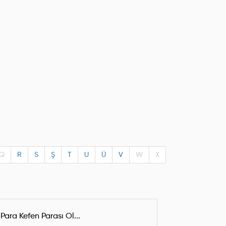
Q
R
S
Ş
T
U
Ü
V
W
X
 Para Kefen Parası Ol...