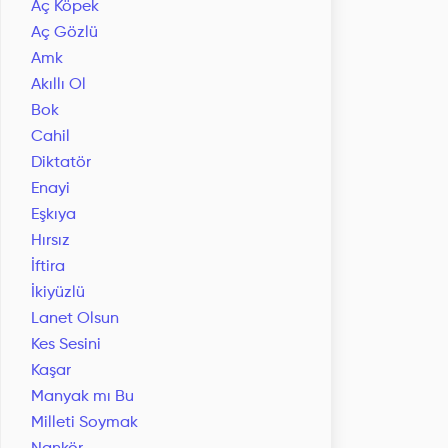
Aç Köpek
Aç Gözlü
Amk
Akıllı Ol
Bok
Cahil
Diktatör
Enayi
Eşkıya
Hırsız
İftira
İkiyüzlü
Lanet Olsun
Kes Sesini
Kaşar
Manyak mı Bu
Milleti Soymak