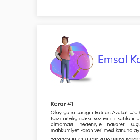
Emsal Ka
Karar #1
Olay günü sanığın katılan Avukat ...'
tarzı niteliğindeki sözlerinin katılanı
olmaması nedeniyle hakaret suçu
mahkumiyet karan verilmesi kanuna aykı
Yargıtay 18. CD Esas: 2016/18166 Karar: