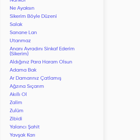
Nankör
Ne Ayaksın
Sikerim Böyle Düzeni
Salak
Sanane Lan
Utanmaz
Ananı Avradını Sinkaf Ederim
(Sikerim)
Aldığınız Para Haram Olsun
Adama Bak
Ar Damarınız Çatlamış
Ağzına Sıçarım
Akıllı Ol
Zalim
Zulüm
Zibidi
Yalancı Şahit
Yavşak Karı