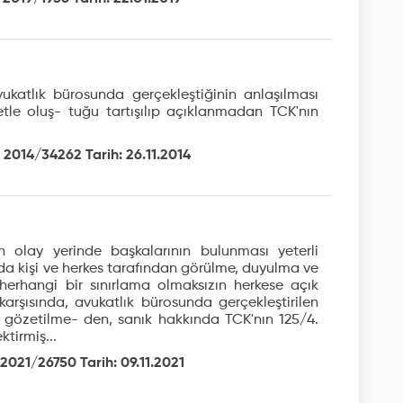
vukatlık bürosunda gerçekleştiğinin anlaşılması
etle oluş- tuğu tartışılıp açıklanmadan TCK'nın
 2014/34262 Tarih: 26.11.2014
n olay yerinde başkalarının bulunması yeterli
da kişi ve herkes tarafından görülme, duyulma ve
 herhangi bir sınırlama olmaksızın herkese açık
karşısında, avukatlık bürosunda gerçekleştirilen
 gözetilme- den, sanık hakkında TCK'nın 125/4.
tirmiş...
2021/26750 Tarih: 09.11.2021