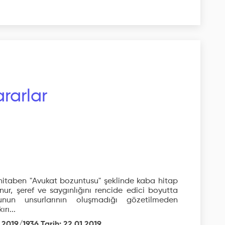
rarlar
e hitaben "Avukat bozuntusu" şeklinde kaba hitap
 onur, şeref ve saygınlığını rencide edici boyutta
nun unsurlarının oluşmadığı gözetilmeden
rı...
 2019/1936 Tarih: 22.01.2019