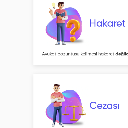
Hakaret
Avukat bozuntusu kelimesi hakaret
değild
Cezası