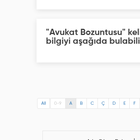
"Avukat Bozuntusu" kel
bilgiyi aşağıda bulabili
All
0-9
A
B
C
Ç
D
E
F