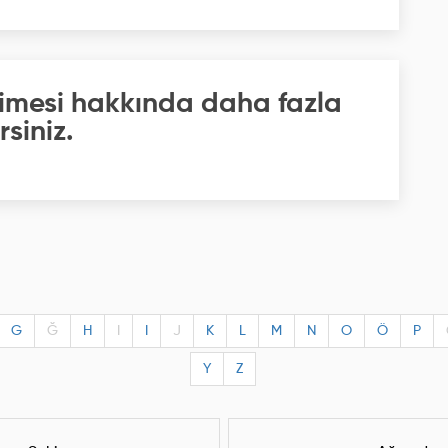
imesi hakkında daha fazla
rsiniz.
G
Ğ
H
I
I
J
K
L
M
N
O
Ö
P
Y
Z