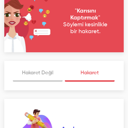
"
Karısını
Kaptırmak
"
Söylemi kesinlikle
bir hakaret.
Hakaret Değil
Hakaret