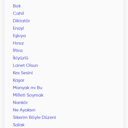
Bok
Cahil
Diktatör
Enayi
Eşkıya
Hırsız
İftira
İkiyüzlü
Lanet Olsun
Kes Sesini
Kaşar
Manyak mı Bu
Milleti Soymak
Nankör
Ne Ayaksın
Sikerim Böyle Düzeni
Salak