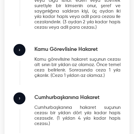
veya olgu isnat eden veya sövmek
suretiyle bir kimsenin onur, şeref ve
saygınlığına saldıran kişi, üç aydan iki
yıla kadar hapis veya adli para cezası ile
cezalandırılır.
(3 aydan 2 yıla kadar hapis
cezası veya adli para cezası.)
Kamu Görevlisine Hakaret
2
Kamu görevlisine hakaret suçunun cezası
alt sınırı bir yıldan az olamaz. Önce temel
ceza belirlenir. Sonrasında ceza 1 yıla
çıkarılır.
(Ceza 1 yıldan az olamaz.)
Cumhurbaşkanına Hakaret
3
Cumhurbaşkanına hakaret suçunun
cezası bir yıldan dört yıla kadar hapis
cezasıdır.
(1 yıldan 4 yıla kadar hapis
cezası.)