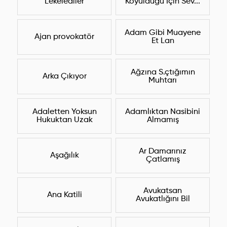
Lekelediler
Koyulduğu İçin Sev...
Adam Gibi Muayene
Ajan provokatör
Et Lan
Ağzına S.çtığımın
Arka Çıkıyor
Muhtarı
Adaletten Yoksun
Adamlıktan Nasibini
Hukuktan Uzak
Almamış
Ar Damarınız
Aşağılık
Çatlamış
Avukatsan
Ana Katili
Avukatlığını Bil