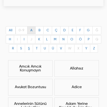
All
0-9
A
B
C
Ç
D
E
F
G
Ğ
H
I
I
J
K
L
M
N
O
Ö
P
Q
R
S
Ş
T
U
Ü
V
W
X
Y
Z
Amcık Amcık
Allahsız
Konuşmayın
Avukat Bozuntusu
Adice
Annelerinin Sütünü
Adam Yerine