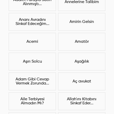
Adalet Parayla Satın
Annelerine Talibim
Alınmıştı...
Ananı Avradını
Amirin Gelsin
Sinkaf Edeceğim...
Acemi
Amatör
Aşırı Solcu
Aşağılık
Adam Gibi Cevap
Aç avukat
Vermek Zorunda...
Aile Terbiyesi
Allah'ını Kitabını
Almadın Mı?
Sinkaf Eder...