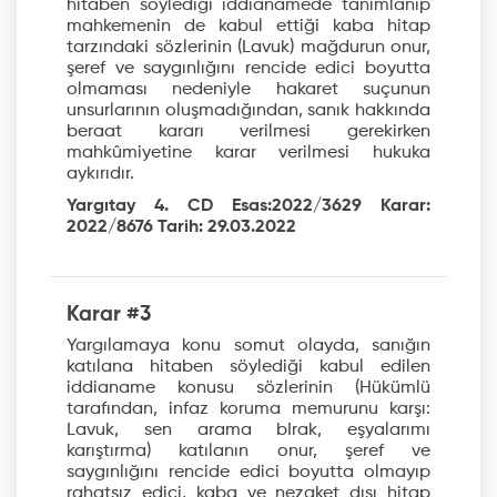
hitaben söylediği iddianamede tanımlanıp
mahkemenin de kabul ettiği kaba hitap
tarzındaki sözlerinin (Lavuk) mağdurun onur,
şeref ve saygınlığını rencide edici boyutta
olmaması nedeniyle hakaret suçunun
unsurlarının oluşmadığından, sanık hakkında
beraat kararı verilmesi gerekirken
mahkûmiyetine karar verilmesi hukuka
aykırıdır.
Yargıtay 4. CD Esas:2022/3629 Karar:
2022/8676 Tarih: 29.03.2022
Karar #3
Yargılamaya konu somut olayda, sanığın
katılana hitaben söylediği kabul edilen
iddianame konusu sözlerinin (Hükümlü
tarafından, infaz koruma memurunu karşı:
Lavuk, sen arama bIrak, eşyalarımı
karıştırma) katılanın onur, şeref ve
saygınlığını rencide edici boyutta olmayıp
rahatsız edici, kaba ve nezaket dışı hitap