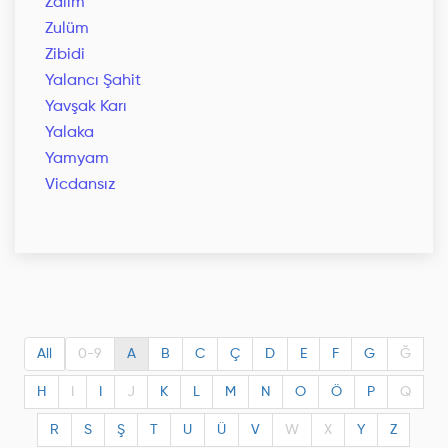
Zalim
Zulüm
Zibidi
Yalancı Şahit
Yavşak Karı
Yalaka
Yamyam
Vicdansız
All
0-9
A
B
C
Ç
D
E
F
G
Ğ
H
I
I
J
K
L
M
N
O
Ö
P
Q
R
S
Ş
T
U
Ü
V
W
X
Y
Z