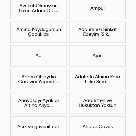
Avukat Olmuşsun
Ampul
Lakin Adam Ola...
Amına Koyduğumun
Adaletinizi Sinkaf
Çocukları
Edeyim (S.k...
Aq
Ajan
Adam Olsaydın
Adaletin Alnına Kara
Görevini Yapardı...
Leke Sürd...
Anayasayı Ayaklar
Adaletten ve
Altına Alıyo...
Hukuktan Yoksun
Aciz ve güvenilmez
Ahbap Çavuş