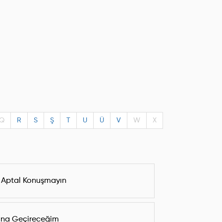
Q
R
S
Ş
T
U
Ü
V
W
X
 Aptal Konuşmayın
na Geçireceğim