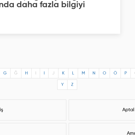
nda daha fazla bilgiyi
G
Ğ
H
I
I
J
K
L
M
N
O
Ö
P
Y
Z
iş
Aptal
Amı