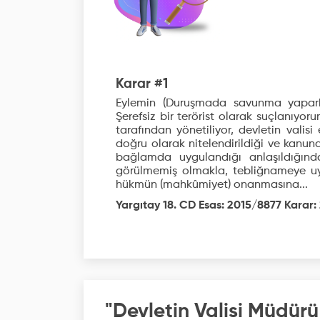
Karar #1
Eylemin (Duruşmada savunma yapark
Şerefsiz bir terörist olarak suçlanıyor
tarafından yönetiliyor, devletin vali
doğru olarak nitelendirildiği ve kanu
bağlamda uygulandığı anlaşıldığından
görülmemiş olmakla, tebliğnameye uy
hükmün (mahkûmiyet) onanmasına...
Yargıtay 18. CD Esas: 2015/8877 Karar: 
"Devletin Valisi Müdürü