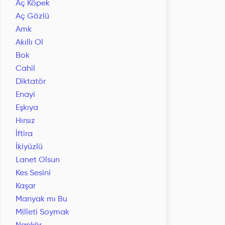
Aç Köpek
Aç Gözlü
Amk
Akıllı Ol
Bok
Cahil
Diktatör
Enayi
Eşkıya
Hırsız
İftira
İkiyüzlü
Lanet Olsun
Kes Sesini
Kaşar
Manyak mı Bu
Milleti Soymak