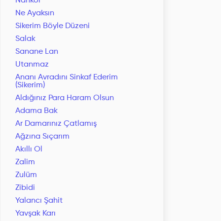
Nankör
Ne Ayaksın
Sikerim Böyle Düzeni
Salak
Sanane Lan
Utanmaz
Ananı Avradını Sinkaf Ederim
(Sikerim)
Aldığınız Para Haram Olsun
Adama Bak
Ar Damarınız Çatlamış
Ağzına Sıçarım
Akıllı Ol
Zalim
Zulüm
Zibidi
Yalancı Şahit
Yavşak Karı