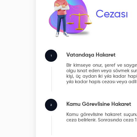
Cezası
Vatandaşa Hakaret
1
Bir kimseye onur, şeref ve saygın
olgu isnat eden veya sövmek suret
kişi, üç aydan iki yıla kadar hap
yıla kadar hapis cezası veya adli
Kamu Görevlisine Hakaret
2
Kamu görevlisine hakaret suçunu
ceza belirlenir. Sonrasında ceza 1 y