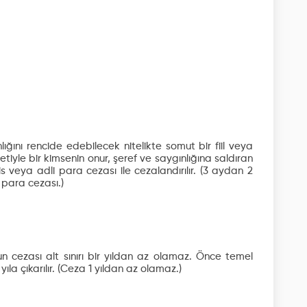
lığını rencide edebilecek nitelikte somut bir fiil veya
iyle bir kimsenin onur, şeref ve saygınlığına saldıran
is veya adli para cezası ile cezalandırılır.
(3 aydan 2
 para cezası.)
n cezası alt sınırı bir yıldan az olamaz. Önce temel
ıla çıkarılır.
(Ceza 1 yıldan az olamaz.)