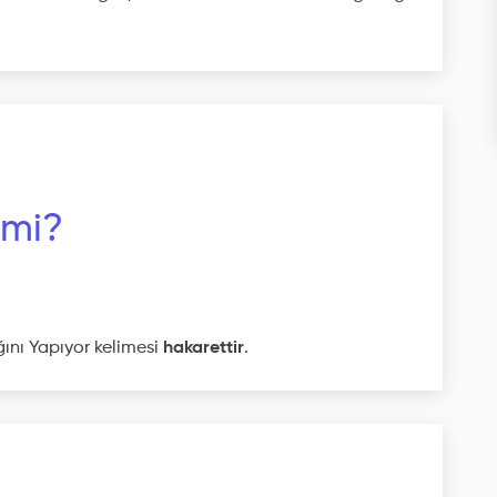
 mi?
ğını Yapıyor kelimesi
hakarettir
.