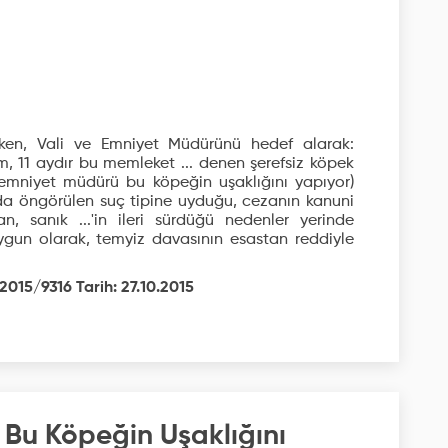
en, Vali ve Emniyet Müdürünü hedef alarak:
um, 11 aydır bu memleket ... denen şerefsiz köpek
si emniyet müdürü bu köpeğin uşaklığını yapıyor)
nda öngörülen suç tipine uyduğu, cezanın kanuni
, sanık ...'in ileri sürdüğü nedenler yerinde
gun olarak, temyiz davasının esastan reddiyle
2015/9316 Tarih: 27.10.2015
 Bu Köpeğin Uşaklığını