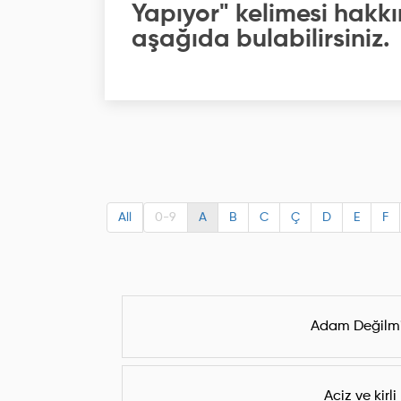
Yapıyor" kelimesi hakkı
aşağıda bulabilirsiniz.
All
0-9
A
B
C
Ç
D
E
F
Adam Değilm
Aciz ve kirli