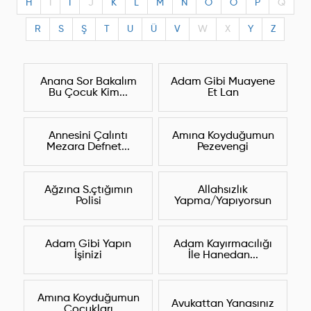
H
I
I
J
K
L
M
N
O
Ö
P
Q
R
S
Ş
T
U
Ü
V
W
X
Y
Z
Anana Sor Bakalım
Adam Gibi Muayene
Bu Çocuk Kim...
Et Lan
Annesini Çalıntı
Amına Koyduğumun
Mezara Defnet...
Pezevengi
Ağzına S.çtığımın
Allahsızlık
Polisi
Yapma/Yapıyorsun
Adam Gibi Yapın
Adam Kayırmacılığı
İşinizi
İle Hanedan...
Amına Koyduğumun
Avukattan Yanasınız
Çocukları