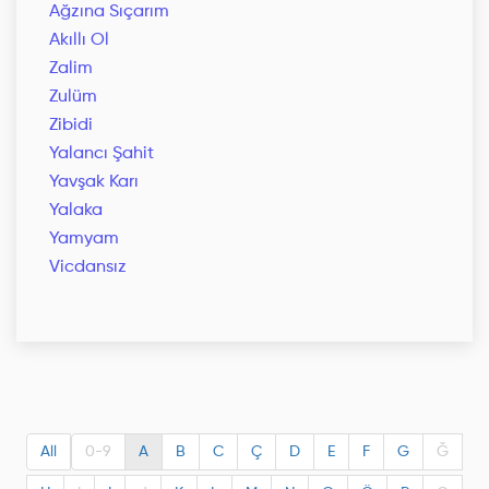
Ağzına Sıçarım
Akıllı Ol
Zalim
Zulüm
Zibidi
Yalancı Şahit
Yavşak Karı
Yalaka
Yamyam
Vicdansız
All
0-9
A
B
C
Ç
D
E
F
G
Ğ