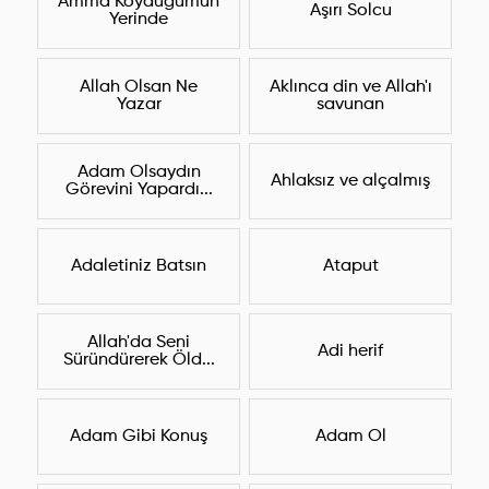
Amma Koyduğumun
Aşırı Solcu
Yerinde
Allah Olsan Ne
Aklınca din ve Allah'ı
Yazar
savunan
Adam Olsaydın
Ahlaksız ve alçalmış
Görevini Yapardı...
Adaletiniz Batsın
Ataput
Allah'da Seni
Adi herif
Süründürerek Öld...
Adam Gibi Konuş
Adam Ol