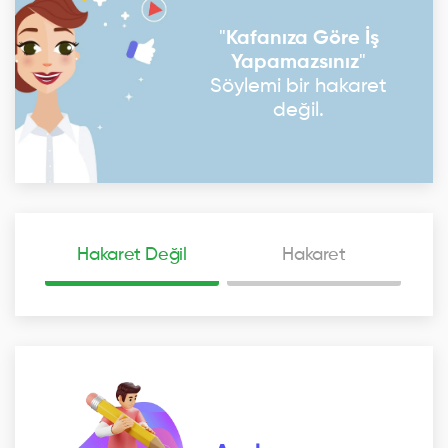
"
Kafanıza Göre İş
Yapamazsınız
"
Söylemi bir hakaret
değil.
Hakaret Değil
Hakaret