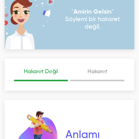
"
Amirin Gelsin
"
Söylemi bir hakaret
değil.
Hakaret Değil
Hakaret
Anlamı