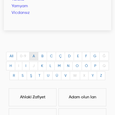
Yamyam
Vicdansız
All
0-9
A
B
C
Ç
D
E
F
G
Ğ
H
I
I
J
K
L
M
N
O
Ö
P
Q
R
S
Ş
T
U
Ü
V
W
X
Y
Z
Ahlaki Zafiyet
Adam olun lan