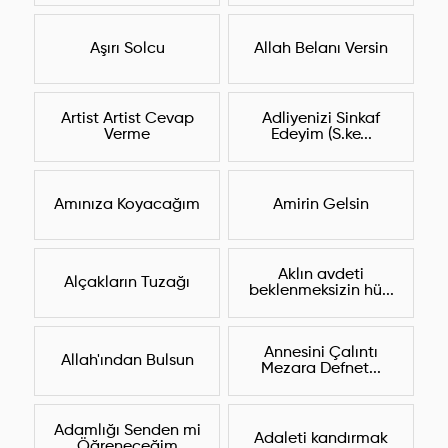
Aşırı Solcu
Allah Belanı Versin
Artist Artist Cevap
Adliyenizi Sinkaf
Verme
Edeyim (S.ke...
Amınıza Koyacağım
Amirin Gelsin
Aklın avdeti
Alçakların Tuzağı
beklenmeksizin hü...
Annesini Çalıntı
Allah'ından Bulsun
Mezara Defnet...
Adamlığı Senden mi
Adaleti kandırmak
Öğreneceğim