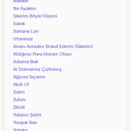
Nankör
Ne Ayaksın
Sikerim Böyle Düzeni
Salak
Sanane Lan
Utanmaz
Ananı Avradını Sinkaf Ederim (Sikerim)
Aldığınız Para Haram Olsun
Adama Bak
Ar Damarınız Çatlamış
Ağzına Sıçarım
Akıllı Ol
Zalim
Zulüm
Zibidi
Yalancı Şahit
Yavşak Karı
Yalaka