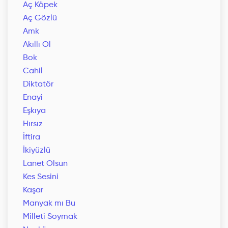
Aç Köpek
Aç Gözlü
Amk
Akıllı Ol
Bok
Cahil
Diktatör
Enayi
Eşkıya
Hırsız
İftira
İkiyüzlü
Lanet Olsun
Kes Sesini
Kaşar
Manyak mı Bu
Milleti Soymak