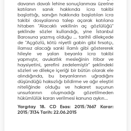
davanın davalı lehine sonuçlanması üzerine
katılanın sanık hakkında icra takibi
başlattığı, sanığın hakkında başlatılan icra
takibi dosyalarına talep açarak katılana
hitaben "Alacaklı vekilinin aç gözlülüğü"
şeklinde sözler kullandığı, yine İstanbul
Barosuna yazmış olduğu ... tarihli dilekçede
de "Açgözlü, kötü niyetli gabin gibi fırsatçı,
ilamsız alacağı sanki ilamlı gibi göstererek
hileyle ve yalan beyanla icra takibi
yapmıştır, avukatlık mesleğinin itibar ve
haysiyetini, şerefini zedelemiştir" şeklindeki
sözleri ve dilekçe içeriği bir bütün olarak ele
alındığında, bu beyanlarının uğradığını
düşündüğü haksızlığı bildirme ve ağır eleştiri
niteliğinde olduğu ve hakaret suçunun
unsurlarının oluşmadığı gözetilmeden
hükümlülük kararı verilmesi kanuna aykırı...
Yargıtay 18. CD Esas: 2015/7667 Karar:
2015/3134 Tarih: 22.06.2015