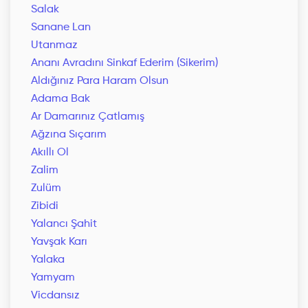
Salak
Sanane Lan
Utanmaz
Ananı Avradını Sinkaf Ederim (Sikerim)
Aldığınız Para Haram Olsun
Adama Bak
Ar Damarınız Çatlamış
Ağzına Sıçarım
Akıllı Ol
Zalim
Zulüm
Zibidi
Yalancı Şahit
Yavşak Karı
Yalaka
Yamyam
Vicdansız