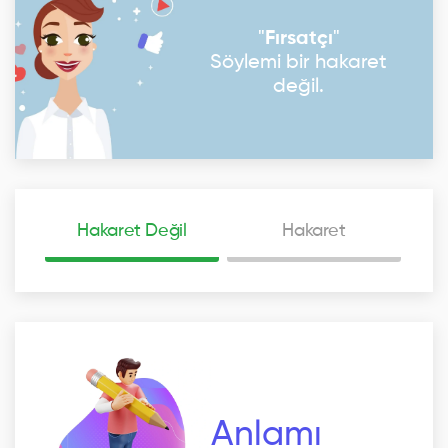
"
Fırsatçı
"
Söylemi bir hakaret
değil.
Hakaret Değil
Hakaret
Anlamı