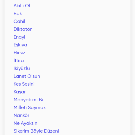
Akıllı Ol
Bok
Cahil
Diktatör
Enayi
Eşkıya
Hırsız
İftira
İkiyüzlü
Lanet Olsun
Kes Sesini
Kaşar
Manyak mı Bu
Milleti Soymak
Nankör
Ne Ayaksın
Sikerim Böyle Düzeni