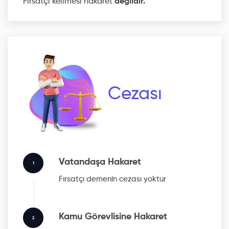
Fırsatçı kelimesi hakaret
değildir.
Cezası
Vatandaşa Hakaret
1
Fırsatçı
demenin cezası yoktur
Kamu Görevlisine Hakaret
2