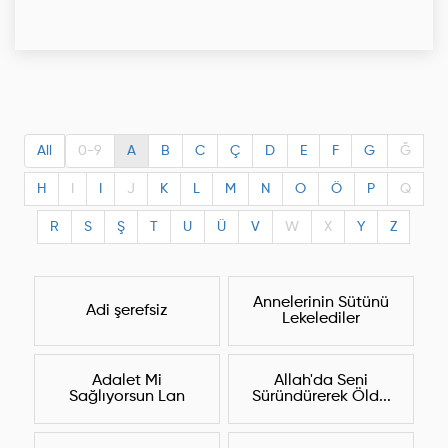
All
0-9
A
B
C
Ç
D
E
F
G
Ğ
H
I
I
J
K
L
M
N
O
Ö
P
Q
R
S
Ş
T
U
Ü
V
W
X
Y
Z
Annelerinin Sütünü
Adi şerefsiz
Lekelediler
Adalet Mi
Allah'da Seni
Sağlıyorsun Lan
Süründürerek Öld...