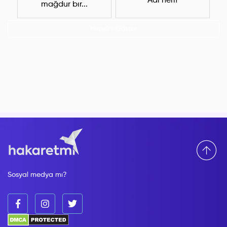
Adi herif
mağdur bır...
Hepsini Göster
Sosyal medya mı?