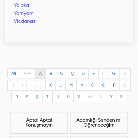
Yalaka
Yamyam
Vicdansız
All
0-9
A
B
C
Ç
D
E
F
G
Ğ
H
I
I
J
K
L
M
N
O
Ö
P
Q
R
S
Ş
T
U
Ü
V
W
X
Y
Z
Aptal Aptal
Adamlığı Senden mi
Konuşmayın
Öğreneceğim