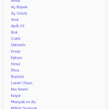
Artist
Aç Köpek
Aç Gözlü
Amk
Akıllı Ol
Bok
Cahil
Diktatör
Enayi
Eşkıya
Hırsız
İftira
İkiyüzlü
Lanet Olsun
Kes Sesini
Kaşar
Manyak mı Bu
Milleti Soymak