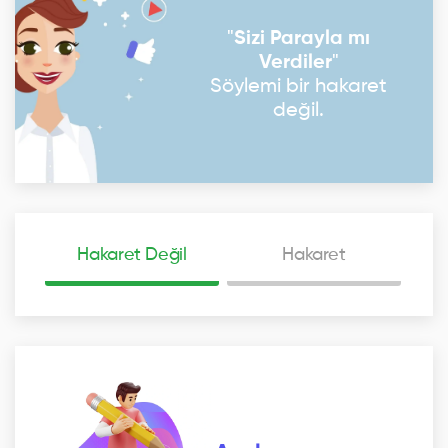
"
Sizi Parayla mı
Verdiler
"
Söylemi bir hakaret
değil.
Hakaret Değil
Hakaret