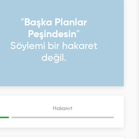
"
Başka Planlar
Peşindesin
"
Söylemi bir hakaret
değil.
Hakaret