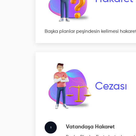
Başka planlar peşindesin kelimesi hakare
Cezası
Vatandaşa Hakaret
1