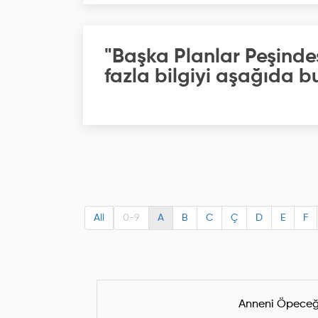
"Başka Planlar Peşinde
fazla bilgiyi aşağıda bu
All
0-9
A
B
C
Ç
D
E
F
Anneni Öpece