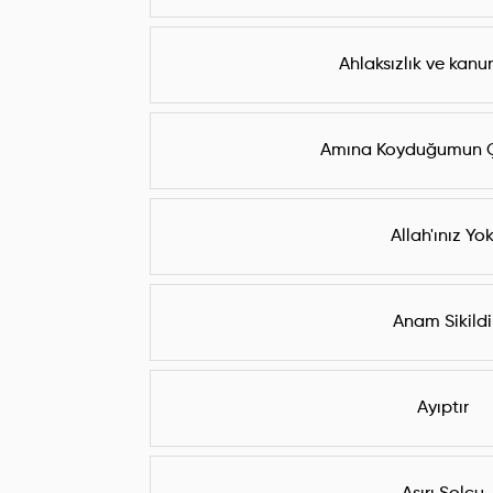
Ahlaksızlık ve kanu
Amına Koyduğumun Ç
Allah'ınız Yo
Anam Sikildi
Ayıptır