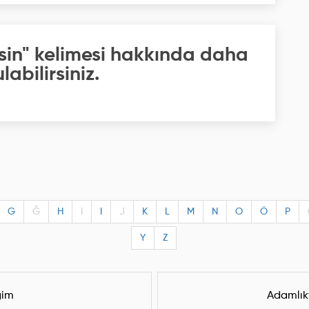
sin" kelimesi hakkında daha
labilirsiniz.
G
Ğ
H
I
I
J
K
L
M
N
O
Ö
P
Y
Z
ğim
Adamlık