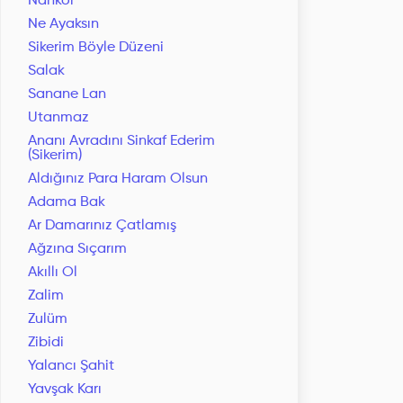
Nankör
Ne Ayaksın
Sikerim Böyle Düzeni
Salak
Sanane Lan
Utanmaz
Ananı Avradını Sinkaf Ederim
(Sikerim)
Aldığınız Para Haram Olsun
Adama Bak
Ar Damarınız Çatlamış
Ağzına Sıçarım
Akıllı Ol
Zalim
Zulüm
Zibidi
Yalancı Şahit
Yavşak Karı