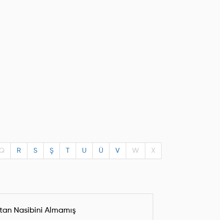
Q
R
S
Ş
T
U
Ü
V
W
X
tan Nasibini Almamış