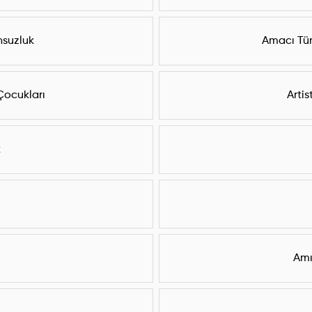
nsuzluk
Amacı Türk
ocukları
Artis
k
Amı