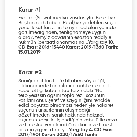
Karar #1
Eyleme (Sosyal medya vasıtasıyla, Belediye
Başkanına hitaben: Rezil) ve yükletilen suça
yönelik katılan ... 'in temyiz iddiaları yerinde
görülmediğinden, tebliğnameye uygun
olarak, temyiz davasının esastan reddiyle
hükmün (beraat) onanmasına...
Yargıtay 18.
CD Esas: 2016/13440 Karar: 2019/1360 Tarih:
15.01.2019
Karar #2
Sanığın katılan L....'e hitaben söylediği,
iddianamede tanımlanıp mahkemenin de
kabul ettiği kaba hitap tarzındaki "Ne
terbiyesizsin ağzını topla rezil sözünün
katılanı onur, şeref ve saygınlığını rencide
edici boyutta olmaması nedeniyle hakaret
suçunun unsurlarının oluşmadığı
gözetilmeden, sanık hakkında hakaret
suçunun karşılıklı işlendiğinin kabulü ile ceza
verilmesine yer olmadığına karar verilmesi
bozmayı gerektirmiş....
Yargıtay 4. CD Esas:
2017/1901 Karar: 2020/17650 Tarih: