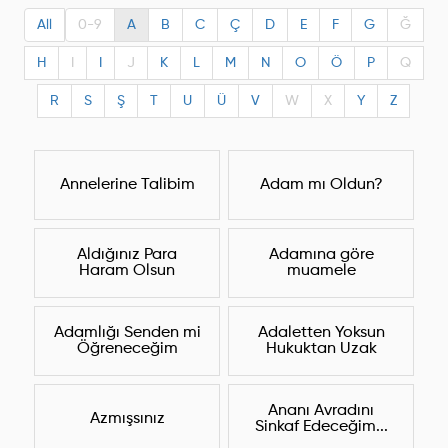
All
0-9
A
B
C
Ç
D
E
F
G
Ğ
H
I
I
J
K
L
M
N
O
Ö
P
Q
R
S
Ş
T
U
Ü
V
W
X
Y
Z
Annelerine Talibim
Adam mı Oldun?
Aldığınız Para
Adamına göre
Haram Olsun
muamele
Adamlığı Senden mi
Adaletten Yoksun
Öğreneceğim
Hukuktan Uzak
Ananı Avradını
Azmışsınız
Sinkaf Edeceğim...