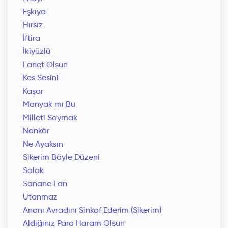
Eşkıya
Hırsız
İftira
İkiyüzlü
Lanet Olsun
Kes Sesini
Kaşar
Manyak mı Bu
Milleti Soymak
Nankör
Ne Ayaksın
Sikerim Böyle Düzeni
Salak
Sanane Lan
Utanmaz
Ananı Avradını Sinkaf Ederim (Sikerim)
Aldığınız Para Haram Olsun