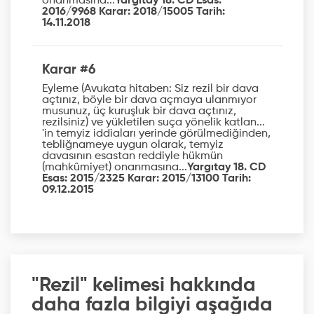
onanmasına...
Yargıtay 18. CD Esas:
2016/9968 Karar: 2018/15005 Tarih:
14.11.2018
Karar #6
Eyleme (Avukata hitaben: Siz rezil bir dava
açtınız, böyle bir dava açmaya ulanmıyor
musunuz, üç kuruşluk bir dava açtınız,
rezilsiniz) ve yükletilen suça yönelik katlan...
'in temyiz iddiaları yerinde görülmediğinden,
tebliğnameye uygun olarak, temyiz
davasının esastan reddiyle hükmün
(mahkûmiyet) onanmasına...
Yargıtay 18. CD
Esas: 2015/2325 Karar: 2015/13100 Tarih:
09.12.2015
"Rezil" kelimesi hakkında
daha fazla bilgiyi aşağıda