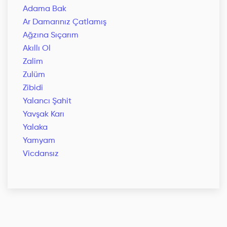
Adama Bak
Ar Damarınız Çatlamış
Ağzına Sıçarım
Akıllı Ol
Zalim
Zulüm
Zibidi
Yalancı Şahit
Yavşak Karı
Yalaka
Yamyam
Vicdansız