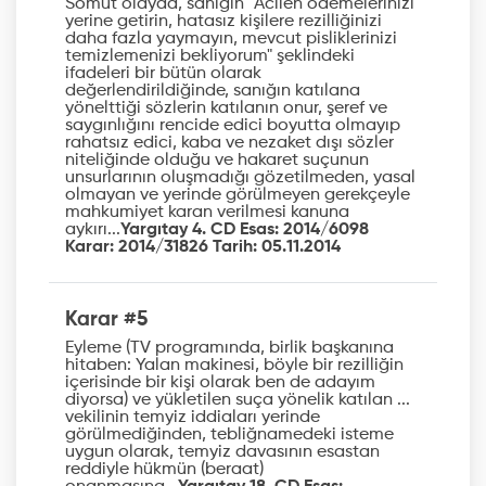
Somut olayda, sanığın "Acilen ödemelerinizi
yerine getirin, hatasız kişilere rezilliğinizi
daha fazla yaymayın, mevcut pisliklerinizi
temizlemenizi bekliyorum" şeklindeki
ifadeleri bir bütün olarak
değerlendirildiğinde, sanığın katılana
yönelttiği sözlerin katılanın onur, şeref ve
saygınlığını rencide edici boyutta olmayıp
rahatsız edici, kaba ve nezaket dışı sözler
niteliğinde olduğu ve hakaret suçunun
unsurlarının oluşmadığı gözetilmeden, yasal
olmayan ve yerinde görülmeyen gerekçeyle
mahkumiyet karan verilmesi kanuna
aykırı...
Yargıtay 4. CD Esas: 2014/6098
Karar: 2014/31826 Tarih: 05.11.2014
Karar #5
Eyleme (TV programında, birlik başkanına
hitaben: Yalan makinesi, böyle bir rezilliğin
içerisinde bir kişi olarak ben de adayım
diyorsa) ve yükletilen suça yönelik katılan ...
vekilinin temyiz iddiaları yerinde
görülmediğinden, tebliğnamedeki isteme
uygun olarak, temyiz davasının esastan
reddiyle hükmün (beraat)