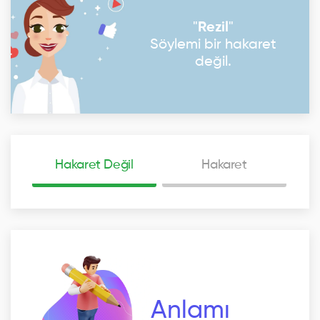
"
Rezil
"
Söylemi bir hakaret
değil.
Hakaret Değil
Hakaret
Anlamı