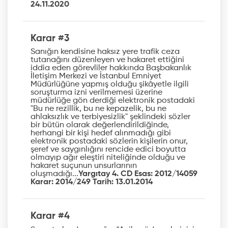
24.11.2020
Karar #3
Sanığın kendisine haksız yere trafik ceza
tutanağını düzenleyen ve hakaret ettiğini
iddia eden görevliler hakkında Başbakanlık
İletişim Merkezi ve İstanbul Emniyet
Müdürlüğüne yapmış olduğu şikâyetle ilgili
soruşturma izni verilmemesi üzerine
müdürlüğe gön derdiği elektronik postadaki
"Bu ne rezillik, bu ne kepazelik, bu ne
ahlaksızlık ve terbiyesizlik" şeklindeki sözler
bir bütün olarak değerlendirildiğinde,
herhangi bir kişi hedef alınmadığı gibi
elektronik postadaki sözlerin kişilerin onur,
şeref ve saygınlığını rencide edici boyutta
olmayıp ağır eleştiri niteliğinde olduğu ve
hakaret suçunun unsurlarının
oluşmadığı...
Yargıtay 4. CD Esas: 2012/14059
Karar: 2014/249 Tarih: 13.01.2014
Karar #4