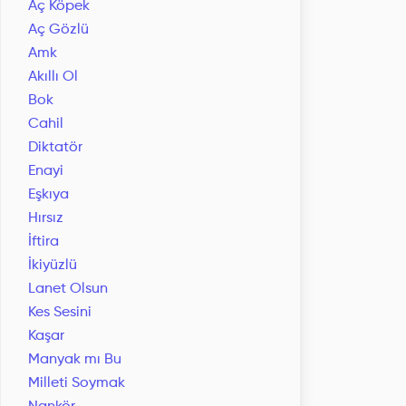
Aç Köpek
Aç Gözlü
Amk
Akıllı Ol
Bok
Cahil
Diktatör
Enayi
Eşkıya
Hırsız
İftira
İkiyüzlü
Lanet Olsun
Kes Sesini
Kaşar
Manyak mı Bu
Milleti Soymak