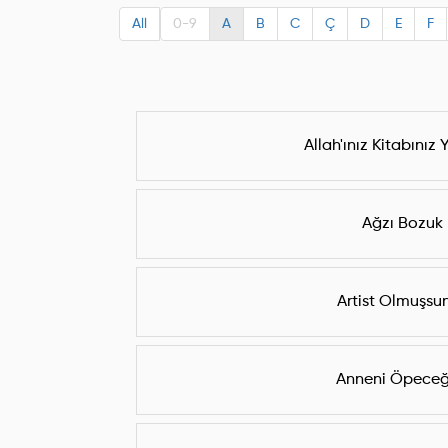
All
0-9
A
B
C
Ç
D
E
F
Allah'ınız Kitabınız
Ağzı Bozuk
Artist Olmuşsu
Anneni Öpece