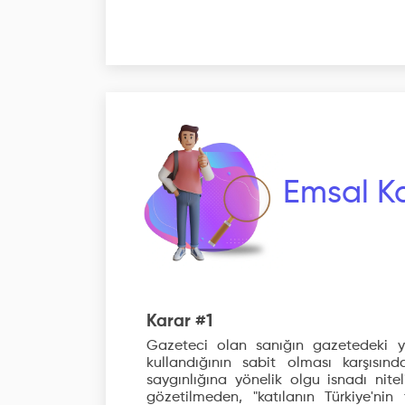
Emsal Ka
Karar #1
Gazeteci olan sanığın gazetedeki ya
kullandığının sabit olması karşısınd
saygınlığına yönelik olgu isnadı nit
gözetilmeden, "katılanın Türkiye'n