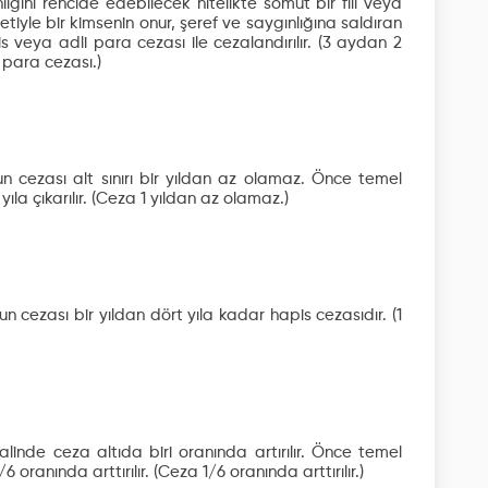
lığını rencide edebilecek nitelikte somut bir fiil veya
iyle bir kimsenin onur, şeref ve saygınlığına saldıran
is veya adli para cezası ile cezalandırılır.
(3 aydan 2
 para cezası.)
n cezası alt sınırı bir yıldan az olamaz. Önce temel
ıla çıkarılır.
(Ceza 1 yıldan az olamaz.)
cezası bir yıldan dört yıla kadar hapis cezasıdır.
(1
linde ceza altıda biri oranında artırılır. Önce temel
6 oranında arttırılır.
(Ceza 1/6 oranında arttırılır.)