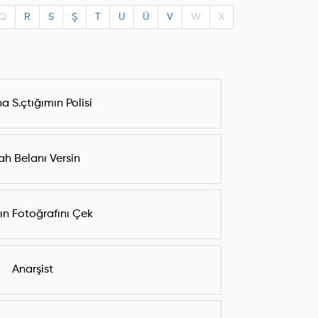
Q
R
S
Ş
T
U
Ü
V
W
X
a S.çtığımın Polisi
lah Belanı Versin
n Fotoğrafını Çek
Anarşist