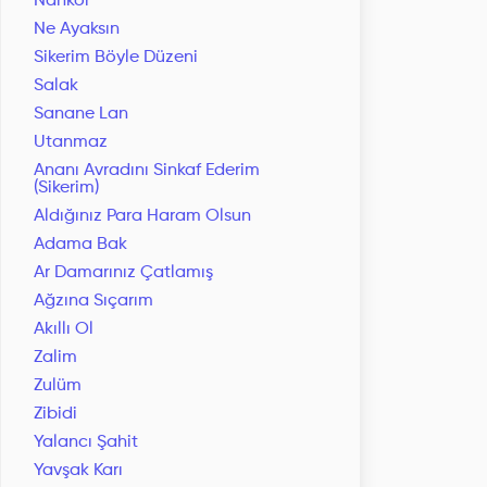
Nankör
Ne Ayaksın
Sikerim Böyle Düzeni
Salak
Sanane Lan
Utanmaz
Ananı Avradını Sinkaf Ederim
(Sikerim)
Aldığınız Para Haram Olsun
Adama Bak
Ar Damarınız Çatlamış
Ağzına Sıçarım
Akıllı Ol
Zalim
Zulüm
Zibidi
Yalancı Şahit
Yavşak Karı