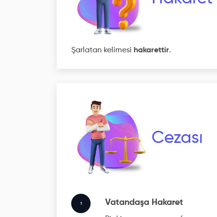
Şarlatan kelimesi
hakarettir
.
Cezası
Vatandaşa Hakaret
1