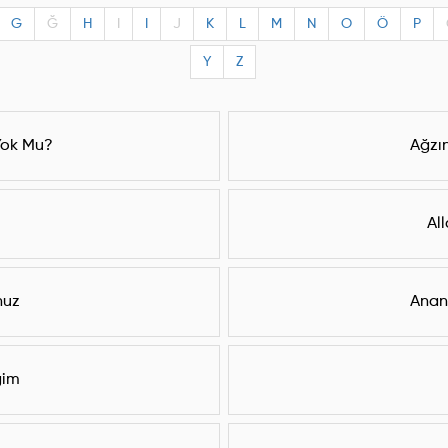
G
Ğ
H
I
I
J
K
L
M
N
O
Ö
P
Y
Z
 Yok Mu?
Ağzın
Al
nuz
Ananı
ğim