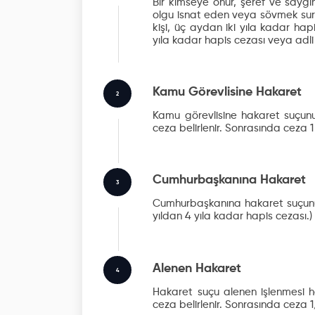
Bir kimseye onur, şeref ve saygın
olgu isnat eden veya sövmek suret
kişi, üç aydan iki yıla kadar hap
yıla kadar hapis cezası veya adli
Kamu Görevlisine Hakaret
2
Kamu görevlisine hakaret suçunu
ceza belirlenir. Sonrasında ceza 1 y
Cumhurbaşkanına Hakaret
3
Cumhurbaşkanına hakaret suçunun 
yıldan 4 yıla kadar hapis cezası.)
Alenen Hakaret
4
Hakaret suçu alenen işlenmesi ha
ceza belirlenir. Sonrasında ceza 1/