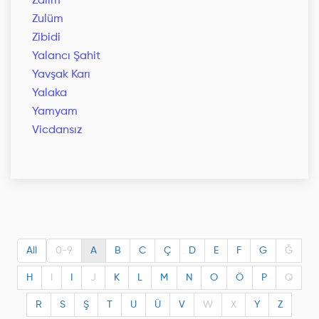
Zalim
Zulüm
Zibidi
Yalancı Şahit
Yavşak Karı
Yalaka
Yamyam
Vicdansız
All
0-9
A
B
C
Ç
D
E
F
G
Ğ
H
I
I
J
K
L
M
N
O
Ö
P
Q
R
S
Ş
T
U
Ü
V
W
X
Y
Z