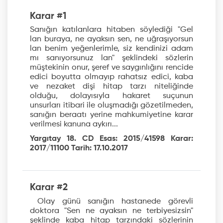
Karar #1
Sanığın katılanlara hitaben söylediği "Gel
lan buraya, ne ayaksın sen, ne uğraşıyorsun
lan benim yeğenlerimle, siz kendinizi adam
mı sanıyorsunuz lan" şeklindeki sözlerin
müştekinin onur, şeref ve saygınlığını rencide
edici boyutta olmayıp rahatsız edici, kaba
ve nezaket dişi hitap tarzı niteliğinde
olduğu, dolayısıyla hakaret suçunun
unsurları itibari ile oluşmadığı gözetilmeden,
sanığın beraatı yerine mahkumiyetine karar
verilmesi kanuna aykırı...
Yargıtay 18. CD Esas: 2015/41598 Karar:
2017/11100 Tarih: 17.10.2017
Karar #2
Olay günü sanığın hastanede görevli
doktora "Sen ne ayaksın ne terbiyesizsin"
şeklinde kaba hitap tarzındaki sözlerinin