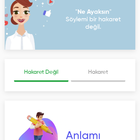
"
Ne Ayaksın
"
Söylemi bir hakaret
değil.
Hakaret Değil
Hakaret
Anlamı