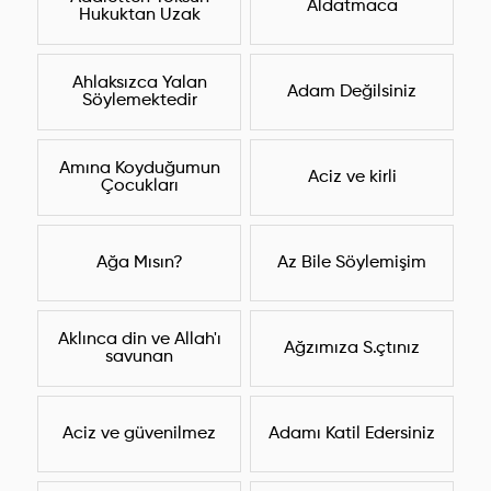
Aldatmaca
Hukuktan Uzak
Ahlaksızca Yalan
Adam Değilsiniz
Söylemektedir
Amına Koyduğumun
Aciz ve kirli
Çocukları
Ağa Mısın?
Az Bile Söylemişim
Aklınca din ve Allah'ı
Ağzımıza S.çtınız
savunan
Aciz ve güvenilmez
Adamı Katil Edersiniz