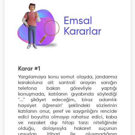
Emsal
Kararlar
Karar #1
Yargılamaya konu somut olayda, jandarma
karakoluna ait santrali arayan sanığın
telefona bakan görevliyle yaptığı
konuşmada, katılanın gıyabında söylediği
"..." şikâyet edeceğim, biraz adamlık
haysiyet öğrensin" şeklindeki sözlerinin
katılanın onur, şeref ve saygınlığını rencide
edici boyutta olmayıp rahatsız edici, kaba
ve nezaket dışı hitap tarzı niteliğinde
olduğu, dolayısıyla hakaret suçunun
unsurları itibari ile oluşmadığının