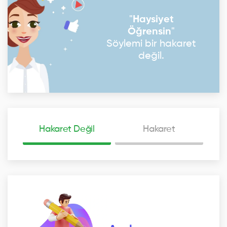
"
Haysiyet
Öğrensin
"
Söylemi bir hakaret
değil.
Hakaret Değil
Hakaret