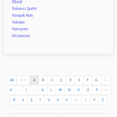
Zibidi
Yalancı Şahit
Yavşak Karı
Yalaka
Yamyam
Vicdansız
All
0-9
A
B
C
Ç
D
E
F
G
Ğ
H
I
I
J
K
L
M
N
O
Ö
P
Q
R
S
Ş
T
U
Ü
V
W
X
Y
Z