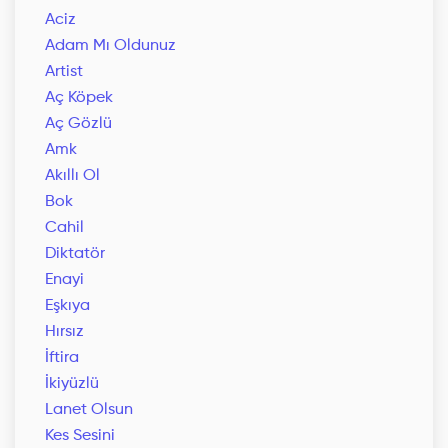
Aciz
Adam Mı Oldunuz
Artist
Aç Köpek
Aç Gözlü
Amk
Akıllı Ol
Bok
Cahil
Diktatör
Enayi
Eşkıya
Hırsız
İftira
İkiyüzlü
Lanet Olsun
Kes Sesini