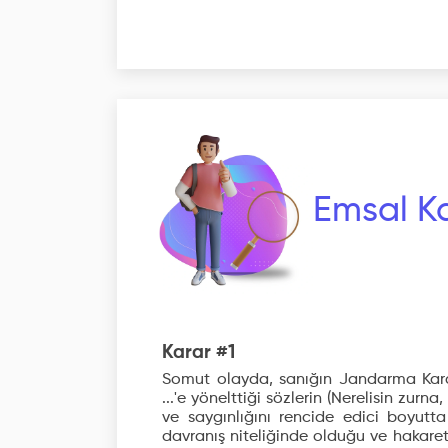
Emsal Ka
Karar #1
Somut olayda, sanığın Jandarma Kar
...'e yönelttiği sözlerin (Nerelisin zurn
ve saygınlığını rencide edici boyutt
davranış niteliğinde olduğu ve hakare