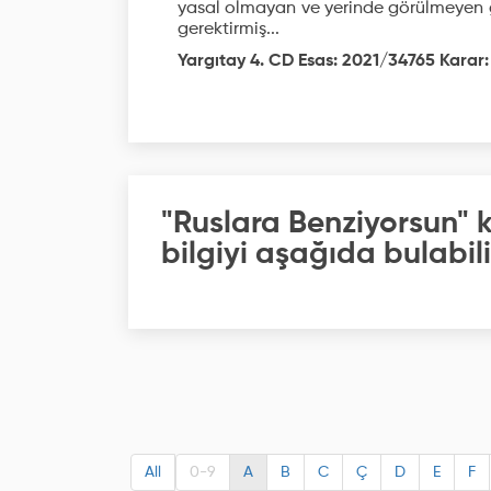
yasal olmayan ve yerinde görülmeyen g
gerektirmiş...
Yargıtay 4. CD Esas: 2021/34765 Karar
"Ruslara Benziyorsun" 
bilgiyi aşağıda bulabili
All
0-9
A
B
C
Ç
D
E
F