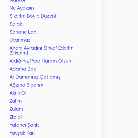
Nankör
Ne Ayaksın
Sikerim Böyle Düzeni
Salak
Sanane Lan
Utanmaz
Ananı Avradını Sinkaf Ederim
(Sikerim)
Aldığınız Para Haram Olsun
Adama Bak
Ar Damarınız Çatlamış
Ağzına Sıçarım
Akıllı Ol
Zalim
Zulüm
Zibidi
Yalancı Şahit
Yavşak Karı