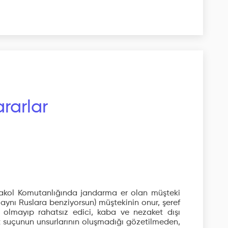
rarlar
akol Komutanlığında jandarma er olan müşteki
a, aynı Ruslara benziyorsun) müştekinin onur, şeref
a olmayıp rahatsız edici, kaba ve nezaket dışı
t suçunun unsurlarının oluşmadığı gözetilmeden,