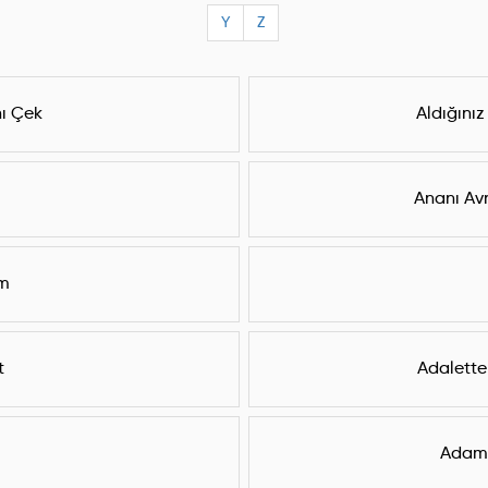
Y
Z
nı Çek
Aldığınız
Ananı Avr
ım
t
Adalette
Adam