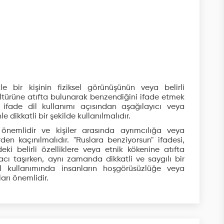
le bir kişinin fiziksel görünüşünün veya belirli
kültürüne atıfta bulunarak benzendiğini ifade etmek
u ifade dil kullanımı açısından aşağılayıcı veya
e dikkatli bir şekilde kullanılmalıdır.
 önemlidir ve kişiler arasında ayrımcılığa veya
n kaçınılmalıdır. "Ruslara benziyorsun" ifadesi,
deki belirli özelliklere veya etnik kökenine atıfta
ı taşırken, aynı zamanda dikkatli ve saygılı bir
il kullanımında insanların hoşgörüsüzlüğe veya
arı önemlidir.