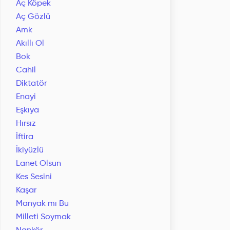
Aç Köpek
Aç Gözlü
Amk
Akıllı Ol
Bok
Cahil
Diktatör
Enayi
Eşkıya
Hırsız
İftira
İkiyüzlü
Lanet Olsun
Kes Sesini
Kaşar
Manyak mı Bu
Milleti Soymak