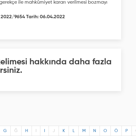
erekçe ile mahkûmiyet kararı verilmesi bozmayı
: 2022/9654 Tarih: 06.04.2022
kelimesi hakkında daha fazla
rsiniz.
G
Ğ
H
I
I
J
K
L
M
N
O
Ö
P