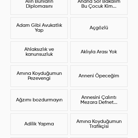
Alın Bunların
Anana Sor Bakalım
Diplomasını
Bu Çocuk Kim...
Adam Gibi Avukatlık
Açgözlü
Yap
Ahlaksızlık ve
Aklıyla Arası Yok
kanunsuzluk
Amına Koyduğumun
Anneni Öpeceğim
Pezevengi
Annesini Çalıntı
Ağzımı bozdurmayın
Mezara Defnet...
Amına Koyduğumun
Adilik Yapma
Trafikçisi