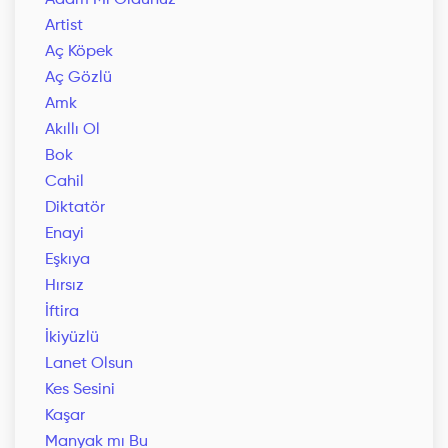
Adam Mı Oldunuz
Artist
Aç Köpek
Aç Gözlü
Amk
Akıllı Ol
Bok
Cahil
Diktatör
Enayi
Eşkıya
Hırsız
İftira
İkiyüzlü
Lanet Olsun
Kes Sesini
Kaşar
Manyak mı Bu