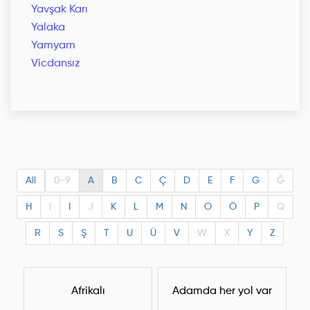
Yavşak Karı
Yalaka
Yamyam
Vicdansız
All
0-9
A
B
C
Ç
D
E
F
G
Ğ
H
I
I
J
K
L
M
N
O
Ö
P
Q
R
S
Ş
T
U
Ü
V
W
X
Y
Z
Afrikalı
Adamda her yol var