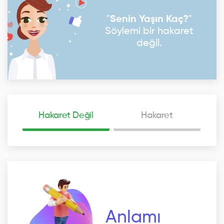
"
Senin Yaşın Kaç?
"
Söylemi bir hakaret
değil.
Hakaret Değil
Hakaret
Anlamı