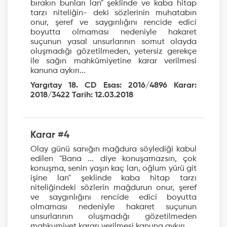
bırakın bunları lan" şeklinde ve kaba hitap
tarzı niteliğin- deki sözlerinin muhatabın
onur, şeref ve saygınlığını rencide edici
boyutta olmaması nedeniyle hakaret
suçunun yasal unsurlarının somut olayda
oluşmadığı gözetilmeden, yetersiz gerekçe
ile sağın mahkûmiyetine karar verilmesi
kanuna aykırı...
Yargıtay 18. CD Esas: 2016/4896 Karar:
2018/3422 Tarih: 12.03.2018
Karar #4
Olay günü sanığın mağdura söylediği kabul
edilen "Bana ... diye konuşamazsın, çok
konuşma, senin yaşın kaç lan, oğlum yürü git
işine lan" şeklinde kaba hitap tarzı
niteliğindeki sözlerin mağdurun onur, şeref
ve saygınlığını rencide edici boyutta
olmaması nedeniyle hakaret suçunun
unsurlarının oluşmadığı gözetilmeden
mahkumiyet kararı verilmesi kanuna aykırı...