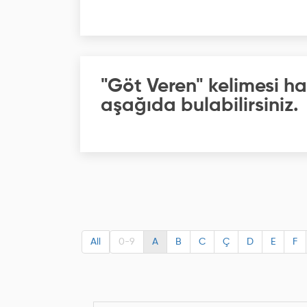
"Göt Veren" kelimesi ha
aşağıda bulabilirsiniz.
All
0-9
A
B
C
Ç
D
E
F