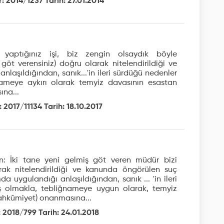
: 2014/1237 Tarih: 27.01.2014
m yaptığınız işi, biz zengin olsaydık böyle
 göt verensiniz) doğru olarak nitelendirildiği ve
laşıldığından, sanık...'in ileri sürdüğü nedenler
ameye aykırı olarak temyiz davasının esastan
na...
 2017/11134 Tarih: 18.10.2017
n: İki tane yeni gelmiş göt veren müdür bizi
ak nitelendirildiği ve kanunda öngörülen suç
 uygulandığı anlaşıldığından, sanık ... 'in ileri
ş olmakla, tebliğnameye uygun olarak, temyiz
ahkûmiyet) onanmasına...
 2018/799 Tarih: 24.01.2018