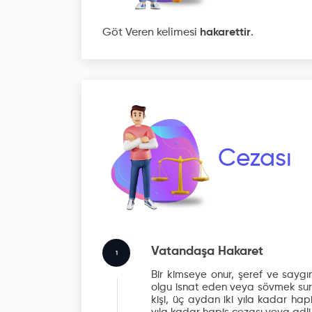
Göt Veren kelimesi
hakarettir
.
Cezası
Vatandaşa Hakaret
1
Bir kimseye onur, şeref ve saygın
olgu isnat eden veya sövmek suret
kişi, üç aydan iki yıla kadar hap