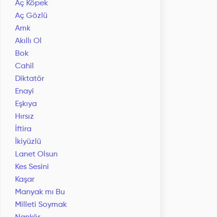
Aç Köpek
Aç Gözlü
Amk
Akıllı Ol
Bok
Cahil
Diktatör
Enayi
Eşkıya
Hırsız
İftira
İkiyüzlü
Lanet Olsun
Kes Sesini
Kaşar
Manyak mı Bu
Milleti Soymak