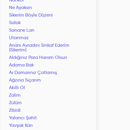
Nankör
Ne Ayaksın
Sikerim Böyle Düzeni
Salak
Sanane Lan
Utanmaz
Ananı Avradını Sinkaf Ederim
(Sikerim)
Aldığınız Para Haram Olsun
Adama Bak
Ar Damarınız Çatlamış
Ağzına Sıçarım
Akıllı Ol
Zalim
Zulüm
Zibidi
Yalancı Şahit
Yavşak Karı