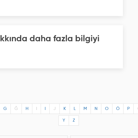
kkında daha fazla bilgiyi
G
Ğ
H
I
I
J
K
L
M
N
O
Ö
P
Y
Z