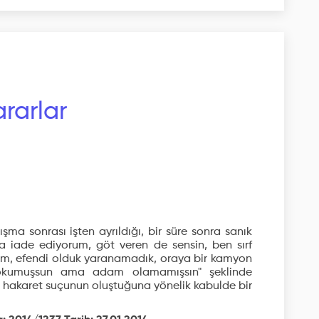
rarlar
tışma sonrası işten ayrıldığı, bir süre sonra sanık
sana iade ediyorum, göt veren de sensin, ben sırf
ım, efendi olduk yaranamadık, oraya bir kamyon
okumuşsun ama adam olamamışsın" şeklinde
, hakaret suçunun oluştuğuna yönelik kabulde bir