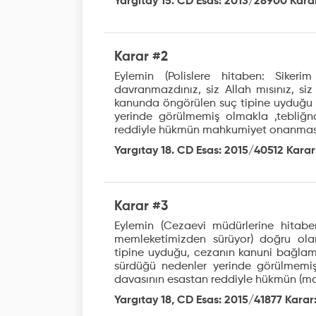
Yargıtay 15. CD Esas: 2013/28900 Karar
Karar #2
Eylemin (Polislere hitaben: Sikeri
davranmazdınız, siz Allah mısınız, siz
kanunda öngörülen suç tipine uyduğu an
yerinde görülmemiş olmakla ,tebliğn
reddiyle hükmün mahkumiyet onanması
Yargıtay 18. CD Esas: 2015/40512 Karar:
Karar #3
Eylemin (Cezaevi müdürlerine hitabe
memleketimizden sürüyor) doğru olar
tipine uyduğu, cezanın kanuni bağlamda
sürdüğü nedenler yerinde görülmemi
davasının esastan reddiyle hükmün (m
Yargıtay 18, CD Esas: 2015/41877 Karar: