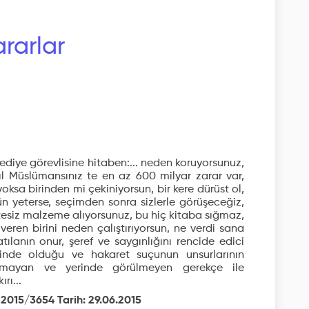
rarlar
lediye görevlisine hitaben:... neden koruyorsunuz,
ıl Müslümansınız te en az 600 milyar zarar var,
yoksa birinden mi çekiniyorsun, bir kere dürüst ol,
ün yeterse, seçimden sonra sizlerle görüşeceğiz,
litesiz malzeme alıyorsunuz, bu hiç kitaba sığmaz,
 veren birini neden çalıştırıyorsun, ne verdi sana
tılanın onur, şeref ve saygınlığını rencide edici
iğinde olduğu ve hakaret suçunun unsurlarının
lmayan ve yerinde görülmeyen gerekçe ile
rı...
 2015/3654 Tarih: 29.06.2015