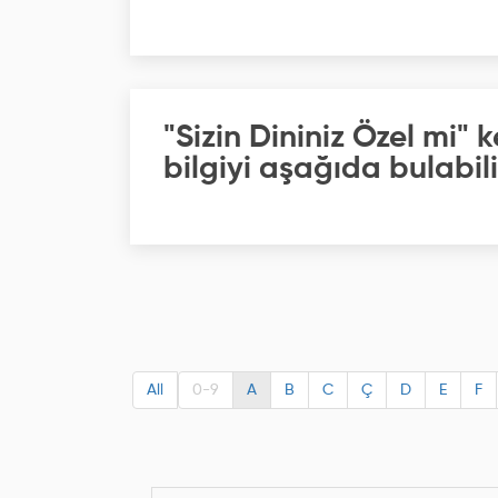
"Sizin Dininiz Özel mi"
bilgiyi aşağıda bulabili
All
0-9
A
B
C
Ç
D
E
F