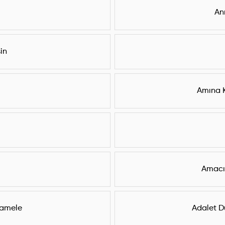
An
in
Amına 
Amacı
amele
Adalet D