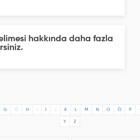
 kelimesi hakkında daha fazla
rsiniz.
G
Ğ
H
I
I
J
K
L
M
N
O
Ö
P
Y
Z