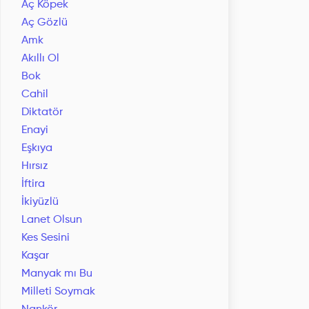
Aç Köpek
Aç Gözlü
Amk
Akıllı Ol
Bok
Cahil
Diktatör
Enayi
Eşkıya
Hırsız
İftira
İkiyüzlü
Lanet Olsun
Kes Sesini
Kaşar
Manyak mı Bu
Milleti Soymak