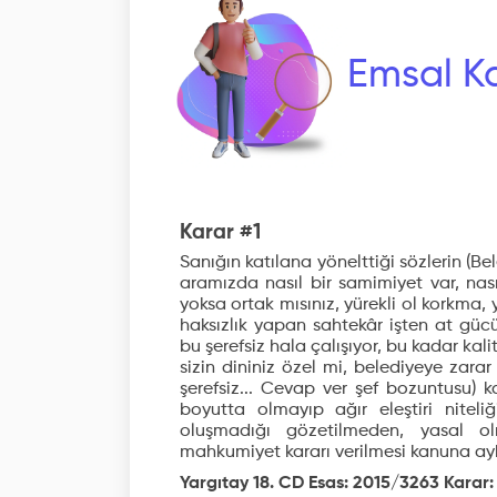
Emsal Ka
Karar #1
Sanığın katılana yönelttiği sözlerin (Be
aramızda nasıl bir samimiyet var, nas
yoksa ortak mısınız, yürekli ol korkma, 
haksızlık yapan sahtekâr işten at güc
bu şerefsiz hala çalışıyor, bu kadar ka
sizin dininiz özel mi, belediyeye zarar
şerefsiz... Cevap ver şef bozuntusu) ka
boyutta olmayıp ağır eleştiri nitel
oluşmadığı gözetilmeden, yasal o
mahkumiyet kararı verilmesi kanuna aykı
Yargıtay 18. CD Esas: 2015/3263 Karar: