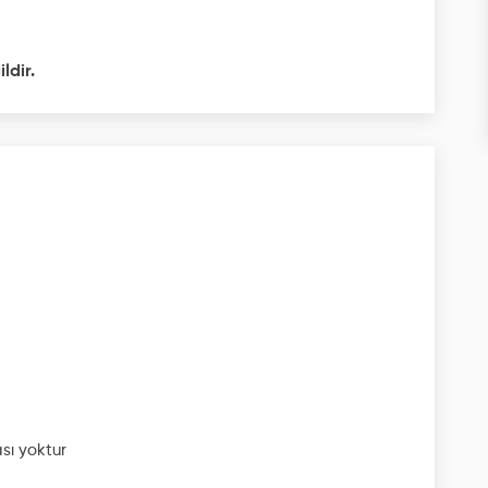
ldir.
sı yoktur