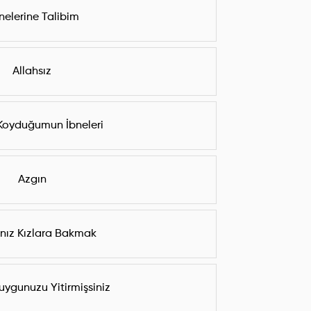
nelerine Talibim
Allahsız
Koyduğumun İbneleri
Azgın
nız Kızlara Bakmak
uygunuzu Yitirmişsiniz