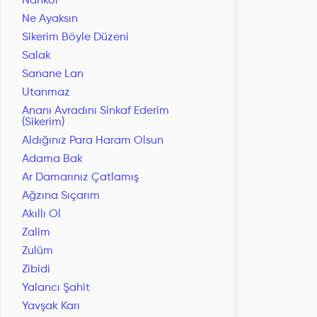
Nankör
Ne Ayaksın
Sikerim Böyle Düzeni
Salak
Sanane Lan
Utanmaz
Ananı Avradını Sinkaf Ederim
(Sikerim)
Aldığınız Para Haram Olsun
Adama Bak
Ar Damarınız Çatlamış
Ağzına Sıçarım
Akıllı Ol
Zalim
Zulüm
Zibidi
Yalancı Şahit
Yavşak Karı