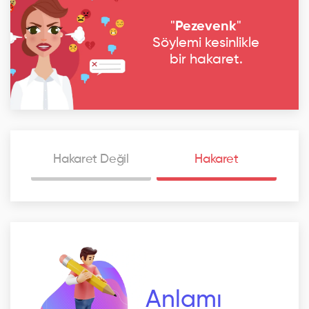
"
Pezevenk
"
Söylemi kesinlikle
bir hakaret.
Hakaret Değil
Hakaret
Anlamı