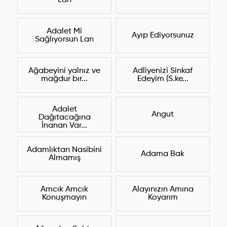
Lan
Adalet Mi
Ayıp Ediyorsunuz
Sağlıyorsun Lan
Ağabeyini yalnız ve
Adliyenizi Sinkaf
mağdur bır...
Edeyim (S.ke...
Adalet
Angut
Dağıtacağına
İnanan Var...
Adamlıktan Nasibini
Adama Bak
Almamış
Amcık Amcık
Alayınızın Amına
Konuşmayın
Koyarım