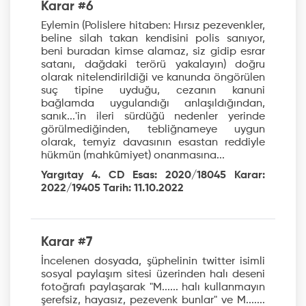
Karar #6
Eylemin (Polislere hitaben: Hırsız pezevenkler,
beline silah takan kendisini polis sanıyor,
beni buradan kimse alamaz, siz gidip esrar
satanı, dağdaki terörü yakalayın) doğru
olarak nitelendirildiği ve kanunda öngörülen
suç tipine uyduğu, cezanın kanuni
bağlamda uygulandığı anlaşıldığından,
sanık...'in ileri sürdüğü nedenler yerinde
görülmediğinden, tebliğnameye uygun
olarak, temyiz davasının esastan reddiyle
hükmün (mahkûmiyet) onanmasına...
Yargıtay 4. CD Esas: 2020/18045 Karar:
2022/19405 Tarih: 11.10.2022
Karar #7
İncelenen dosyada, şüphelinin twitter isimli
sosyal paylaşım sitesi üzerinden halı deseni
fotoğrafı paylaşarak "M...... halı kullanmayın
şerefsiz, hayasız, pezevenk bunlar" ve M.......