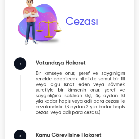
Cezası
Vatandaşa Hakaret
1
Bir kimseye onur, şeref ve saygınlığını
rencide edebilecek nitelikte somut bir fiil
veya olgu isnat eden veya sövmek
suretiyle bir kimsenin onur, şeref ve
saygınlığına saldıran kişi, üç aydan iki
yıla kadar hapis veya adli para cezası ile
cezalandırılır.
(3 aydan 2 yıla kadar hapis
cezası veya adli para cezası.)
Kamu Görevlisine Hakaret
2