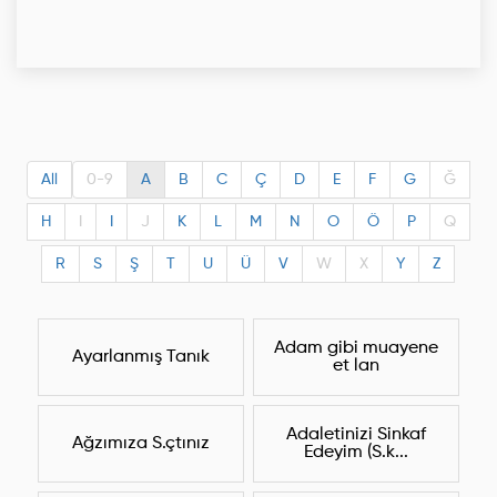
All
0-9
A
B
C
Ç
D
E
F
G
Ğ
H
I
I
J
K
L
M
N
O
Ö
P
Q
R
S
Ş
T
U
Ü
V
W
X
Y
Z
Adam gibi muayene
Ayarlanmış Tanık
et lan
Adaletinizi Sinkaf
Ağzımıza S.çtınız
Edeyim (S.k...