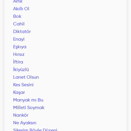
Amk
Akıllı Ol
Bok
Cahil
Diktatör
Enayi
Eşkıya
Hırsız
İftira
İkiyüzlü
Lanet Olsun
Kes Sesini
Kaşar
Manyak mı Bu
Milleti Soymak
Nankör
Ne Ayaksın
Sikerim Böyle Düzeni