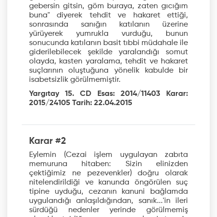
gebersin gitsin, göm buraya, zaten gıcığım
buna" diyerek tehdit ve hakaret ettiği,
sonrasında sanığın katılanın üzerine
yürüyerek yumrukla vurduğu, bunun
sonucunda katılanın basit tıbbi müdahale ile
giderilebilecek şekilde yaralandığı somut
olayda, kasten yaralama, tehdit ve hakaret
suçlarının oluştuğuna yönelik kabulde bir
isabetsizlik görülmemiştir.
Yargıtay 15. CD Esas: 2014/11403 Karar:
2015/24105 Tarih: 22.04.2015
Karar #2
Eylemin (Cezai işlem uygulayan zabıta
memuruna hitaben: Sizin elinizden
çektiğimiz ne pezevenkler) doğru olarak
nitelendirildiği ve kanunda öngörülen suç
tipine uyduğu, cezanın kanuni bağlamda
uygulandığı anlaşıldığından, sanık...'in ileri
sürdüğü nedenler yerinde görülmemiş