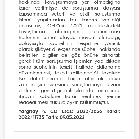
hakkında kovuşturmaya yer olmadığına
karar verilmişse de soruşturma dosyası
kapsamında yeterli ve etkili soruşturma
işlemi yapılmadan bu kararın verildiği
anlaşılmış, CMK'nın 172/1. maddesindeki
kovuşturma olanağının bulunmaması
hallerinin somut olayda mevcut olmadığı,
dolayısıyla şüphelinin tespitine yönelik
olarak şikâyet dilekçesinde şüpheli hakkında
belirtilen bilgiler de göz önüne alınarak
gerekli tüm soruşturma işlemleri yapıldıktan
sonra şüphelinin tespiti halinde iddianame
düzenlenmesi, tespit edilemediği takdirde
ise daimi arama kararı alınarak dava
zamanaşımı süresince soruşturmaya devam
edilmesi gerektiği anlaşılmakla, merciince
itirazın kabulüne karar verilmesi yerine
reddedilmesi hukuka aykırı bulunmuştur.
Yargıtay 4. CD Esas: 2022/3656 Karar:
2022/11735 Tarih: 09.05.2022