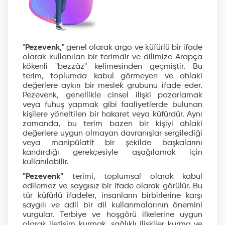
"
Pezevenk
," genel olarak argo ve küfürlü bir ifade
olarak kullanılan bir terimdir ve dilimize Arapça
kökenli "bezzâz" kelimesinden geçmiştir. Bu
terim, toplumda kabul görmeyen ve ahlaki
değerlere aykırı bir meslek grubunu ifade eder.
Pezevenk, genellikle cinsel ilişki pazarlamak
veya fuhuş yapmak gibi faaliyetlerde bulunan
kişilere yöneltilen bir hakaret veya küfürdür. Aynı
zamanda, bu terim bazen bir kişiyi ahlaki
değerlere uygun olmayan davranışlar sergilediği
veya manipülatif bir şekilde başkalarını
kandırdığı gerekçesiyle aşağılamak için
kullanılabilir.
"Pezevenk"
terimi, toplumsal olarak kabul
edilemez ve saygısız bir ifade olarak görülür. Bu
tür küfürlü ifadeler, insanların birbirlerine karşı
saygılı ve adil bir dil kullanmalarının önemini
vurgular. Terbiye ve hoşgörü ilkelerine uygun
olarak iletişim kurmak, sağlıklı ilişkiler kurma ve