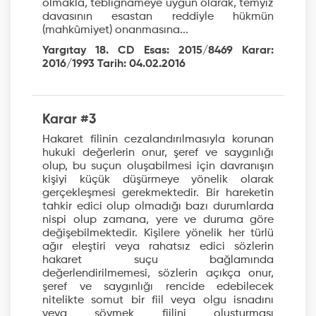
olmakla, tebliğnameye uygun olarak, temyiz
davasının esastan reddiyle hükmün
(mahkûmiyet) onanmasına...
Yargıtay 18. CD Esas: 2015/8469 Karar:
2016/1993 Tarih: 04.02.2016
Karar #3
Hakaret filinin cezalandırılmasıyla korunan
hukuki değerlerin onur, şeref ve saygınlığı
olup, bu suçun oluşabilmesi için davranışın
kişiyi küçük düşürmeye yönelik olarak
gerçekleşmesi gerekmektedir. Bir hareketin
tahkir edici olup olmadığı bazı durumlarda
nispi olup zamana, yere ve duruma göre
değişebilmektedir. Kişilere yönelik her türlü
ağır eleştiri veya rahatsız edici sözlerin
hakaret suçu bağlamında
değerlendirilmemesi, sözlerin açıkça onur,
şeref ve saygınlığı rencide edebilecek
nitelikte somut bir fiil veya olgu isnadını
veya sövmek fiilini oluşturması