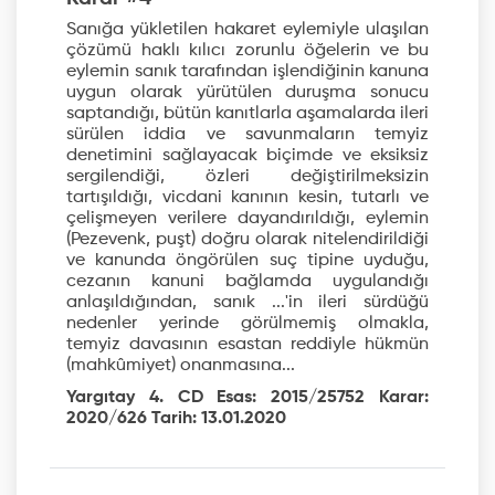
Sanığa yükletilen hakaret eylemiyle ulaşılan
çözümü haklı kılıcı zorunlu öğelerin ve bu
eylemin sanık tarafından işlendiğinin kanuna
uygun olarak yürütülen duruşma sonucu
saptandığı, bütün kanıtlarla aşamalarda ileri
sürülen iddia ve savunmaların temyiz
denetimini sağlayacak biçimde ve eksiksiz
sergilendiği, özleri değiştirilmeksizin
tartışıldığı, vicdani kanının kesin, tutarlı ve
çelişmeyen verilere dayandırıldığı, eylemin
(Pezevenk, puşt) doğru olarak nitelendirildiği
ve kanunda öngörülen suç tipine uyduğu,
cezanın kanuni bağlamda uygulandığı
anlaşıldığından, sanık ...'in ileri sürdüğü
nedenler yerinde görülmemiş olmakla,
temyiz davasının esastan reddiyle hükmün
(mahkûmiyet) onanmasına...
Yargıtay 4. CD Esas: 2015/25752 Karar:
2020/626 Tarih: 13.01.2020