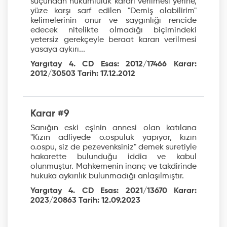
suçundan hükümlülük kararı verilmesi yerine,
yüze karşı sarf edilen "Demiş olabilirim"
kelimelerinin onur ve saygınlığı rencide
edecek nitelikte olmadığı biçimindeki
yetersiz gerekçeyle beraat kararı verilmesi
yasaya aykırı...
Yargıtay 4. CD Esas: 2012/17466 Karar:
2012/30503 Tarih: 17.12.2012
Karar #9
Sanığın eski eşinin annesi olan katılana
"Kızın adliyede o.ospuluk yapıyor, kızın
o.ospu, siz de pezevenksiniz" demek suretiyle
hakarette bulunduğu iddia ve kabul
olunmuştur. Mahkemenin inanç ve takdirinde
hukuka aykırılık bulunmadığı anlaşılmıştır.
Yargıtay 4. CD Esas: 2021/13670 Karar:
2023/20863 Tarih: 12.09.2023