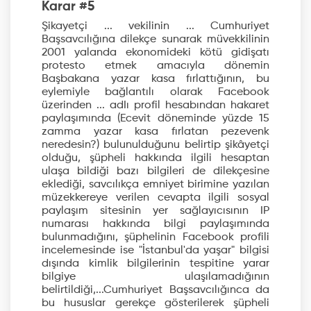
Karar #5
Şikayetçi ... vekilinin ... Cumhuriyet
Başsavcılığına dilekçe sunarak müvekkilinin
2001 yalanda ekonomideki kötü gidişatı
protesto etmek amacıyla dönemin
Başbakana yazar kasa fırlattığının, bu
eylemiyle bağlantılı olarak Facebook
üzerinden ... adIı profil hesabından hakaret
paylaşımında (Ecevit döneminde yüzde 15
zamma yazar kasa fırlatan pezevenk
neredesin?) bulunulduğunu belirtip şikâyetçi
olduğu, şüpheli hakkında ilgili hesaptan
ulaşa bildiği bazı bilgileri de dilekçesine
eklediği, savcılıkça emniyet birimine yazılan
müzekkereye verilen cevapta ilgili sosyal
paylaşım sitesinin yer sağlayıcısının IP
numarası hakkında bilgi paylaşımında
bulunmadığını, şüphelinin Facebook profili
incelemesinde ise "İstanbul'da yaşar" bilgisi
dışında kimlik bilgilerinin tespitine yarar
bilgiye ulaşılamadığının
belirtildiği,...Cumhuriyet Başsavcılığınca da
bu hususlar gerekçe gösterilerek şüpheli