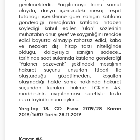
gerekmektedir. Yargılamaya konu somut
olayda, dosya içerisindeki mesaj tespit
tutanağı içeriklerine göre sanığın katılana
gönderdiği mesajlarda katılana hitaben
söylediği kabul edilen "ulan" sözlerinin
muhatabın onur, şeref ve saygınlığını rencide
edici boyutta olmayıp rahatsız edici, kaba
ve nezaket dışı hitap tarzı niteliğinde
olduğu, dolayısıyla sanığın sadece...
tarihinde saat sularında katılana gönderdiği
"Yalancı pezevenk" şeklindeki mesajının
hakaret suçunu unsurları itibari ile
oluşturduğu gözetilmeden, koşulları
oluşmadığı halde sanık hakkında hakaret
suçundan kurulan hükme TCK'nin 43.
maddesinin uygulanması suretiyle fazla
ceza tayini kanuna aykırı...
Yargıtay 18. CD Esas: 2019/28 Karar:
2019/16817 Tarih: 28.11.2019
Karar #4