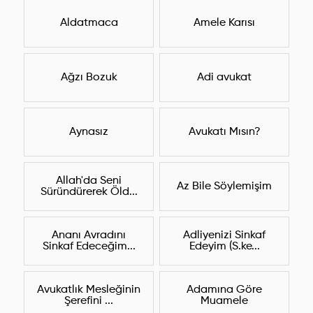
Aldatmaca
Amele Karısı
Ağzı Bozuk
Adi avukat
Aynasız
Avukatı Mısın?
Allah'da Seni
Az Bile Söylemişim
Süründürerek Öld...
Ananı Avradını
Adliyenizi Sinkaf
Sinkaf Edeceğim...
Edeyim (S.ke...
Avukatlık Mesleğinin
Adamına Göre
Şerefini ...
Muamele