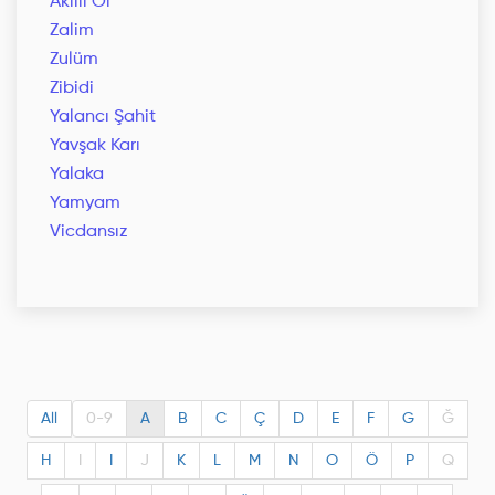
Akıllı Ol
Zalim
Zulüm
Zibidi
Yalancı Şahit
Yavşak Karı
Yalaka
Yamyam
Vicdansız
All
0-9
A
B
C
Ç
D
E
F
G
Ğ
H
I
I
J
K
L
M
N
O
Ö
P
Q