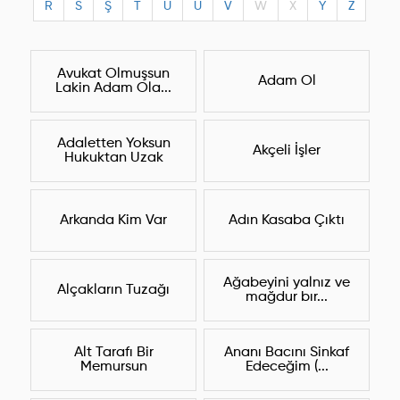
R
S
Ş
T
U
Ü
V
W
X
Y
Z
Avukat Olmuşsun
Adam Ol
Lakin Adam Ola...
Adaletten Yoksun
Akçeli İşler
Hukuktan Uzak
Arkanda Kim Var
Adın Kasaba Çıktı
Ağabeyini yalnız ve
Alçakların Tuzağı
mağdur bır...
Alt Tarafı Bir
Ananı Bacını Sinkaf
Memursun
Edeceğim (...