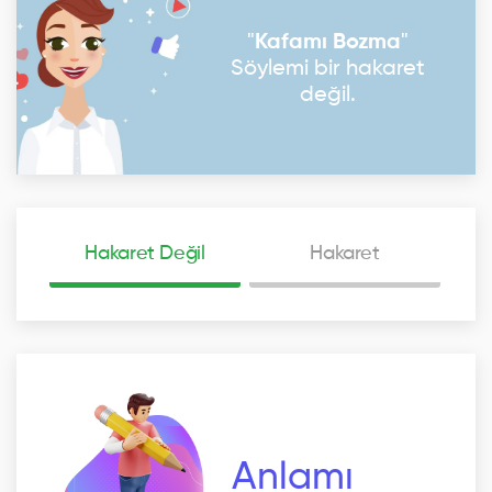
"
Kafamı Bozma
"
Söylemi bir hakaret
değil.
Hakaret Değil
Hakaret
Anlamı