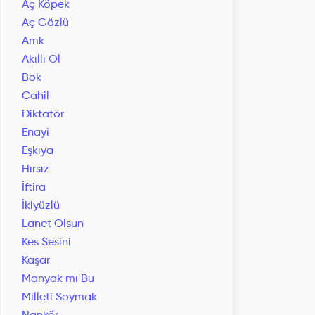
Aç Köpek
Aç Gözlü
Amk
Akıllı Ol
Bok
Cahil
Diktatör
Enayi
Eşkıya
Hırsız
İftira
İkiyüzlü
Lanet Olsun
Kes Sesini
Kaşar
Manyak mı Bu
Milleti Soymak