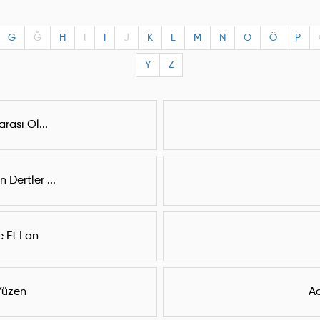
G
Ğ
H
I
I
J
K
L
M
N
O
Ö
P
Y
Z
rası Ol...
Dertler ...
 Et Lan
Yüzen
Ad