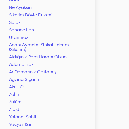
Nankör
Ne Ayaksın
Sikerim Böyle Düzeni
Salak
Sanane Lan
Utanmaz
Ananı Avradını Sinkaf Ederim
(Sikerim)
Aldığınız Para Haram Olsun
Adama Bak
Ar Damarınız Çatlamış
Ağzına Sıçarım
Akıllı Ol
Zalim
Zulüm
Zibidi
Yalancı Şahit
Yavşak Karı