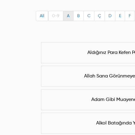
All
0-9
A
B
C
Ç
D
E
F
Aldığınız Para Kefen Pa
Allah Sana Görünmeyen 
Adam Gibi Muayene
Alkol Batağında 