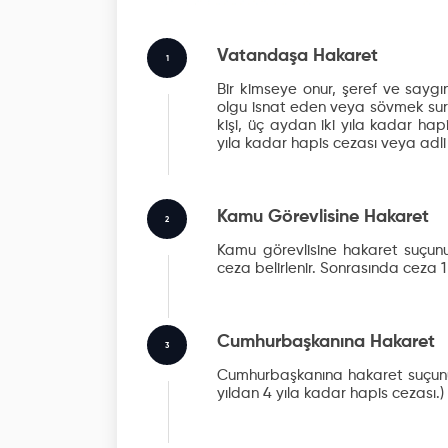
Vatandaşa Hakaret
1
Bir kimseye onur, şeref ve saygın
olgu isnat eden veya sövmek suret
kişi, üç aydan iki yıla kadar hap
yıla kadar hapis cezası veya adli
Kamu Görevlisine Hakaret
2
Kamu görevlisine hakaret suçunu
ceza belirlenir. Sonrasında ceza 1 y
Cumhurbaşkanına Hakaret
3
Cumhurbaşkanına hakaret suçunun 
yıldan 4 yıla kadar hapis cezası.)