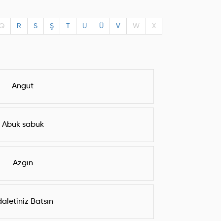
Q
R
S
Ş
T
U
Ü
V
W
X
Angut
Abuk sabuk
Azgın
aletiniz Batsın