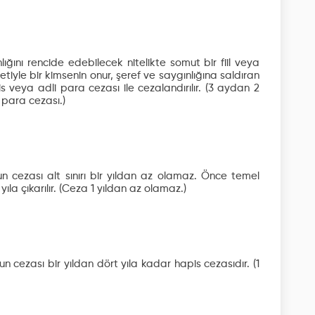
lığını rencide edebilecek nitelikte somut bir fiil veya
iyle bir kimsenin onur, şeref ve saygınlığına saldıran
is veya adli para cezası ile cezalandırılır.
(3 aydan 2
 para cezası.)
n cezası alt sınırı bir yıldan az olamaz. Önce temel
ıla çıkarılır.
(Ceza 1 yıldan az olamaz.)
cezası bir yıldan dört yıla kadar hapis cezasıdır.
(1