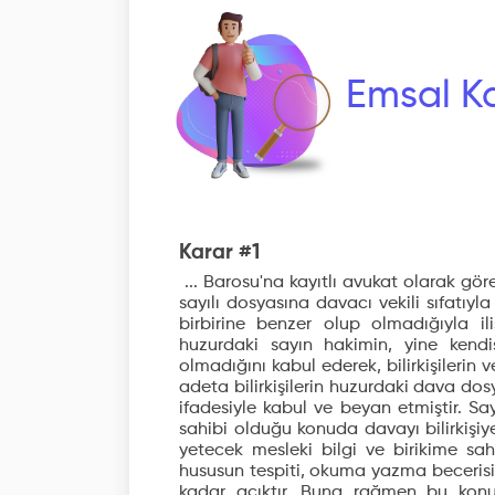
Emsal Ka
Karar #1
... Barosu'na kayıtlı avukat olarak gör
sayılı dosyasına davacı vekili sıfatıyla
birbirine benzer olup olmadığıyla il
huzurdaki sayın hakimin, yine kendi
olmadığını kabul ederek, bilirkişilerin
adeta bilirkişilerin huzurdaki dava do
ifadesiyle kabul ve beyan etmiştir. S
sahibi olduğu konuda davayı bilirkişiy
yetecek mesleki bilgi ve birikime sah
hususun tespiti, okuma yazma becerisi
kadar açıktır. Buna rağmen bu konud