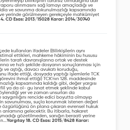
ylenmeyip bilirkişinin tarafsız olmadığına dair
i raporu alınmasını sağ lamayı amaçladığı ve
iddia ve savunma dokunulmazlığı kapsamında
 ve yerinde görülmeyen gerekçeyle mahkûmiyet
 4. CD Esas: 2013/15028 Karar: 2014/30740
de kullanılan ifadeler (Bilirkişilerin aynı
istimal ettikleri, mahkeme hâkiminin bu hususu
ilerin tarafı davranışlarına ortak ve destek
rına ve hızlı şekilde dosyanın sonuçlanması için
ğı ve aştığı, davacı avukatı koruduğu,
ğunu ifade ettiği, dosyada yaptığı işlemlerle TCK
 görevini ihmal ettiği) TCK'nın 128. maddesinde
zlığı kapsamında kaldığı gibi, değer yargısı
r fiil ya da ol- gu isnat etmek şeklinde kabul
söylendiği yer ve zaman unsurları da
e saygınlığını rencide edici boyutta olmayıp
inin savunulması, suçla korunmak istenen değeri
de özgürlüğünü ön plana çıkaran evrensel hukuk
anlamına gelecektir. Bu itibarla, hakaret
şmadığı gözetilmeden, sanığın beraati yerine
ı...
Yargıtay 18. CD Esas: 2015/8428 Karar: