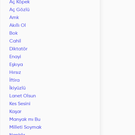
Aç Köpek
Aç Gözlü
Amk
Akıllı Ol
Bok
Cahil
Diktatör
Enayi
Eşkıya
Hırsız
İftira
İkiyüzlü
Lanet Olsun
Kes Sesini
Kaşar
Manyak mı Bu
Milleti Soymak