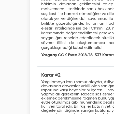
hâkimin davadan çekilmesini talep 
mahkemece... tarihinde sanık hakkınd
suç kastı ile hareket etmediğine ve dil
olarak yer verdiğine dair savunması il
birlikte gözetildiğinde, kullanılan if
eleştiri niteliğinde ise de TCK'nin 1
kapsamında değerlendirilmesi gereken 
saygınlığını rencide edebilecek niteli
sövme fiilini de oluşturmaması ne
gerçekleşmediği kabul edilmelidir.
Yargıtay CGK Esas: 2018/18-537 Karar: 
Karar #2
Yargılamaya konu somut olayda, Asliy
davasında davacılar vekili olan sanığın b
raporuna karşı beyanlarını içeren ... hava
yapmaları gerekenin sadece sözleşme t
eklemek gerekmesine rağmen bunu yapma
evde oturulmaz gibi mühendislik değil i
külliyen taraflıdır. Bilirkişiler kötü niyet
değerlendirildiğinde, sanığın katılana yö