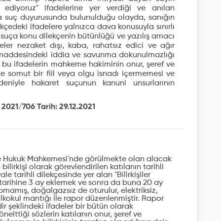
ediyoruz" ifadelerine yer verdiği ve anılan
a suç duyurusunda bulunulduğu olayda, sanığın
ekçedeki ifadelere yalnızca dava konusuyla sınırlı
e suça konu dilekçenin bütünlüğü ve yazılış amacı
adeler nezaket dışı, kaba, rahatsız edici ve ağır
28. maddesindeki iddia ve savunma dokunulmazlığı
bu ifadelerin mahkeme hakiminin onur, şeref ve
kte somut bir fiil veya olgu isnadı içermemesi ve
deniyle hakaret suçunun kanuni unsurlarının
2021/706 Tarih: 29.12.2021
e Hukuk Mahkemesi'nde görülmekte olan alacak
ilirkişi olarak görevlendirilen katılanın tarihli
le tarihli dilekçesinde yer alan "Bilirkişiler
arihine 3 ay eklemek ve sonra da buna 20 ay
mış, doğalgazsız de oturulur, elektriksiz,
lkokul mantığı ile rapor düzenlenmiştir. Rapor
lidir şeklindeki ifadeler bir bütün olarak
nelttiği sözlerin katılanın onur, şeref ve