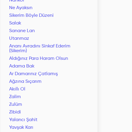
Nankör
Ne Ayaksın
Sikerim Böyle Düzeni
Salak
Sanane Lan
Utanmaz
Ananı Avradını Sinkaf Ederim
(Sikerim)
Aldığınız Para Haram Olsun
Adama Bak
Ar Damarınız Çatlamış
Ağzına Sıçarım
Akıllı Ol
Zalim
Zulüm
Zibidi
Yalancı Şahit
Yavşak Karı