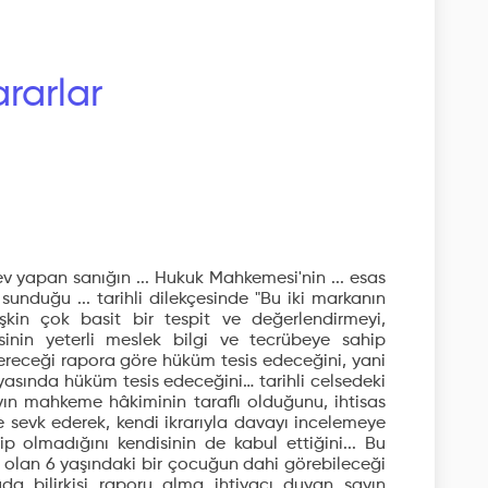
rarlar
ev yapan sanığın ... Hukuk Mahkemesi'nin ... esas
 sunduğu ... tarihli dilekçesinde "Bu iki markanın
işkin çok basit bir tespit ve değerlendirmeyi,
sinin yeterli meslek bilgi ve tecrübeye sahip
 vereceği rapora göre hüküm tesis edeceğini, yani
syasında hüküm tesis edeceğini… tarihli celsedeki
ayın mahkeme hâkiminin taraflı olduğunu, ihtisas
e sevk ederek, kendi ikrarıyla davayı incelemeye
ip olmadığını kendisinin de kabul ettiğini... Bu
 olan 6 yaşındaki bir çocuğun dahi görebileceği
a bilirkişi raporu alma ihtiyacı duyan sayın