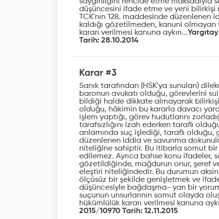
saygınlığını rencide etme maksadıyla sö
düşüncesini ifade etme ve yeni bilirkiş
TCK'nın 128. maddesinde düzenlenen 
kaldığı gözetilmeden, kanuni olmayan
kararı verilmesi kanuna aykırı...
Yargıtay
Tarih: 28.10.2014
Karar #3
Sanık tarafından (HSK'ya sunulan) dilekçe
baronun avukatı olduğu, görevlerini su
bildiği halde dikkate almayarak bilirkiş
olduğu, hâkimin bu kararla davacı yara
işlem yaptığı, görev hudutlarını zorladı
tarafsızlığını izah ederken taraflı oldu
anlamında suç işlediği, taraflı olduğu,
düzenlenen iddia ve savunma dokunulma
niteliğine sahiptir. Bu itibarla somut bi
edilemez. Ayrıca bahse konu ifadeler, 
gözetildiğinde, mağdurun onur, şeref v
eleştiri niteliğindedir. Bu durumun aks
ölçüsüz bir şekilde genişletmek ve ifa
düşüncesiyle bağdaşma- yan bir yorum 
suçunun unsurlarının somut olayda olu
hükümlülük kararı verilmesi kanuna aykır
2015/10970 Tarih: 12.11.2015