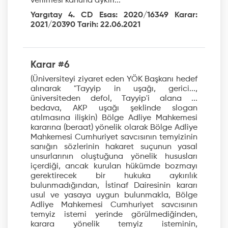
verilmesi kanuna aykırı...
Yargıtay 4. CD Esas: 2020/16349 Karar:
2021/20390 Tarih: 22.06.2021
Karar #6
(Üniversiteyi ziyaret eden YÖK Başkanı hedef
alınarak "Tayyip in uşağı, gerici...,
üniversiteden defol, Tayyip'i alana ...
bedava, AKP uşağı şeklinde slogan
atılmasına ilişkin) Bölge Adliye Mahkemesi
kararına (beraat) yönelik olarak Bölge Adliye
Mahkemesi Cumhuriyet savcısının temyizinin
sanığın sözlerinin hakaret suçunun yasal
unsurlarının oluştuğuna yönelik hususları
içerdiği, ancak kurulan hükümde bozmayı
gerektirecek bir hukuka aykırılık
bulunmadığından, İstinaf Dairesinin kararı
usul ve yasaya uygun bulunmakla, Bölge
Adliye Mahkemesi Cumhuriyet savcısının
temyiz istemi yerinde görülmediğinden,
karara yönelik temyiz isteminin,