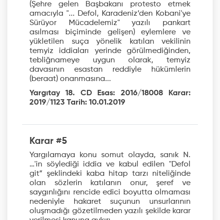
(Şehre gelen Başbakanı protesto etmek
amacıyla "... Defol, Karadeniz’den Kobani'ye
Sürüyor Mücadelemiz" yazılı pankart
asılması biçiminde gelişen) eylemlere ve
yükletilen suça yönelik katılan vekilinin
temyiz iddiaları yerinde görülmediğinden,
tebliğnameye uygun olarak, temyiz
davasının esastan reddiyle hükümlerin
(beraat) onanmasına...
Yargıtay 18. CD Esas: 2016/18008 Karar:
2019/1123 Tarih: 10.01.2019
Karar #5
Yargılamaya konu somut olayda, sanık N.
…'in söylediği iddia ve kabul edilen "Defol
git” şeklindeki kaba hitap tarzı niteliğinde
olan sözlerin katılanın onur, şeref ve
saygınlığını rencide edici boyutta olmaması
nedeniyle hakaret suçunun unsurlarının
oluşmadığı gözetilmeden yazılı şekilde karar