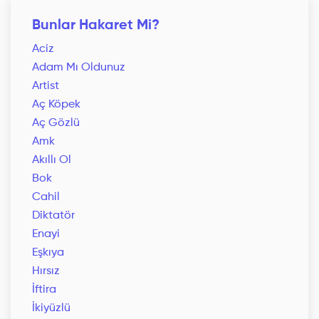
Bunlar Hakaret Mi?
Aciz
Adam Mı Oldunuz
Artist
Aç Köpek
Aç Gözlü
Amk
Akıllı Ol
Bok
Cahil
Diktatör
Enayi
Eşkıya
Hırsız
İftira
İkiyüzlü