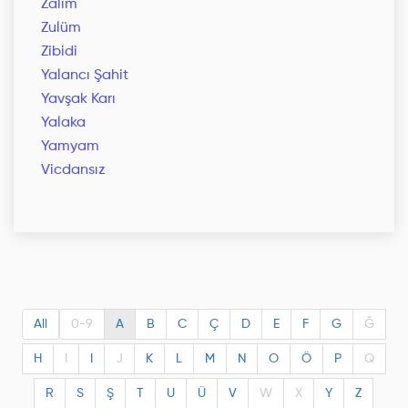
Zalim
Zulüm
Zibidi
Yalancı Şahit
Yavşak Karı
Yalaka
Yamyam
Vicdansız
All
0-9
A
B
C
Ç
D
E
F
G
Ğ
H
I
I
J
K
L
M
N
O
Ö
P
Q
R
S
Ş
T
U
Ü
V
W
X
Y
Z