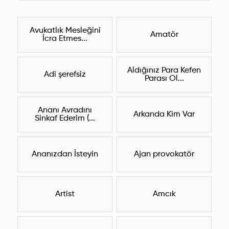
Avukatlık Mesleğini
Amatör
İcra Etmes...
Aldığınız Para Kefen
Adi şerefsiz
Parası Ol...
Ananı Avradını
Arkanda Kim Var
Sinkaf Ederim (...
Ananızdan İsteyin
Ajan provokatör
Artist
Amcık