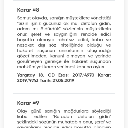
Karar #8
Somut olayda, sanığın müştekilere yönelttiği
"Sizin işiniz gücünüz ok mu, defolun gidin,
adam mı öldürdük" sözlerinin müştekilerin
onur, şeref ve saygınlığını rencide edici
boyutta olmayıp rahatsız edici, kaba ve
nezaket dışı söz niteliğinde olduğu ve
hakaret suçunun unsurlarının oluşmadığı
gözetilmeden, kanuni olmayan ve yerinde
görülmeyen gerekçe ile hakaret suçundan
mahkûmiyet karan verilmesi kanuna aykırı....
Yargıtay 18. CD Esas: 2017/4970 Karar:
2019/9743 Tarih: 27.05.2019
Karar #9
Olay günü sanığın mağdurlara söylediği
kabul edilen "Buradan defolun gidin"
şeklindeki sözünün muhatabın onur, şeref ve
saygınlığını rencide edici boyutta olmayıp