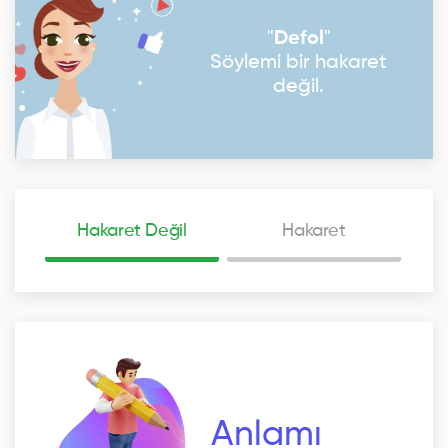
"
Defol
"
Söylemi bir hakaret
değil.
Hakaret Değil
Hakaret
Anlamı