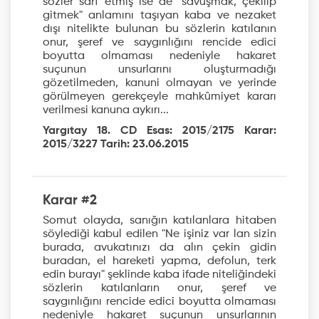
sözler sarf etmiş ise de "savuşmak, çekilip
gitmek" anlamını taşıyan kaba ve nezaket
dışı nitelikte bulunan bu sözlerin katılanın
onur, şeref ve saygınlığını rencide edici
boyutta olmaması nedeniyle hakaret
suçunun unsurlarını oluşturmadığı
gözetilmeden, kanuni olmayan ve yerinde
görülmeyen gerekçeyle mahkûmiyet kararı
verilmesi kanuna aykırı...
Yargıtay 18. CD Esas: 2015/2175 Karar:
2015/3227 Tarih: 23.06.2015
Karar #2
Somut olayda, sanığın katılanlara hitaben
söylediği kabul edilen "Ne işiniz var lan sizin
burada, avukatınızı da alın çekin gidin
buradan, el hareketi yapma, defolun, terk
edin burayı" şeklinde kaba ifade niteliğindeki
sözlerin katılanların onur, şeref ve
saygınlığını rencide edici boyutta olmaması
nedeniyle hakaret suçunun unsurlarının