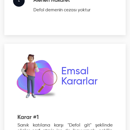
Alenen Hakaret
4
Defol
demenin cezası yoktur
Emsal
Kararlar
Karar #1
Sanık katılana karşı "Defol git" şeklinde