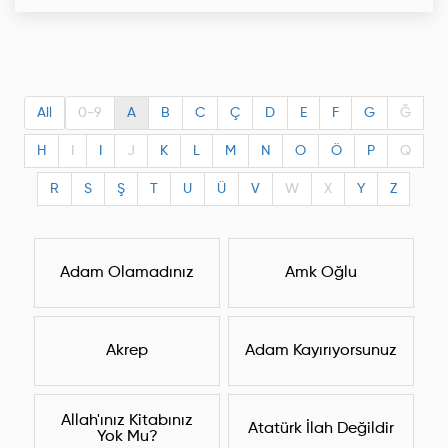
All
0-9
A
B
C
Ç
D
E
F
G
Ğ
H
I
I
J
K
L
M
N
O
Ö
P
Q
R
S
Ş
T
U
Ü
V
W
X
Y
Z
Adam Olamadınız
Amk Oğlu
Akrep
Adam Kayırıyorsunuz
Allah'ınız Kitabınız
Atatürk İlah Değildir
Yok Mu?