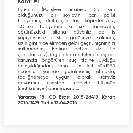
Karar #1
Eylemin (Polislere hitaben: Siz kim
olduğunuzu bir söyleyin, ben polisi
tanıyorum, kimin çakalları, köpeklerisiniz,
T.C.nizi tanıyorum ki sizi tanıyayım,
götünüzdeki silaha güvenip de iş
yapıyorsunuz, o silah götünüze sokarım,
sizin gibi nice elimden geldi geçti, hiçbirinizi
sallamadım, kralınız gelsin, siz itin
çakallarısınız) doğru olarak nitelendirildiği ve
kanunda öngörülen suç tipine uyduğu
anlaşıldığından, sanık ...'in ileri sürdüğü
nedenler yerinde görülmemiş olmakla,
tebliğnameye uygun olarak, temyiz
davasının esastan reddiyle hükmün
(mahkûmiyet) onanmasına...
Yargıtay 18. CD Esas: 2015/26419 Karar:
2016/7479 Tarih: 12.04.2016