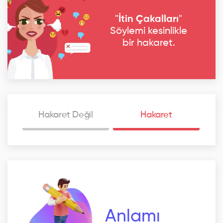
"
İtin Çakalları
"
Söylemi kesinlikle
bir hakaret.
Hakaret Değil
Hakaret
Anlamı