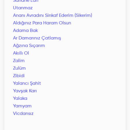
Sanane Lan
Utanmaz
Ananı Avradını Sinkaf Ederim (Sikerim)
Aldığınız Para Haram Olsun
Adama Bak
Ar Damarınız Çatlamış
Ağzına Sıçarım
Akıllı Ol
Zalim
Zulüm
Zibidi
Yalancı Şahit
Yavşak Karı
Yalaka
Yamyam
Vicdansız