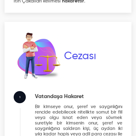
İtin Çakalları kelimesi
hakarettir
.
Cezası
Vatandaşa Hakaret
1
Bir kimseye onur, şeref ve saygınlığını
rencide edebilecek nitelikte somut bir fiil
veya olgu isnat eden veya sövmek
suretiyle bir kimsenin onur, şeref ve
saygınlığına saldıran kişi, üç aydan iki
yıla kadar hapis veya adli para cezası ile