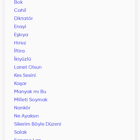
Bok
Cahil
Diktatör
Enayi
Eşkıya
Hırsız
İftira
İkiyüzlü
Lanet Olsun
Kes Sesini
Kaşar
Manyak mı Bu
Milleti Soymak
Nankör
Ne Ayaksın
Sikerim Böyle Düzeni
Salak