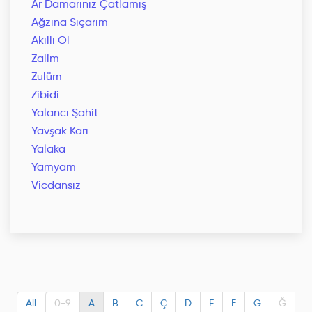
Ar Damarınız Çatlamış
Ağzına Sıçarım
Akıllı Ol
Zalim
Zulüm
Zibidi
Yalancı Şahit
Yavşak Karı
Yalaka
Yamyam
Vicdansız
All
0-9
A
B
C
Ç
D
E
F
G
Ğ