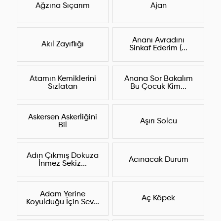
Ağzına Sıçarım
Ajan
Ananı Avradını
Akıl Zayıflığı
Sinkaf Ederim (...
Atamın Kemiklerini
Anana Sor Bakalım
Sızlatan
Bu Çocuk Kim...
Askersen Askerliğini
Aşırı Solcu
Bil
Adın Çıkmış Dokuza
Acınacak Durum
İnmez Sekiz...
Adam Yerine
Aç Köpek
Koyulduğu İçin Sev...