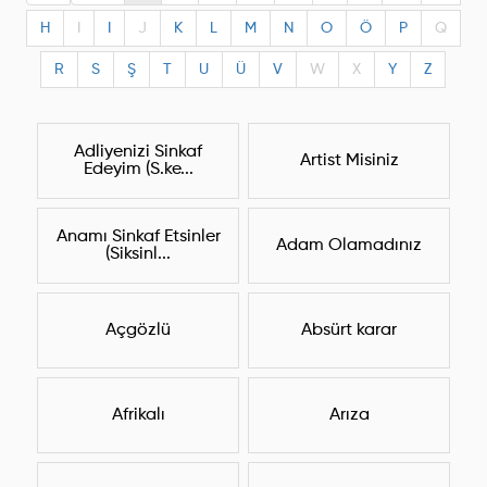
H
I
I
J
K
L
M
N
O
Ö
P
Q
R
S
Ş
T
U
Ü
V
W
X
Y
Z
Adliyenizi Sinkaf
Artist Misiniz
Edeyim (S.ke...
Anamı Sinkaf Etsinler
Adam Olamadınız
(Siksinl...
Açgözlü
Absürt karar
Afrikalı
Arıza