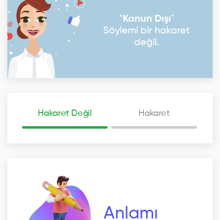
"
Kanun Dışı
"
Söylemi bir hakaret
değil.
Hakaret Değil
Hakaret
Anlamı