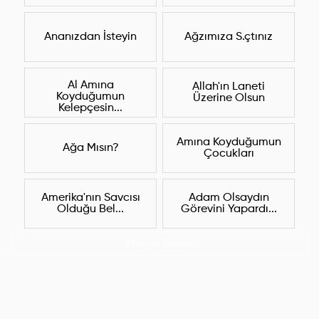
Ananızdan İsteyin
Ağzımıza S.çtınız
Al Amına
Allah'ın Laneti
Koyduğumun
Üzerine Olsun
Kelepçesin...
Amına Koyduğumun
Ağa Mısın?
Çocukları
Amerika'nın Savcısı
Adam Olsaydın
Olduğu Bel...
Görevini Yapardı...
Hepsini Göster