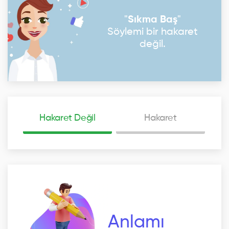
"
Sıkma Baş
"
Söylemi bir hakaret
değil.
Hakaret Değil
Hakaret
Anlamı