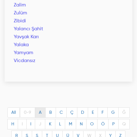
Zalim
Zulüm
Zibidi
Yalancı Şahit
Yavşak Karı
Yalaka
Yamyam
Vicdansız
All
0-9
A
B
C
Ç
D
E
F
G
Ğ
H
I
I
J
K
L
M
N
O
Ö
P
Q
R
S
Ş
T
U
Ü
V
W
X
Y
Z