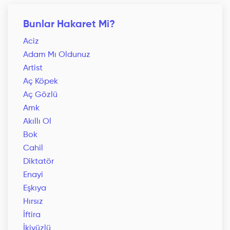
Bunlar Hakaret Mi?
Aciz
Adam Mı Oldunuz
Artist
Aç Köpek
Aç Gözlü
Amk
Akıllı Ol
Bok
Cahil
Diktatör
Enayi
Eşkıya
Hırsız
İftira
İkiyüzlü