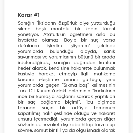
Karar #1
Sanığın "İktidarın özgürlük diye yutturduğu
sıkma başlı mantolu bir kadın töreni
yönetiyor. Atatürk'ün öğretmeni asla bu
kıyafette olamaz. Böyle bir suç varsa
defalarca işledim işliyorum" şeklinde
yorumlarda bulunduğu olayda, sanık
savunması ve yorumlarının bütünü bir arada
irdelendiğinde, sanığın doğrudan katılanı
hedef alarak, kendisine hakarette bulunmak
kastıyla hareket etmeyip ilgili mahkeme
kararını eleştirme amacı güttüğü, yine
yorumlarda geçen "Sıkma baş" kelimesinin
Türk Dil Kurumu'ndaki anlamının "kadınların
ince bir kumaşla saçlarını sararak yaptıkları
bir saç bağlama biçimi", "bu biçimde
taranan saçın bir örtüyle tamamen
kapatılmış hali" şeklinde olduğu ve hakaret
unsuru içermediği, yorumlarda geçen diğer
sözlerin de nezaket dışı kaba hitap tarzı olup
sövme, somut bir fiil ya da olgu isnadı olarak