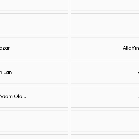
azar
Allah'ı
n Lan
Adam Ola...