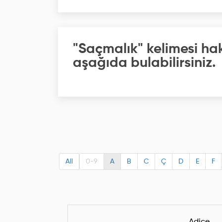
"Saçmalık" kelimesi ha
aşağıda bulabilirsiniz.
All
0-9
A
B
C
Ç
D
E
F