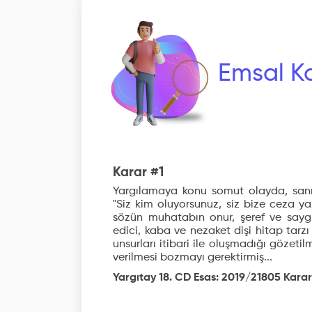
Emsal Ka
Karar #1
Yargılamaya konu somut olayda, sanı
"Siz kim oluyorsunuz, siz bize ceza ya
sözün muhatabın onur, şeref ve saygı
edici, kaba ve nezaket dişi hitap tarz
unsurları itibari ile oluşmadığı gözet
verilmesi bozmayı gerektirmiş...
Yargıtay 18. CD Esas: 2019/21805 Kara