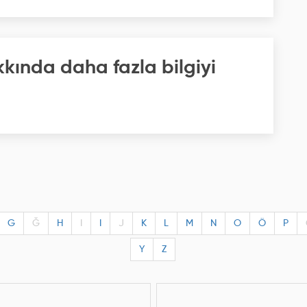
kkında daha fazla bilgiyi
G
Ğ
H
I
I
J
K
L
M
N
O
Ö
P
Y
Z