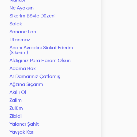
Nankör
Ne Ayaksın
Sikerim Böyle Düzeni
Salak
Sanane Lan
Utanmaz
Ananı Avradını Sinkaf Ederim
(Sikerim)
Aldığınız Para Haram Olsun
Adama Bak
Ar Damarınız Çatlamış
Ağzına Sıçarım
Akıllı Ol
Zalim
Zulüm
Zibidi
Yalancı Şahit
Yavşak Karı