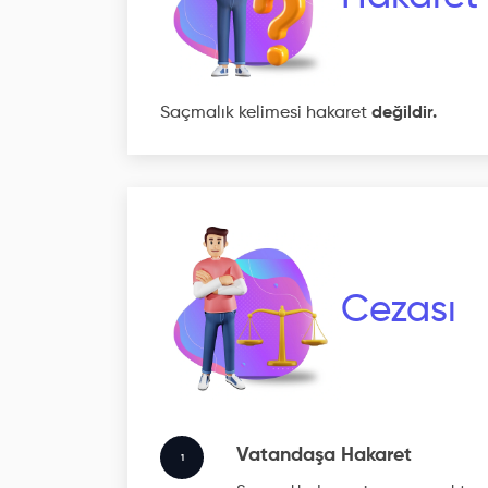
Saçmalık kelimesi hakaret
değildir.
Cezası
Vatandaşa Hakaret
1