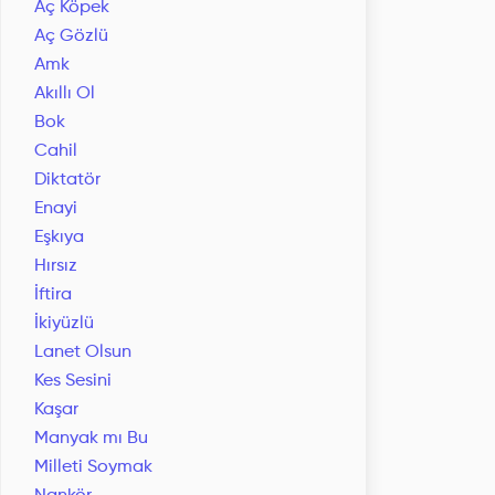
Aç Köpek
Aç Gözlü
Amk
Akıllı Ol
Bok
Cahil
Diktatör
Enayi
Eşkıya
Hırsız
İftira
İkiyüzlü
Lanet Olsun
Kes Sesini
Kaşar
Manyak mı Bu
Milleti Soymak