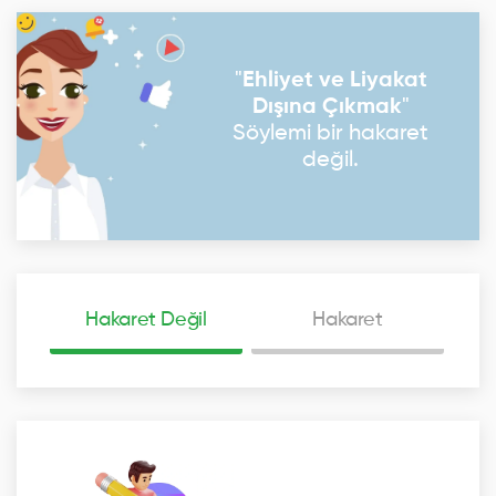
"
Ehliyet ve Liyakat
Dışına Çıkmak
"
Söylemi bir hakaret
değil.
Hakaret Değil
Hakaret