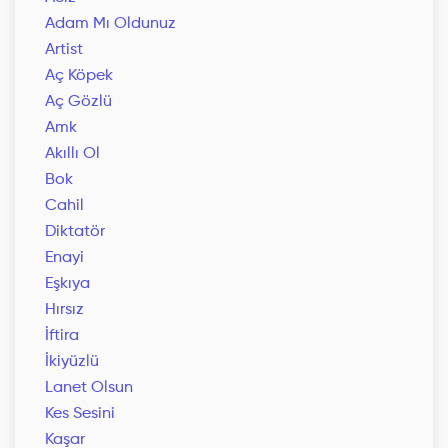
Adam Mı Oldunuz
Artist
Aç Köpek
Aç Gözlü
Amk
Akıllı Ol
Bok
Cahil
Diktatör
Enayi
Eşkıya
Hırsız
İftira
İkiyüzlü
Lanet Olsun
Kes Sesini
Kaşar