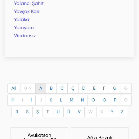
Yalancı Şahit
Yavşak Karı
Yalaka
Yamyam
Vicdansız
All
0-9
A
B
C
Ç
D
E
F
G
Ğ
H
I
I
J
K
L
M
N
O
Ö
P
Q
R
S
Ş
T
U
Ü
V
W
X
Y
Z
Avukatsan
Ağzı Bozuk