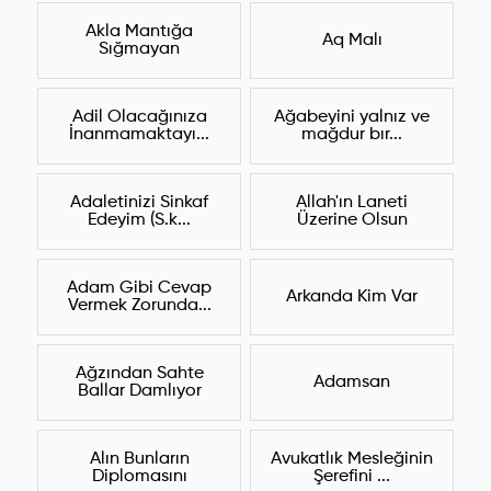
Akla Mantığa
Aq Malı
Sığmayan
Adil Olacağınıza
Ağabeyini yalnız ve
İnanmamaktayı...
mağdur bır...
Adaletinizi Sinkaf
Allah'ın Laneti
Edeyim (S.k...
Üzerine Olsun
Adam Gibi Cevap
Arkanda Kim Var
Vermek Zorunda...
Ağzından Sahte
Adamsan
Ballar Damlıyor
Alın Bunların
Avukatlık Mesleğinin
Diplomasını
Şerefini ...