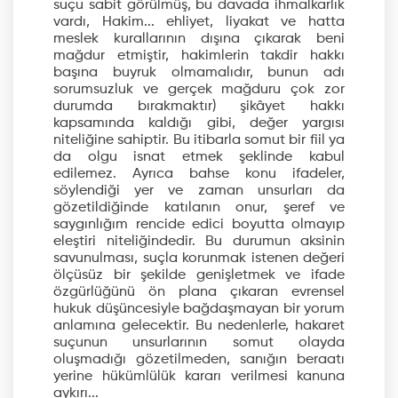
suçu sabit görülmüş, bu davada ihmalkarlık
vardı, Hakim... ehliyet, liyakat ve hatta
meslek kurallarının dışına çıkarak beni
mağdur etmiştir, hakimlerin takdir hakkı
başına buyruk olmamalıdır, bunun adı
sorumsuzluk ve gerçek mağduru çok zor
durumda bırakmaktır) şikâyet hakkı
kapsamında kaldığı gibi, değer yargısı
niteliğine sahiptir. Bu itibarla somut bir fiil ya
da olgu isnat etmek şeklinde kabul
edilemez. Ayrıca bahse konu ifadeler,
söylendiği yer ve zaman unsurları da
gözetildiğinde katılanın onur, şeref ve
saygınlığım rencide edici boyutta olmayıp
eleştiri niteliğindedir. Bu durumun aksinin
savunulması, suçla korunmak istenen değeri
ölçüsüz bir şekilde genişletmek ve ifade
özgürlüğünü ön plana çıkaran evrensel
hukuk düşüncesiyle bağdaşmayan bir yorum
anlamına gelecektir. Bu nedenlerle, hakaret
suçunun unsurlarının somut olayda
oluşmadığı gözetilmeden, sanığın beraatı
yerine hükümlülük kararı verilmesi kanuna
aykırı...