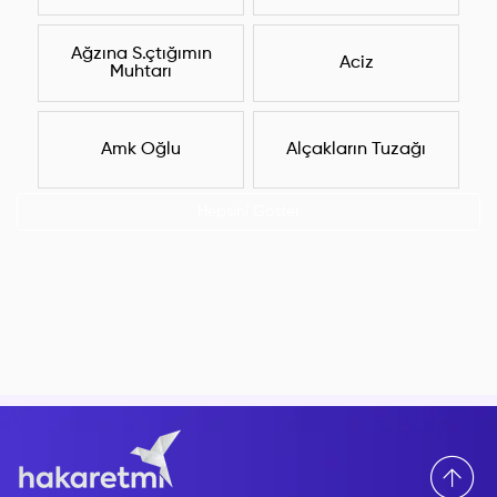
Ağzına S.çtığımın
Aciz
Muhtarı
Amk Oğlu
Alçakların Tuzağı
Hepsini Göster