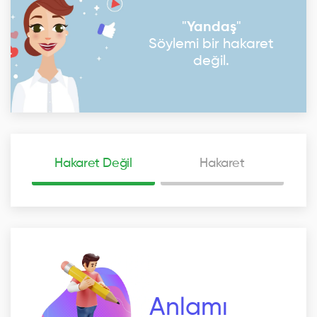
"
Yandaş
"
Söylemi bir hakaret
değil.
Hakaret Değil
Hakaret
Anlamı