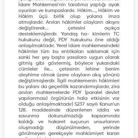
İdare Mahkemesi'nin tarafıma yaptığı ayak
oyunları ve kumpaslardır. Hâkim..., Hâkim ve
Hâkim üçü birlik olup yalana imza
atmışlardır. Anılan hâkimler olayların akışını
değiştirerek... çetesini açıkça
desteklemişlerdir. Yandaş ha- kimlerin TC
hukukunu değil, PDY hukukunu öne aldığı
anlaşılmaktadır. Yerel idare mahkemesindeki
hâkimler tüm bu entrikaları saklamak için
sanki her şey başta yasalara uygun olarak
gitmiş gibi göstermiş, böylece yukarıdaki
cümleler ile... çetesinin lehine benim
aleyhime olmak üzere olayların akış yönünü
değiştirmişlerdir. İlgili mahkemenin hâkimleri
bu yalanı da geçerlilik kazandırmışlardır, zira
anılan mahkemelerde PDY (paralel devlet
yapılanması) örgütünün hala etkisinin var
olduğu anlaşılmaktadır) 5237 sayılı Kanun'un
128. maddesinde düzenlenen iddia ve
savunma dokunulmazlığı kapsamında
kaldığı ve hakaret suçunun unsurlarının
oluşmadığı düşünülmeden, yerinde
görülmeyen gerekçeyle mahkûmiyet kararı