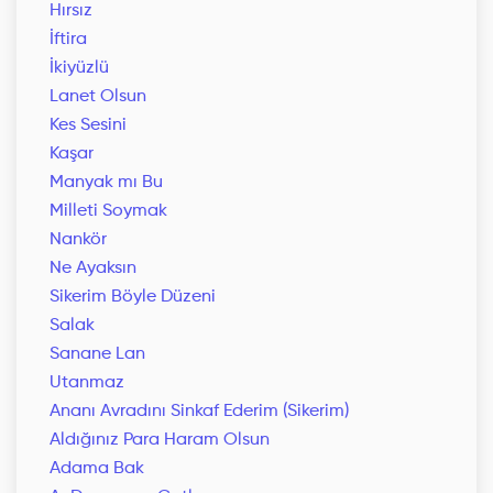
Hırsız
İftira
İkiyüzlü
Lanet Olsun
Kes Sesini
Kaşar
Manyak mı Bu
Milleti Soymak
Nankör
Ne Ayaksın
Sikerim Böyle Düzeni
Salak
Sanane Lan
Utanmaz
Ananı Avradını Sinkaf Ederim (Sikerim)
Aldığınız Para Haram Olsun
Adama Bak