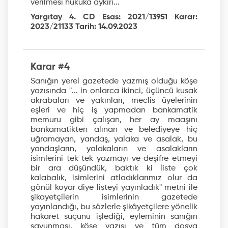
verilmesi hukuka aykırı...
Yargıtay 4. CD Esas: 2021/13951 Karar:
2023/21133 Tarih: 14.09.2023
Karar #4
Sanığın yerel gazetede yazmış olduğu köşe
yazısında "... in onlarca ikinci, üçüncü kusak
akrabaları ve yakınları, meclis üyelerinin
eşleri ve hiç iş yapmadan bankamatik
memuru gibi çalışan, her ay maaşını
bankamatikten alınan ve belediyeye hiç
uğramayan, yandaş, yalaka ve asalak, bu
yandaşların, yalakaların ve asalakların
isimlerini tek tek yazmayı ve deşifre etmeyi
bir ara düşündük, baktık ki liste çok
kalabalık, isimlerini atladıklarımız olur da
gönül koyar diye listeyi yayınladık" metni ile
şikayetçilerin isimlerinin gazetede
yayınlandığı, bu sözlerle şikâyetçilere yönelik
hakaret suçunu işlediği, eyleminin sanığın
savunması, köşe yazısı ve tüm dosya