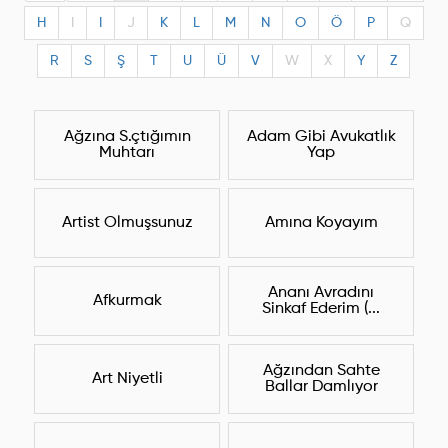
H
I
I
J
K
L
M
N
O
Ö
P
Q
R
S
Ş
T
U
Ü
V
W
X
Y
Z
Ağzına S.çtığımın
Adam Gibi Avukatlık
Muhtarı
Yap
Artist Olmuşsunuz
Amına Koyayım
Ananı Avradını
Afkurmak
Sinkaf Ederim (...
Ağzından Sahte
Art Niyetli
Ballar Damlıyor