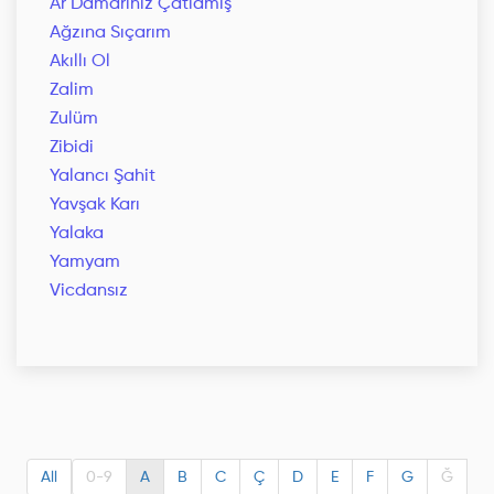
Ar Damarınız Çatlamış
Ağzına Sıçarım
Akıllı Ol
Zalim
Zulüm
Zibidi
Yalancı Şahit
Yavşak Karı
Yalaka
Yamyam
Vicdansız
All
0-9
A
B
C
Ç
D
E
F
G
Ğ