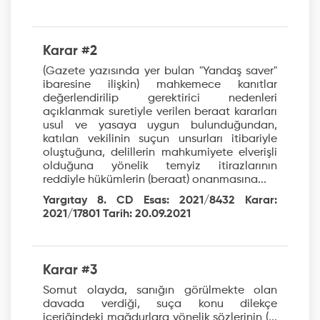
Karar #2
(Gazete yazısında yer bulan "Yandaş saver"
ibaresine ilişkin) mahkemece kanıtlar
değerlendirilip gerektirici nedenleri
açıklanmak suretiyle verilen beraat kararları
usul ve yasaya uygun bulunduğundan,
katılan vekilinin suçun unsurları itibariyle
oluştuğuna, delillerin mahkumiyete elverişli
olduğuna yönelik temyiz itirazlarının
reddiyle hükümlerin (beraat) onanmasına...
Yargıtay 8. CD Esas: 2021/8432 Karar:
2021/17801 Tarih: 20.09.2021
Karar #3
Somut olayda, sanığın görülmekte olan
davada verdiği, suça konu dilekçe
içeriğindeki mağdurlara yönelik sözlerinin (...