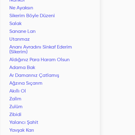
Nankör
Ne Ayaksın
Sikerim Böyle Düzeni
Salak
Sanane Lan
Utanmaz
Ananı Avradını Sinkaf Ederim
(Sikerim)
Aldığınız Para Haram Olsun
Adama Bak
Ar Damarınız Çatlamış
Ağzına Sıçarım
Akıllı Ol
Zalim
Zulüm
Zibidi
Yalancı Şahit
Yavşak Karı