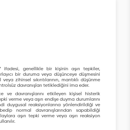
"
ifadesi, genellikle bir kişinin aşırı tepkiler,
orlayıcı bir duruma veya düşünceye düşmesini
l veya zihinsel sıkıntılarının, mantıklı düşünme
ntrolsüz davranışları tetiklediğini ima eder.
 ve davranışlarını etkileyen kişisel histerik
tepki verme veya aşırı endişe duyma durumlarını
endi duygusal reaksiyonlarına yönlendirildiği ve
edip normal davranışlarından sapabildiği
olaylara aşırı tepki verme veya aşırı reaksiyon
lanılır.