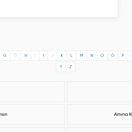
G
Ğ
H
I
I
J
K
L
M
N
O
Ö
P
Y
Z
nsın
Amına K