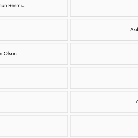
un Resmi...
Akı
am Olsun