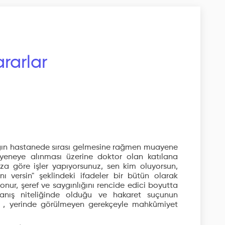
rarlar
ğın hastanede sırası gelmesine rağmen muayene
yeneye alınması üzerine doktor olan katılana
ıza göre işler yapıyorsunuz, sen kim oluyorsun,
ı versin" şeklindeki ifadeler bir bütün olarak
 onur, şeref ve saygınlığını rencide edici boyutta
nış niteliğinde olduğu ve hakaret suçunun
n , yerinde görülmeyen gerekçeyle mahkûmiyet