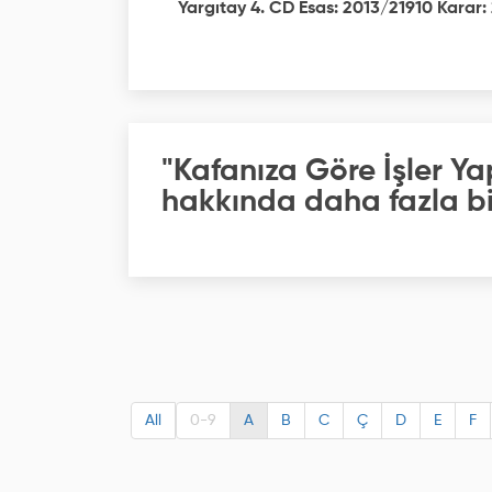
Yargıtay 4. CD Esas: 2013/21910 Karar: 
"Kafanıza Göre İşler Ya
hakkında daha fazla bil
All
0-9
A
B
C
Ç
D
E
F