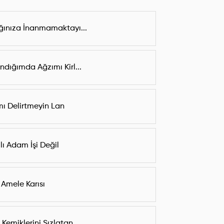
ğınıza İnanmamaktayı...
Andığımda Ağzımı Kirl...
ı Delirtmeyin Lan
llı Adam İşi Değil
Amele Karısı
Kemiklerini Sızlatan