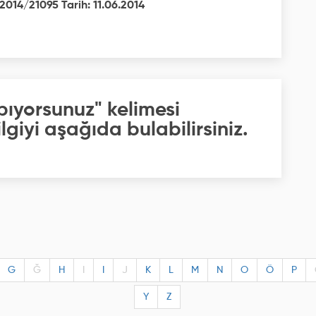
2014/21095 Tarih: 11.06.2014
pıyorsunuz" kelimesi
giyi aşağıda bulabilirsiniz.
G
Ğ
H
I
I
J
K
L
M
N
O
Ö
P
Y
Z