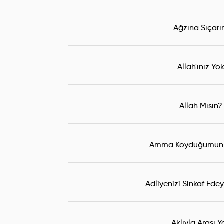
Ağzına Sıçar
Allah'ınız Yo
Allah Mısın?
Amma Koyduğumun 
Adliyenizi Sinkaf Edeyi
Aklıyla Arası Y