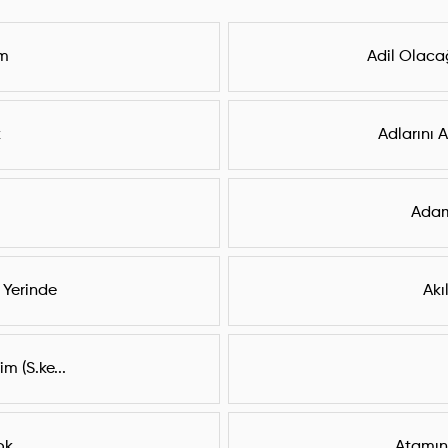
ım
Adil Olaca
k
Adlarını 
Adam
Yerinde
Akı
m (S.ke...
ok
Atamın 