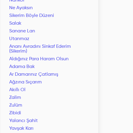
Nankör
Ne Ayaksın
Sikerim Böyle Düzeni
Salak
Sanane Lan
Utanmaz
Ananı Avradını Sinkaf Ederim
(Sikerim)
Aldığınız Para Haram Olsun
Adama Bak
Ar Damarınız Çatlamış
Ağzına Sıçarım
Akıllı Ol
Zalim
Zulüm
Zibidi
Yalancı Şahit
Yavşak Karı