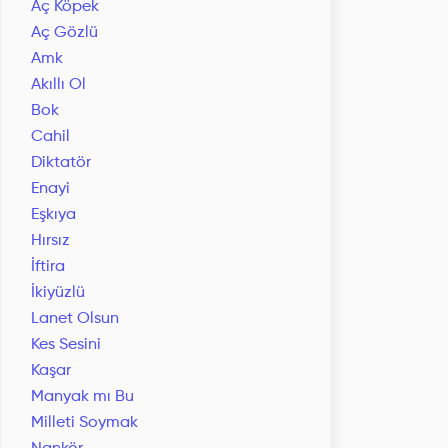
Aç Köpek
Aç Gözlü
Amk
Akıllı Ol
Bok
Cahil
Diktatör
Enayi
Eşkıya
Hırsız
İftira
İkiyüzlü
Lanet Olsun
Kes Sesini
Kaşar
Manyak mı Bu
Milleti Soymak