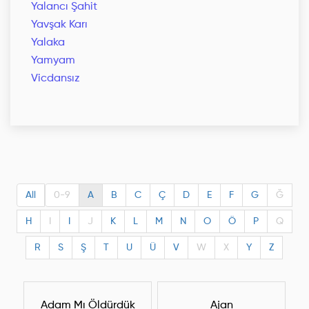
Yalancı Şahit
Yavşak Karı
Yalaka
Yamyam
Vicdansız
All
0-9
A
B
C
Ç
D
E
F
G
Ğ
H
I
I
J
K
L
M
N
O
Ö
P
Q
R
S
Ş
T
U
Ü
V
W
X
Y
Z
Adam Mı Öldürdük
Ajan