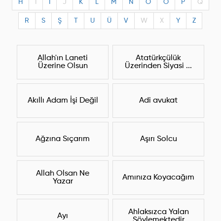
H
I
I
J
K
L
M
N
O
Ö
P
Q
R
S
Ş
T
U
Ü
V
W
X
Y
Z
Allah'ın Laneti
Atatürkçülük
Üzerine Olsun
Üzerinden Siyasi ...
Akıllı Adam İşi Değil
Adi avukat
Ağzına Sıçarım
Aşırı Solcu
Allah Olsan Ne
Amınıza Koyacağım
Yazar
Ahlaksızca Yalan
Ayı
Söylemektedir