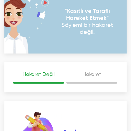
"
Kasıtlı ve Taraflı
Hareket Etmek
"
Söylemi bir hakaret
değil.
Hakaret Değil
Hakaret