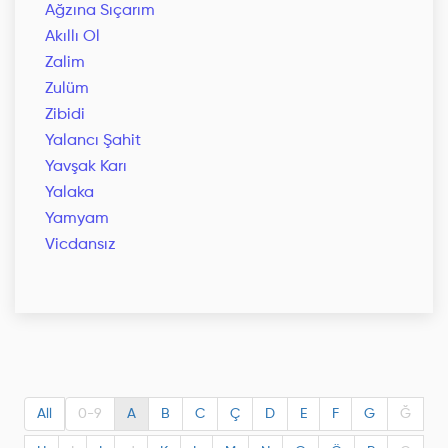
Ağzına Sıçarım
Akıllı Ol
Zalim
Zulüm
Zibidi
Yalancı Şahit
Yavşak Karı
Yalaka
Yamyam
Vicdansız
All
0-9
A
B
C
Ç
D
E
F
G
Ğ