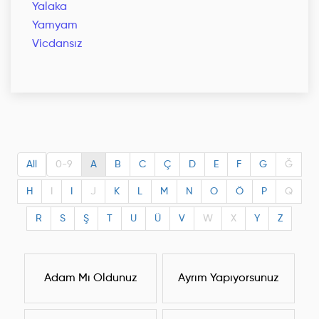
Yalaka
Yamyam
Vicdansız
All
0-9
A
B
C
Ç
D
E
F
G
Ğ
H
I
I
J
K
L
M
N
O
Ö
P
Q
R
S
Ş
T
U
Ü
V
W
X
Y
Z
Adam Mı Oldunuz
Ayrım Yapıyorsunuz