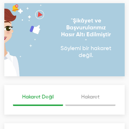
"
Şikâyet ve
Başvurularımız
Hasır Altı Edilmiştir
"
Söylemi bir hakaret
değil.
Hakaret Değil
Hakaret