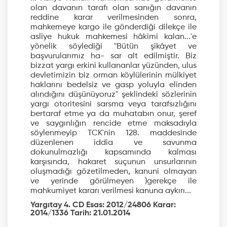
olan davanın tarafı olan sanığın davanın
reddine karar verilmesinden sonra,
mahkemeye kargo ile gönderdiği dilekçe ile
asliye hukuk mahkemesi hâkimi kalan...'e
yönelik söylediği "Bütün şikâyet ve
başvurularımız ha- sar alt edilmiştir. Biz
bizzat yargı erkini kullananlar yüzünden, ulus
devletimizin biz orman köylülerinin mülkiyet
haklarını bedelsiz ve gasp yoluyla elinden
alındığını düşünüyoruz" şeklindeki sözlerinin
yargı otoritesini sarsma veya tarafsızlığını
bertaraf etme ya da muhatabın onur, şeref
ve saygınlığın rencide etme maksadıyla
söylenmeyip TCK'nin 128. maddesinde
düzenlenen iddia ve savunma
dokunulmazlığı kapsamında kalması
karşısında, hakaret suçunun unsurlarının
oluşmadığı gözetilmeden, kanuni olmayan
ve yerinde görülmeyen )gerekçe ile
mahkumiyet kararı verilmesi kanuna aykırı...
Yargıtay 4. CD Esas: 2012/24806 Karar:
2014/1336 Tarih: 21.01.2014