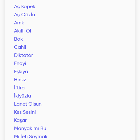
Aç Köpek
Aç Gözlü
Amk
Akıllı Ol
Bok
Cahil
Diktatör
Enayi
Eşkıya
Hırsız
İftira
İkiyüzlü
Lanet Olsun
Kes Sesini
Kaşar
Manyak mı Bu
Milleti Soymak