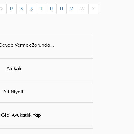
Q
R
S
Ş
T
U
Ü
V
W
X
Cevap Vermek Zorunda...
Afrikalı
Art Niyetli
Gibi Avukatlık Yap