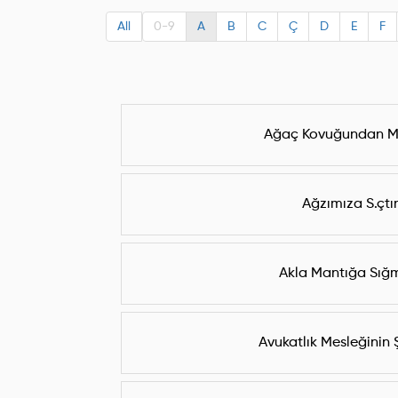
All
0-9
A
B
C
Ç
D
E
F
Ağaç Kovuğundan Mı
Ağzımıza S.çtı
Akla Mantığa Sı
Avukatlık Mesleğinin Şe