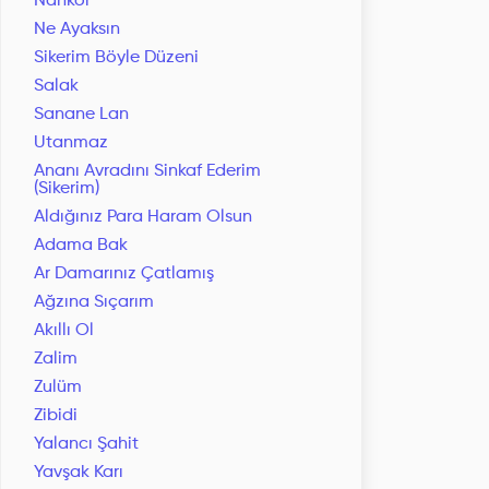
Nankör
Ne Ayaksın
Sikerim Böyle Düzeni
Salak
Sanane Lan
Utanmaz
Ananı Avradını Sinkaf Ederim
(Sikerim)
Aldığınız Para Haram Olsun
Adama Bak
Ar Damarınız Çatlamış
Ağzına Sıçarım
Akıllı Ol
Zalim
Zulüm
Zibidi
Yalancı Şahit
Yavşak Karı