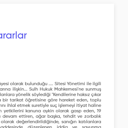
rarlar
si olarak bulunduğu .... Sitesi Yönetimi ile ilgili
rına ilişkin... Sulh Hukuk Mahkemesi'ne sunmuş
katılanlara yönelik söylediği "Kendilerine haksız çıkar
bir tarikat öğretisine göre hareket eden, toplu
ını ihlal etmek suretiyle suç işlemeyi itiyat haline
im yetkilerini kanuna aykin olarak gasp eden, 19
 devam ettiren, ağar başka, tehdit ve zorbalık
 olarak değerlendirildiğinde, sanığın katılanlara
. maddesinde düzenlenen iddia ve savunma