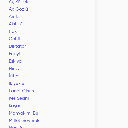
Aç Köpek
Aç Gözlü
Amk
Akıllı Ol
Bok
Cahil
Diktatör
Enayi
Eşkıya
Hırsız
İftira
İkiyüzlü
Lanet Olsun
Kes Sesini
Kaşar
Manyak mı Bu
Milleti Soymak