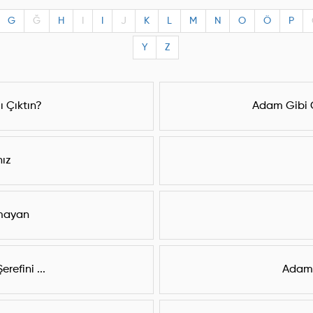
G
Ğ
H
I
I
J
K
L
M
N
O
Ö
P
Y
Z
 Çıktın?
Adam Gibi 
nız
ğmayan
refini ...
Adam 