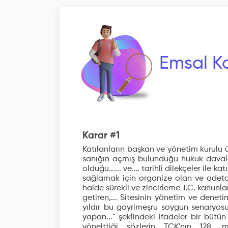
Emsal Ka
Karar #1
Katılanların başkan ve yönetim kurulu üye
sanığın açmış bulunduğu hukuk davala
olduğu...... ve.... tarihli dilekçeler ile 
sağlamak için organize olan ve adeta 
halde sürekli ve zincirleme T.C. kanunlar
getiren,... Sitesinin yönetim ve denet
yıldır bu gayrimeşru soygun senaryosu
yapan..." şeklindeki ifadeler bir bütün
yönelttiği sözlerin TCK'nın 128