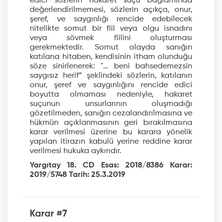
edici sözlerin hakaret suçu bağlamında
değerlendirilmemesi, sözlerin açıkça, onur,
şeref, ve saygınlığı rencide edebilecek
nitelikte somut bir fiil veya olgu isnadını
veya sövmek fiilini oluşturması
gerekmektedir. Somut olayda sanığın
katılana hitaben, kendisinin itham olunduğu
söze sinirlenerek: "… beni bahsedemezsin
saygısız herif” şeklindeki sözlerin, katılanın
onur, şeref ve saygınlığını rencide edici
boyutta olmaması nedeniyle, hakaret
suçunun unsurlarının oluşmadığı
gözetilmeden, sanığın cezalandırılmasına ve
hükmün açıklanmasının geri bırakılmasına
karar verilmesi üzerine bu karara yönelik
yapılan itirazın kabulü yerine reddine karar
verilmesi hukuka aykırıdır.
Yargıtay 18. CD Esas: 2018/8386 Karar:
2019/5748 Tarih: 25.3.2019
Karar #7