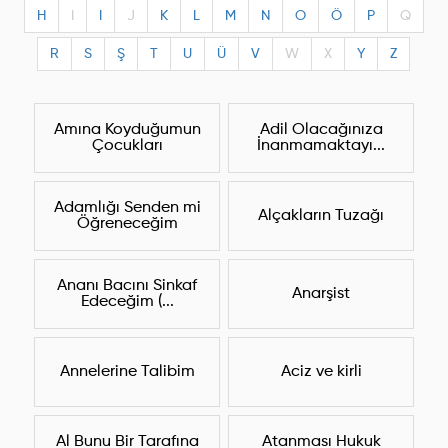
H
I
I
J
K
L
M
N
O
Ö
P
Q
R
S
Ş
T
U
Ü
V
W
X
Y
Z
Amına Koyduğumun
Adil Olacağınıza
Çocukları
İnanmamaktayı...
Adamlığı Senden mi
Alçakların Tuzağı
Öğreneceğim
Ananı Bacını Sinkaf
Anarşist
Edeceğim (...
Annelerine Talibim
Aciz ve kirli
Al Bunu Bir Tarafına
Atanması Hukuk