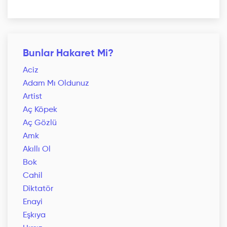
Bunlar Hakaret Mi?
Aciz
Adam Mı Oldunuz
Artist
Aç Köpek
Aç Gözlü
Amk
Akıllı Ol
Bok
Cahil
Diktatör
Enayi
Eşkıya