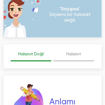
"
Saygısız
"
Söylemi bir hakaret
değil.
Hakaret Değil
Hakaret
Anlamı