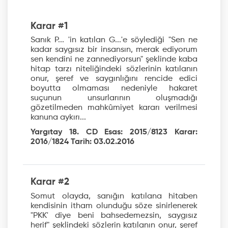
Karar #1
Sanık P... 'in katılan G...'e söylediği "Sen ne
kadar saygısız bir insansın, merak ediyorum
sen kendini ne zannediyorsun" şeklinde kaba
hitap tarzı niteliğindeki sözlerinin katılanın
onur, şeref ve saygınlığını rencide edici
boyutta olmaması nedeniyle hakaret
suçunun unsurlarının oluşmadığı
gözetilmeden mahkûmiyet kararı verilmesi
kanuna aykırı...
Yargıtay 18. CD Esas: 2015/8123 Karar:
2016/1824 Tarih: 03.02.2016
Karar #2
Somut olayda, sanığın katılana hitaben
kendisinin itham olunduğu söze sinirlenerek
"PKK' diye beni bahsedemezsin, saygısız
herif" şeklindeki sözlerin katılanın onur, şeref