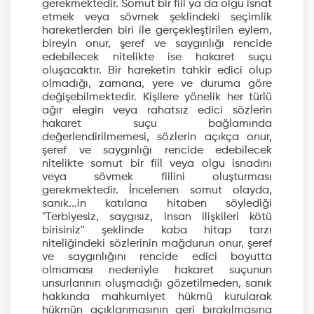
gerekmektedir. Somut bir fiil ya da olgu isnat
etmek veya sövmek şeklindeki seçimlik
hareketlerden biri ile gerçekleştirilen eylem,
bireyin onur, şeref ve saygınlığı rencide
edebilecek nitelikte ise hakaret suçu
oluşacaktır. Bir hareketin tahkir edici olup
olmadığı, zamana, yere ve duruma göre
değişebilmektedir. Kişilere yönelik her türlü
ağır elegin veya rahatsız edici sözlerin
hakaret suçu bağlamında
değerlendirilmemesi, sözlerin açıkça onur,
şeref ve saygınlığı rencide edebilecek
nitelikte somut bir fiil veya olgu isnadını
veya sövmek fiilini oluşturması
gerekmektedir. İncelenen somut olayda,
sanık...in katılana hitaben söylediği
"Terbiyesiz, saygısız, insan ilişkileri kötü
birisiniz" şeklinde kaba hitap tarzı
niteliğindeki sözlerinin mağdurun onur, şeref
ve saygınlığını rencide edici boyutta
olmaması nedeniyle hakaret suçunun
unsurlarının oluşmadığı gözetilmeden, sanık
hakkında mahkumiyet hükmü kurularak
hükmün açıklanmasının geri bırakılmasına