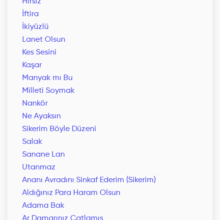
Hırsız
İftira
İkiyüzlü
Lanet Olsun
Kes Sesini
Kaşar
Manyak mı Bu
Milleti Soymak
Nankör
Ne Ayaksın
Sikerim Böyle Düzeni
Salak
Sanane Lan
Utanmaz
Ananı Avradını Sinkaf Ederim (Sikerim)
Aldığınız Para Haram Olsun
Adama Bak
Ar Damarınız Çatlamış