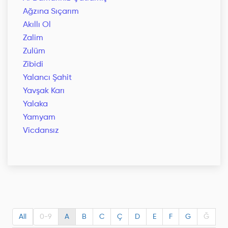
Ağzına Sıçarım
Akıllı Ol
Zalim
Zulüm
Zibidi
Yalancı Şahit
Yavşak Karı
Yalaka
Yamyam
Vicdansız
All
0-9
A
B
C
Ç
D
E
F
G
Ğ