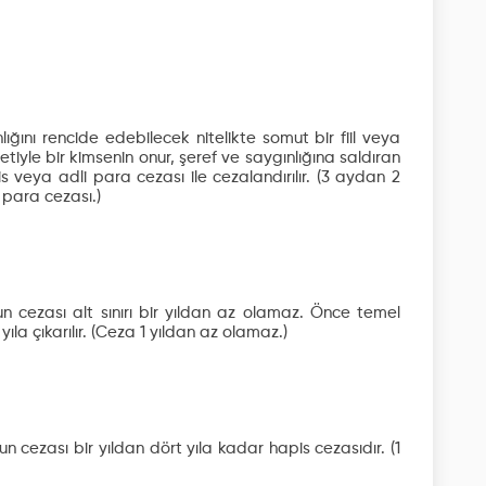
lığını rencide edebilecek nitelikte somut bir fiil veya
iyle bir kimsenin onur, şeref ve saygınlığına saldıran
is veya adli para cezası ile cezalandırılır.
(3 aydan 2
 para cezası.)
n cezası alt sınırı bir yıldan az olamaz. Önce temel
ıla çıkarılır.
(Ceza 1 yıldan az olamaz.)
cezası bir yıldan dört yıla kadar hapis cezasıdır.
(1