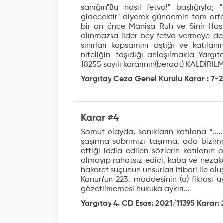
sanığın"Bu nasıl fetva!" başlığıyla
gidecektir" diyerek gündemin tam orta y
bir an önce Manisa Ruh ve Sinir Hast
alınmazsa lider bey fetva vermeye de
sınırları kapsamını aştığı ve katıla
niteliğini taşıdığı anlaşılmakla Yarg
18255 sayılı kararının(beraat) KALDIRIL
Yargıtay Ceza Genel Kurulu Karar : 7-2
Karar #4
Somut olayda, sanıkların katılana “....
şaşırma sabrımızı taşırma, ada bizimd
ettiği iddia edilen sözlerin katılanın 
olmayıp rahatsız edici, kaba ve nezaket
hakaret suçunun unsurları itibari ile ol
Kanun'un 223. maddesinin (a) fikrası 
gözetilmemesi hukuka aykırı...
Yargıtay 4. CD Esas: 2021/11395 Karar: