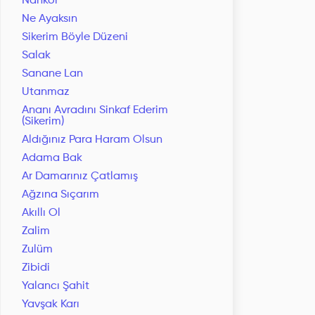
Nankör
Ne Ayaksın
Sikerim Böyle Düzeni
Salak
Sanane Lan
Utanmaz
Ananı Avradını Sinkaf Ederim
(Sikerim)
Aldığınız Para Haram Olsun
Adama Bak
Ar Damarınız Çatlamış
Ağzına Sıçarım
Akıllı Ol
Zalim
Zulüm
Zibidi
Yalancı Şahit
Yavşak Karı