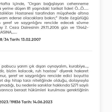
; "Hafta içinde, "Organ bağışlayan cehenneme
erine düşen 81 yaşındaki tarikat lideri Ö...Ö.....
alıkları Hastanesi tarafından müşahede altına
vam ederse olacaklara bakın;” ifade özgürlüğü
nın şeref ve saygınlığını rencide edecek sövme
ıtay 7. Ceza Dairesinin 29.11.2006 gün ve 13442-
MASINA,…..
8/34 Tarih: 13.02.2007
. pabucu yarım çık dışarı oynayalım, kurabiye...,
ir, bizim kalacak, ruh hastası" diyerek hakaret
onur, şeref ve saygınlığını rencide edici boyutta
 dışı hitap tarzı niteliğinde olduğu, dolayısıyla
uşmadığı, bu nedenle sanıklar hakkında 5271 sayılı
uyarınca beraat hükümleri kurulması gerektiğinin
 2023/19836 Tarih: 14.06.2023