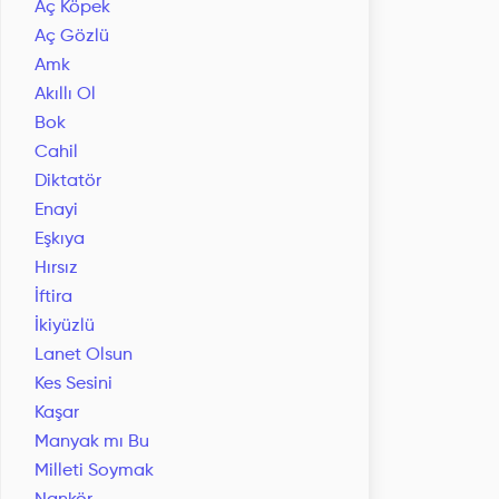
Aç Köpek
Aç Gözlü
Amk
Akıllı Ol
Bok
Cahil
Diktatör
Enayi
Eşkıya
Hırsız
İftira
İkiyüzlü
Lanet Olsun
Kes Sesini
Kaşar
Manyak mı Bu
Milleti Soymak