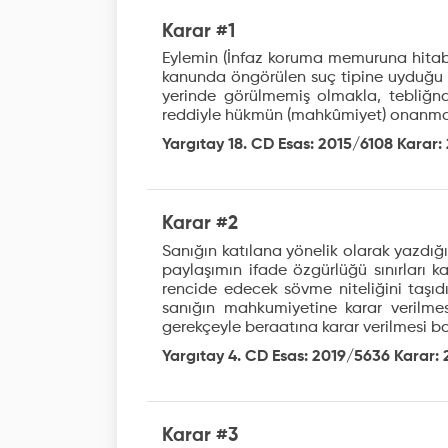
Karar #1
Eylemin (İnfaz koruma memuruna hitabe
kanunda öngörülen suç tipine uyduğu an
yerinde görülmemiş olmakla, tebliğn
reddiyle hükmün (mahkûmiyet) onanmas
Yargıtay 18. CD Esas: 2015/6108 Karar: 
Karar #2
Sanığın katılana yönelik olarak yazdığı
paylaşımın ifade özgürlüğü sınırları ka
rencide edecek sövme niteliğini taşıd
sanığın mahkumiyetine karar verilme
gerekçeyle beraatına karar verilmesi b
Yargıtay 4. CD Esas: 2019/5636 Karar: 
Karar #3