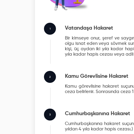
Vatandaşa Hakaret
1
Bir kimseye onur, şeref ve saygın
olgu isnat eden veya sövmek suret
kişi, üç aydan iki yıla kadar hap
yıla kadar hapis cezası veya adli
Kamu Görevlisine Hakaret
2
Kamu görevlisine hakaret suçunu
ceza belirlenir. Sonrasında ceza 1 y
Cumhurbaşkanına Hakaret
3
Cumhurbaşkanına hakaret suçunun 
yıldan 4 yıla kadar hapis cezası.)