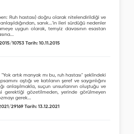
n: Ruh hastası) doğru olarak nitelendirildiği ve
laşıldığından, sanık...'in ileri sürdüğü nedenler
ameye uygun olarak, temyiz davasının esastan
ına...
2015/10753 Tarih: 10.11.2015
 "Yok artık manyak mı bu, ruh hastası" şeklindeki
psamını aştığı ve katılanın şeref ve saygınlığını
ığı anlaşılmakla, suçun unsurlarının oluştuğu ve
si gerektiği gözetilmeden, yerinde görülmeyen
ozmayı gerek...
2021/29169 Tarih: 13.12.2021