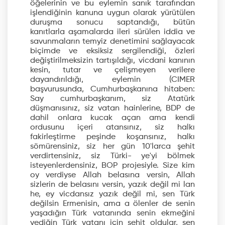
öğelerinin ve bu eylemin sanık tarafından
işlendiğinin kanuna uygun olarak yürütülen
duruşma sonucu saptandığı, bütün
kanıtlarla aşamalarda ileri sürülen iddia ve
savunmaların temyiz denetimini sağlayacak
biçimde ve eksiksiz sergilendiği, özleri
değiştirilmeksizin tartışıldığı, vicdani kanının
kesin, tutar ve çelişmeyen verilere
dayandırıldığı, eylemin (CIMER
başvurusunda, Cumhurbaşkanına hitaben:
Say cumhurbaşkanım, siz Atatürk
düşmanısınız, siz vatan hainlerine, BDP de
dahil onlara kucak açan ama kendi
ordusunu içeri atansınız, siz halkı
fakirleştirme peşinde koşansınız, halkı
sömürensiniz, siz her gün 10'larca şehit
verdirtensiniz, siz Türki- ye'yi bölmek
isteyenlerdensiniz, BOP projesiyle. Size kim
oy verdiyse Allah belasına versin, Allah
sizlerin de belasını versin, yazık değil mi lan
he, ey vicdansız yazık değil mi, sen Türk
değilsin Ermenisin, ama a ölenler de senin
yaşadığın Türk vatanında senin ekmeğini
yediğin Türk vatanı için şehit oldular, sen