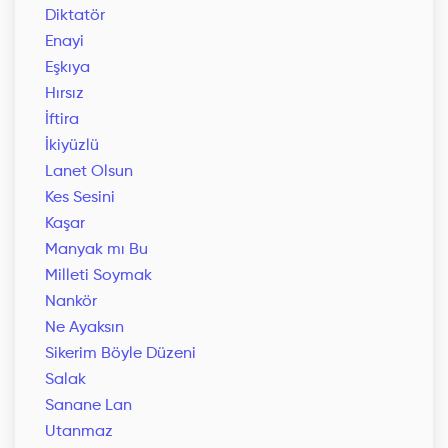
Diktatör
Enayi
Eşkıya
Hırsız
İftira
İkiyüzlü
Lanet Olsun
Kes Sesini
Kaşar
Manyak mı Bu
Milleti Soymak
Nankör
Ne Ayaksın
Sikerim Böyle Düzeni
Salak
Sanane Lan
Utanmaz