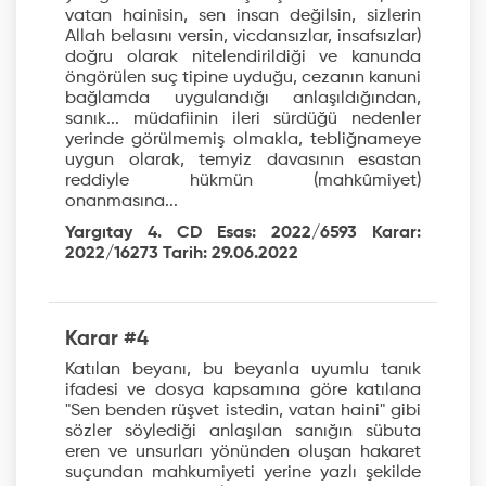
vatan hainisin, sen insan değilsin, sizlerin
Allah belasını versin, vicdansızlar, insafsızlar)
doğru olarak nitelendirildiği ve kanunda
öngörülen suç tipine uyduğu, cezanın kanuni
bağlamda uygulandığı anlaşıldığından,
sanık... müdafiinin ileri sürdüğü nedenler
yerinde görülmemiş olmakla, tebliğnameye
uygun olarak, temyiz davasının esastan
reddiyle hükmün (mahkûmiyet)
onanmasına...
Yargıtay 4. CD Esas: 2022/6593 Karar:
2022/16273 Tarih: 29.06.2022
Karar #4
Katılan beyanı, bu beyanla uyumlu tanık
ifadesi ve dosya kapsamına göre katılana
"Sen benden rüşvet istedin, vatan haini" gibi
sözler söylediği anlaşılan sanığın sübuta
eren ve unsurları yönünden oluşan hakaret
suçundan mahkumiyeti yerine yazlı şekilde