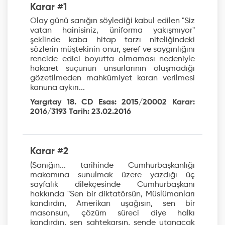
Karar #1
Olay günü sanığın söylediği kabul edilen "Siz
vatan hainisiniz, üniforma yakışmıyor"
şeklinde kaba hitap tarzı niteliğindeki
sözlerin müştekinin onur, şeref ve saygınlığını
rencide edici boyutta olmaması nedeniyle
hakaret suçunun unsurlarının oluşmadığı
gözetilmeden mahkûmiyet karan verilmesi
kanuna aykırı...
Yargıtay 18. CD Esas: 2015/20002 Karar:
2016/3193 Tarih: 23.02.2016
Karar #2
(Sanığın... tarihinde Cumhurbaşkanlığı
makamına sunulmak üzere yazdığı üç
sayfalık dilekçesinde Cumhurbaşkanı
hakkında "Sen bir diktatörsün, Müslümanları
kandırdın, Amerikan uşağısın, sen bir
masonsun, çözüm süreci diye halkı
kandırdın, sen sahtekarsın, sende utanacak