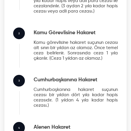
yıla kadar hapis veya adli para cezası ile
cezalandırılır.
(3 aydan 2 yıla kadar hapis
cezası veya adli para cezası.)
Kamu Görevlisine Hakaret
2
Kamu görevlisine hakaret suçunun cezası
alt sınırı bir yıldan az olamaz. Önce temel
ceza belirlenir. Sonrasında ceza 1 yıla
çıkarılır.
(Ceza 1 yıldan az olamaz.)
Cumhurbaşkanına Hakaret
3
Cumhurbaşkanına hakaret suçunun
cezası bir yıldan dört yıla kadar hapis
cezasıdır.
(1 yıldan 4 yıla kadar hapis
cezası.)
Alenen Hakaret
4