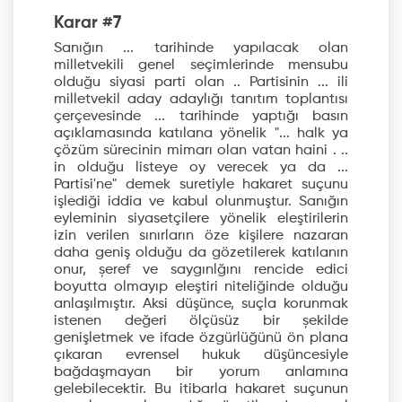
Karar #7
Sanığın ... tarihinde yapılacak olan
milletvekili genel seçimlerinde mensubu
olduğu siyasi parti olan .. Partisinin ... ili
milletvekil aday adaylığı tanıtım toplantısı
çerçevesinde ... tarihinde yaptığı basın
açıklamasında katılana yönelik "... halk ya
çözüm sürecinin mimarı olan vatan haini . ..
in olduğu listeye oy verecek ya da ...
Partisi'ne" demek suretiyle hakaret suçunu
işlediği iddia ve kabul olunmuştur. Sanığın
eyleminin siyasetçilere yönelik eleştirilerin
izin verilen sınırların öze kişilere nazaran
daha geniş olduğu da gözetilerek katılanın
onur, șeref ve saygınlğını rencide edici
boyutta olmayıp eleştiri niteliğinde olduğu
anlaşılmıştır. Aksi düşünce, suçla korunmak
istenen değeri ölçüsüz bir șekilde
genişletmek ve ifade özgürlüğünü ön plana
çıkaran evrensel hukuk düşüncesiyle
bağdaşmayan bir yorum anlamına
gelebilecektir. Bu itibarla hakaret suçunun