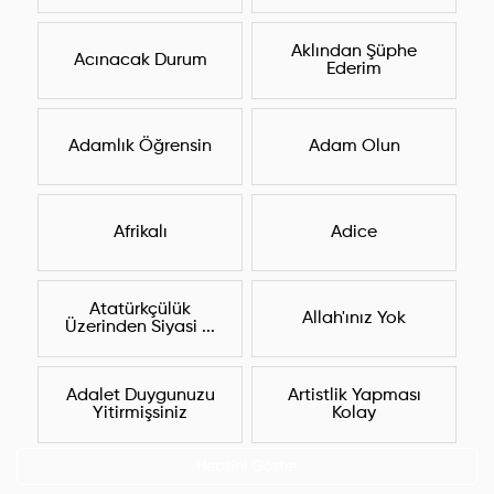
Aklından Şüphe
Acınacak Durum
Ederim
Adamlık Öğrensin
Adam Olun
Afrikalı
Adice
Atatürkçülük
Allah'ınız Yok
Üzerinden Siyasi ...
Adalet Duygunuzu
Artistlik Yapması
Yitirmişsiniz
Kolay
Hepsini Göster