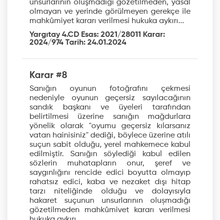
unsurlarının oluşmadığı gözetilmeden, yasal
olmayan ve yerinde görülmeyen gerekçe ile
mahkûmiyet kararı verilmesi hukuka aykırı...
Yargıtay 4.CD Esas: 2021/28011 Karar:
2024/974 Tarih: 24.01.2024
Karar #8
Sanığın oyunun fotoğrafını çekmesi
nedeniyle oyunun geçersiz sayılacağının
sandık başkanı ve üyeleri tarafından
belirtilmesi üzerine sanığın mağdurlara
yönelik olarak "oyumu geçersiz kılarsanız
vatan hainisiniz" dediği, böylece üzerine atılı
suçun sabit olduğu, yerel mahkemece kabul
edilmiştir. Sanığın söylediği kabul edilen
sözlerin muhatapların onur, şeref ve
saygınlığını rencide edici boyutta olmayıp
rahatsız edici, kaba ve nezaket dışı hitap
tarzı niteliğinde olduğu ve dolayısıyla
hakaret suçunun unsurlarının olușmadığı
gözetilmeden mahkûmivet kararı verilmesi
hukuka aykırı...