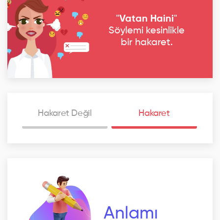
"
Vatan Haini
"
Söylemi kesinlikle
bir hakaret.
Hakaret Değil
Hakaret
Anlamı