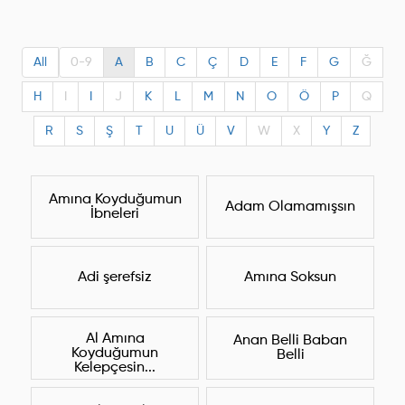
All
0-9
A
B
C
Ç
D
E
F
G
Ğ
H
I
I
J
K
L
M
N
O
Ö
P
Q
R
S
Ş
T
U
Ü
V
W
X
Y
Z
Amına Koyduğumun
Adam Olamamışsın
İbneleri
Adi şerefsiz
Amına Soksun
Al Amına
Anan Belli Baban
Koyduğumun
Belli
Kelepçesin...