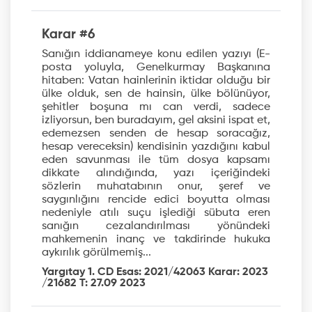
Karar #6
Sanığın iddianameye konu edilen yazıyı (E-
posta yoluyla, Genelkurmay Başkanına
hitaben: Vatan hainlerinin iktidar olduğu bir
ülke olduk, sen de hainsin, ülke bölünüyor,
şehitler boşuna mı can verdi, sadece
izliyorsun, ben buradayım, gel aksini ispat et,
edemezsen senden de hesap soracağız,
hesap vereceksin) kendisinin yazdığını kabul
eden savunması ile tüm dosya kapsamı
dikkate alındığında, yazı içeriğindeki
sözlerin muhatabının onur, şeref ve
saygınlığını rencide edici boyutta olması
nedeniyle atılı suçu işlediği sübuta eren
sanığın cezalandırılması yönündeki
mahkemenin inanç ve takdirinde hukuka
aykırılık görülmemiş...
Yargıtay 1. CD Esas: 2021/42063 Karar: 2023
/21682 T: 27.09 2023