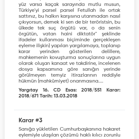
yüz varsa kaçak sarayında mutlu musun,
Türkiye'yi parsel parsel Fetullah ile ortak
sattınız, bu halkın karşısına utanmadan nasıl
çıkıyorsun, demek ki sen de bir teröristsin, bu
ülkede tek suç örgütü var, o da senin
örgütün, vatan haini diktatör" şeklinde
ifadeler kullanması biçiminde gerçekleşen
eyleme ilişkin) yapılan yargılamaya, toplanıp
karar yerinden gösterilen delillere,
mahkemenin kovuşturma sonuçlarına uygun
olarak oluşan kanaat ve takdirine, incelenen
dosya kapsamına göre sanığın yerinde
görülmeyen temyiz itirazlarının reddiyle
hükmün (mahkûmiyet) onanmasına....
Yargıtay 16. CD Esas: 2018/551 Karar:
2018/671 Tarih: 13.03.2018
Karar #3
Sanığa yükletilen Cumhurbaşkanına hakaret
eylemiyle ulaşılan çözümü haklı kılıcı zorunlu