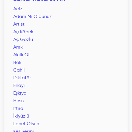
Aciz
Adam Mı Oldunuz
Artist
Aç Köpek
Aç Gözlü
Amk
Akıllı Ol
Bok
Cahil
Diktatör
Enayi
Eşkıya
Hırsız
İftira
İkiyüzlü
Lanet Olsun
Kes Sesini