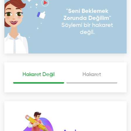
"
Seni Beklemek
Zorunda Değilim
"
Söylemi bir hakaret
değil.
Hakaret Değil
Hakaret