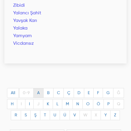
Zibidi
Yalancı Şahit
Yavşak Karı
Yalaka
Yamyam
Vicdansız
All
0-9
A
B
C
Ç
D
E
F
G
Ğ
H
I
I
J
K
L
M
N
O
Ö
P
Q
R
S
Ş
T
U
Ü
V
W
X
Y
Z