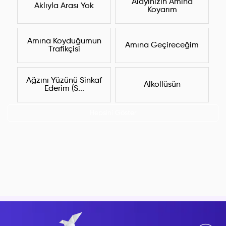
Alayınızın Amına
Aklıyla Arası Yok
Koyarım
Amına Koyduğumun
Amına Geçireceğim
Trafikçisi
Ağzını Yüzünü Sinkaf
Alkollüsün
Ederim (S...
Hepsini Göster