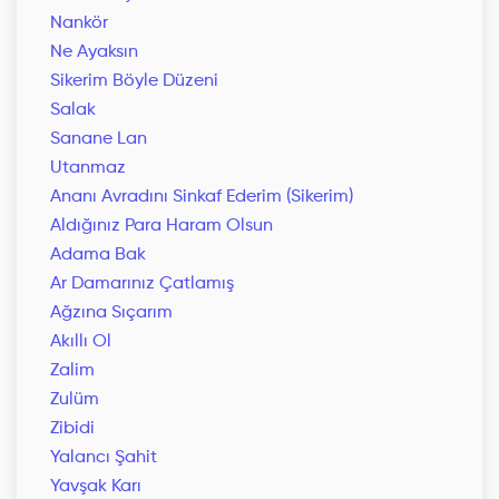
Nankör
Ne Ayaksın
Sikerim Böyle Düzeni
Salak
Sanane Lan
Utanmaz
Ananı Avradını Sinkaf Ederim (Sikerim)
Aldığınız Para Haram Olsun
Adama Bak
Ar Damarınız Çatlamış
Ağzına Sıçarım
Akıllı Ol
Zalim
Zulüm
Zibidi
Yalancı Şahit
Yavşak Karı