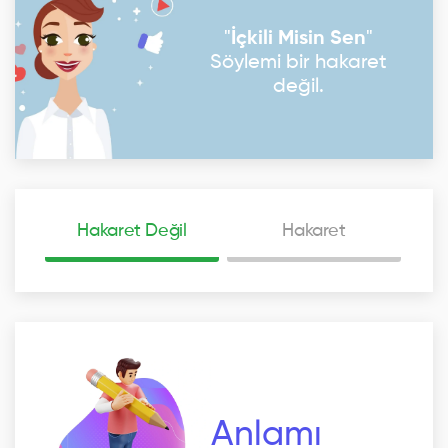
"
İçkili Misin Sen
"
Söylemi bir hakaret
değil.
Hakaret Değil
Hakaret
Anlamı