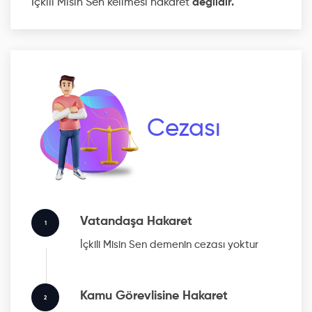
İçkili Misin Sen kelimesi hakaret
değildir.
Cezası
Vatandaşa Hakaret
1
İçkili Misin Sen
demenin cezası yoktur
Kamu Görevlisine Hakaret
2