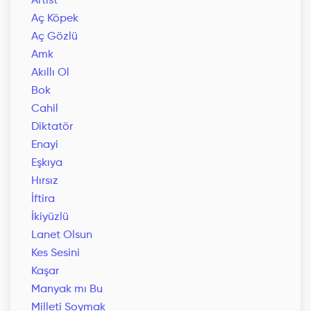
Artist
Aç Köpek
Aç Gözlü
Amk
Akıllı Ol
Bok
Cahil
Diktatör
Enayi
Eşkıya
Hırsız
İftira
İkiyüzlü
Lanet Olsun
Kes Sesini
Kaşar
Manyak mı Bu
Milleti Soymak