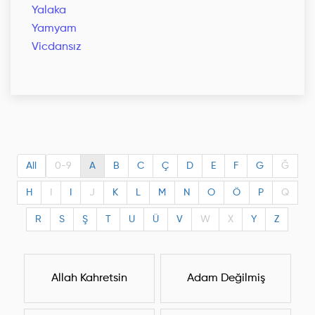
Yalaka
Yamyam
Vicdansız
All
0-9
A
B
C
Ç
D
E
F
G
Ğ
H
I
I
J
K
L
M
N
O
Ö
P
Q
R
S
Ş
T
U
Ü
V
W
X
Y
Z
Allah Kahretsin
Adam Değilmiş