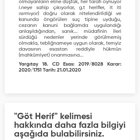
olmayanların eline düştük, her tarafı oynuyor
i.neye sahip çıkıyorlar, g.t herifler, it iti
ısırmıyor) doğru olarak nitelendirildiği ve
kanunda öngörülen suç tipine uyduğu,
cezanın kanuni bağlamda uygulandığı
anlaşıldığından, sanık... müdafinin ileri
sürdüğü nedenler yerinde görülmemiş
olmakla, tebliğnameye uygun olarak, temyiz
davasının esastan reddiyle hükmün
(mahkûmiyet) onanmasına...
Yargıtay 18. CD Esas: 2019/8028 Karar:
2020/1751 Tarih: 21.01.2020
"Göt Herif" kelimesi
hakkında daha fazla bilgiyi
aşağıda bulabilirsiniz.