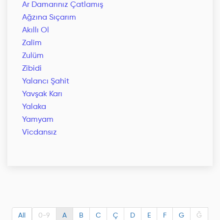
Ar Damarınız Çatlamış
Ağzına Sıçarım
Akıllı Ol
Zalim
Zulüm
Zibidi
Yalancı Şahit
Yavşak Karı
Yalaka
Yamyam
Vicdansız
All
0-9
A
B
C
Ç
D
E
F
G
Ğ