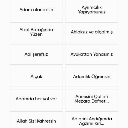
Ayrımcılık
Adam olacaksın
Yapıyorsunuz
Alkol Batağında
Ahlaksız ve alçalmış
Yüzen
Adi şerefsiz
Avukattan Yanasınız
Alçak
Adamlık Öğrensin
Annesini Çalıntı
Adamda her yol var
Mezara Defnet...
Adlarını Andığımda
Allah Sizi Kahretsin
Ağzımı Kirl...