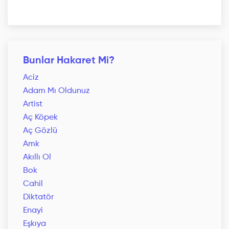
Bunlar Hakaret Mi?
Aciz
Adam Mı Oldunuz
Artist
Aç Köpek
Aç Gözlü
Amk
Akıllı Ol
Bok
Cahil
Diktatör
Enayi
Eşkıya