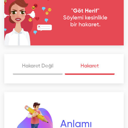
"
Göt Herif
"
Söylemi kesinlikle
bir hakaret.
Hakaret Değil
Hakaret
Anlamı