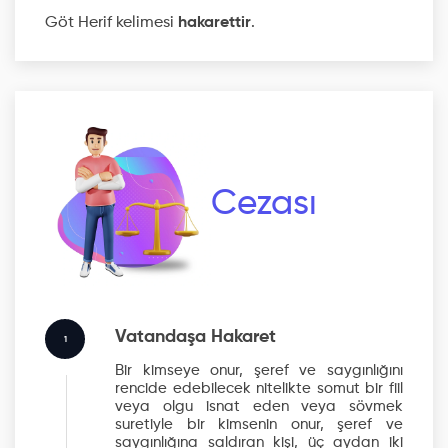
Göt Herif kelimesi
hakarettir
.
Cezası
Vatandaşa Hakaret
1
Bir kimseye onur, şeref ve saygınlığını
rencide edebilecek nitelikte somut bir fiil
veya olgu isnat eden veya sövmek
suretiyle bir kimsenin onur, şeref ve
saygınlığına saldıran kişi, üç aydan iki