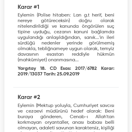
Karar #1
Eylemin (Polise hitaben: Lan g.t herif, beni
nereye götüreceksin) doğru olarak
nitelendirildiği ve kanunda öngörülen suç
tipine uyduğu, cezanın kanuni bağlamda
uygulandığı anlaşıldığından, sanık...'in ileri
sürdüğü nedenler yerinde görülmemiş
olmakla, tebliğnameye uygun olarak, temyiz
davasının esastan reddiyle hükmün
(mahkûmiyet) onanmasına...
Yargıtay 18. CD Esas: 2017/6782 Karar:
2019/13037 Tarih: 25.09.2019
Karar #2
Eylemin (Mektup yoluyla, Cumhuriyet savcısı
ve cezaevi müdürünü hedef alarak: Beni
buraya gönderen, Cenab-ı Allah'tan
korkmayan oryantaller, anası babası belli
olmayan, adaleti savunan karaktersiz, kişiliği