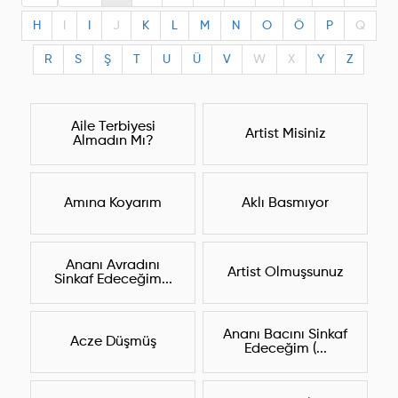
H
I
I
J
K
L
M
N
O
Ö
P
Q
R
S
Ş
T
U
Ü
V
W
X
Y
Z
Aile Terbiyesi
Artist Misiniz
Almadın Mı?
Amına Koyarım
Aklı Basmıyor
Ananı Avradını
Artist Olmuşsunuz
Sinkaf Edeceğim...
Ananı Bacını Sinkaf
Acze Düşmüş
Edeceğim (...