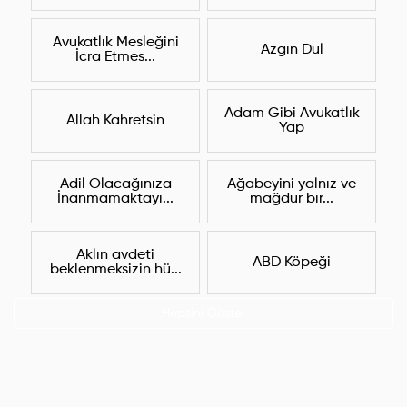
Avukatlık Mesleğini
Azgın Dul
İcra Etmes...
Adam Gibi Avukatlık
Allah Kahretsin
Yap
Adil Olacağınıza
Ağabeyini yalnız ve
İnanmamaktayı...
mağdur bır...
Aklın avdeti
ABD Köpeği
beklenmeksizin hü...
Hepsini Göster