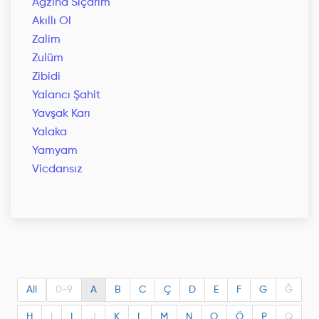
Ağzına Sıçarım
Akıllı Ol
Zalim
Zulüm
Zibidi
Yalancı Şahit
Yavşak Karı
Yalaka
Yamyam
Vicdansız
All
0-9
A
B
C
Ç
D
E
F
G
Ğ
H
I
I
J
K
L
M
N
O
Ö
P
Q