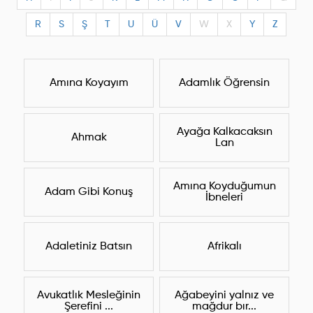
R
S
Ş
T
U
Ü
V
W
X
Y
Z
Amına Koyayım
Adamlık Öğrensin
Ayağa Kalkacaksın
Ahmak
Lan
Amına Koyduğumun
Adam Gibi Konuş
İbneleri
Adaletiniz Batsın
Afrikalı
Avukatlık Mesleğinin
Ağabeyini yalnız ve
Şerefini ...
mağdur bır...