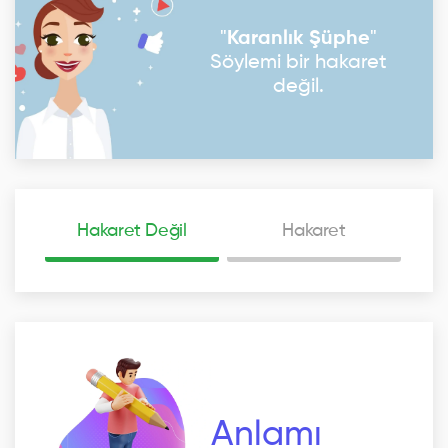
"
Karanlık Şüphe
"
Söylemi bir hakaret
değil.
Hakaret Değil
Hakaret
Anlamı