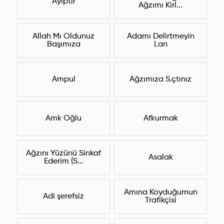
Ayıptır
Ağzımı Kirl...
Allah Mı Oldunuz
Adamı Delirtmeyin
Başımıza
Lan
Ampul
Ağzımıza S.çtınız
Amk Oğlu
Afkurmak
Ağzını Yüzünü Sinkaf
Asalak
Ederim (S...
Amına Koyduğumun
Adi şerefsiz
Trafikçisi