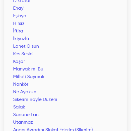
Diktatör
Enayi
Eşkıya
Hırsız
İftira
İkiyüzlü
Lanet Olsun
Kes Sesini
Kaşar
Manyak mı Bu
Milleti Soymak
Nankör
Ne Ayaksın
Sikerim Böyle Düzeni
Salak
Sanane Lan
Utanmaz
Ananı Avradını Sinkaf Ederim (Sikerim)