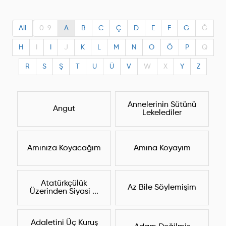
All
0-9
A
B
C
Ç
D
E
F
G
Ğ
H
I
I
J
K
L
M
N
O
Ö
P
Q
R
S
Ş
T
U
Ü
V
W
X
Y
Z
Annelerinin Sütünü
Angut
Lekelediler
Amınıza Koyacağım
Amına Koyayım
Atatürkçülük
Az Bile Söylemişim
Üzerinden Siyasi ...
Adaletini Üç Kuruş