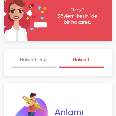
"
Leş
"
Söylemi kesinlikle
bir hakaret.
Hakaret Değil
Hakaret
Anlamı