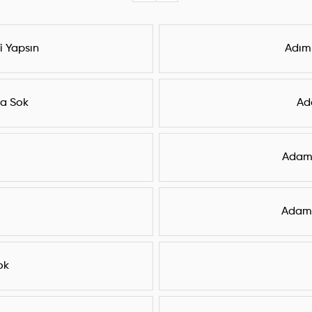
bi Yapsın
Adım
na Sok
Ad
Adam
Adam 
ok