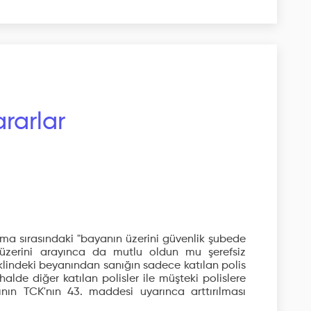
rarlar
urma sırasındaki "bayanın üzerini güvenlik şubede
üzerini arayınca da mutlu oldun mu şerefsiz
eklindeki beyanından sanığın sadece katılan polis
halde diğer katılan polisler ile müşteki polislere
ının TCK'nın 43. maddesi uyarınca arttırılması