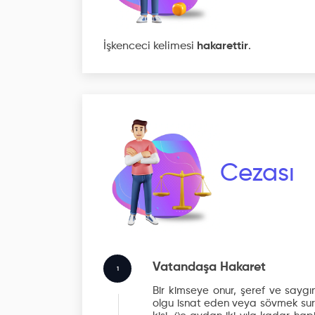
İşkenceci kelimesi
hakarettir
.
Cezası
Vatandaşa Hakaret
1
Bir kimseye onur, şeref ve saygın
olgu isnat eden veya sövmek suret