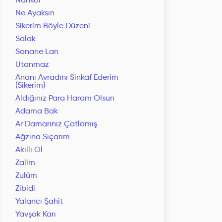
Nankör
Ne Ayaksın
Sikerim Böyle Düzeni
Salak
Sanane Lan
Utanmaz
Ananı Avradını Sinkaf Ederim
(Sikerim)
Aldığınız Para Haram Olsun
Adama Bak
Ar Damarınız Çatlamış
Ağzına Sıçarım
Akıllı Ol
Zalim
Zulüm
Zibidi
Yalancı Şahit
Yavşak Karı