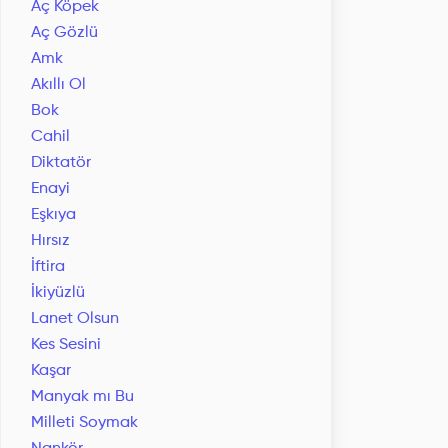
Aç Köpek
Aç Gözlü
Amk
Akıllı Ol
Bok
Cahil
Diktatör
Enayi
Eşkıya
Hırsız
İftira
İkiyüzlü
Lanet Olsun
Kes Sesini
Kaşar
Manyak mı Bu
Milleti Soymak