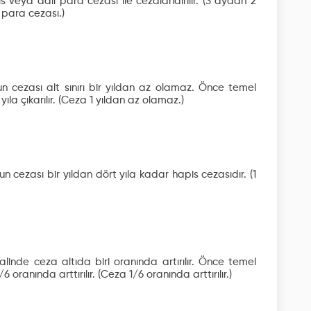
is veya adli para cezası ile cezalandırılır.
(3 aydan 2
 para cezası.)
n cezası alt sınırı bir yıldan az olamaz. Önce temel
ıla çıkarılır.
(Ceza 1 yıldan az olamaz.)
cezası bir yıldan dört yıla kadar hapis cezasıdır.
(1
linde ceza altıda biri oranında artırılır. Önce temel
6 oranında arttırılır.
(Ceza 1/6 oranında arttırılır.)