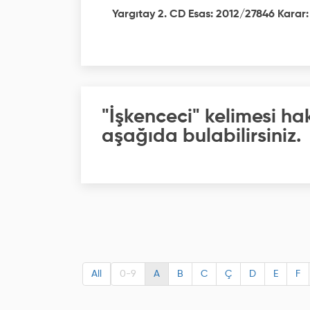
Yargıtay 2. CD Esas: 2012/27846 Karar:
"İşkenceci" kelimesi ha
aşağıda bulabilirsiniz.
All
0-9
A
B
C
Ç
D
E
F