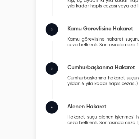
kişi, üç aydan iki yıla kadar hap
yıla kadar hapis cezası veya adli
Kamu Görevlisine Hakaret
2
Kamu görevlisine hakaret suçunu
ceza belirlenir. Sonrasında ceza 1 y
Cumhurbaşkanına Hakaret
3
Cumhurbaşkanına hakaret suçunun 
yıldan 4 yıla kadar hapis cezası.)
Alenen Hakaret
4
Hakaret suçu alenen işlenmesi ha
ceza belirlenir. Sonrasında ceza 1/