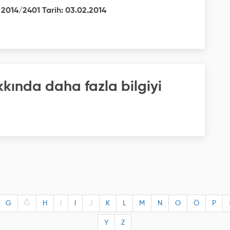
 2014/2401 Tarih: 03.02.2014
kkında daha fazla bilgiyi
G
Ğ
H
I
I
J
K
L
M
N
O
Ö
P
Y
Z